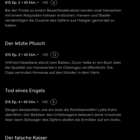
S
15
Ep.
2
•
43
Min.
•
HD
6
Bei der Probe zu einem Bauertheaterstück werden zwei Menschen
mit einem Requisiten-Messer erstochen. Hansen und Stadler
verdächtigen die Cousine des Opfers aus Habgier gemordet zu
haben.
Der letzte Pfusch
S
15
Ep.
3
•
43
Min.
•
HD
12
Wilfried Haselbeck stürzt vom Balkon. Zuvor hatte er ein Buch über
die Qualität von Handwerkern im Chiemgau veröffentlicht. Die
Cops vermuten Hinweise auf den Mörder in dem Werk.
Tod eines Engels
S
15
Ep.
4
•
43
Min.
•
HD
6
Zeugen beobachten, wie ein Auto die Rechtsanwältin Lydia Kühn
überfährt. Der Besitzer des Unfallwagens beteuert seine Unschuld.
Aber beim Schwager des Opfers stoßen die Ermittler auf ein Motiv.
Der falsche Kaiser