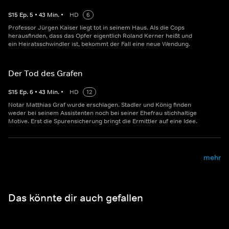
S
15
Ep.
5
•
43
Min.
•
HD
6
Professor Jürgen Kaiser liegt tot in seinem Haus. Als die Cops
herausfinden, dass das Opfer eigentlich Roland Kerner heißt und
ein Heiratsschwindler ist, bekommt der Fall eine neue Wendung.
Der Tod des Grafen
S
15
Ep.
6
•
43
Min.
•
HD
12
Notar Matthias Graf wurde erschlagen. Stadler und König finden
weder bei seinem Assistenten noch bei seiner Ehefrau stichhaltige
Motive. Erst die Spurensicherung bringt die Ermittler auf eine Idee.
mehr
Das könnte dir auch gefallen