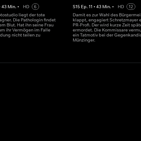
•
43
Min.
•
HD
6
S
15
Ep.
11
•
43
Min.
•
HD
12
tostudio liegt der tote
Damit es zur Wahl des Bürgermei
gner. Die Pathologin findet
klappt, engagiert Schretzmayer 
nem Blut. Hat ihn seine Frau
PR-Profi. Der wird kurze Zeit spät
um ihr Vermögen im Falle
ermordet. Die Kommissare verm
dung nicht teilen zu
ein Tatmotiv bei der Gegenkandi
Münzinger.