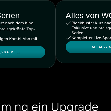
Serien
Alles von 
urz nach dem Kino
Blockbuster kurz na
Exklusive und preisg
preisgekrönte Top-
Serien.
Kompletter Live-Spor
igen Kombi-Abo mit
AB 34,97 
,98 € MTL.
aming ein Upgrade