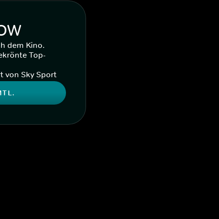
WOW
ch dem Kino.
ekrönte Top-
t von Sky Sport
MTL.