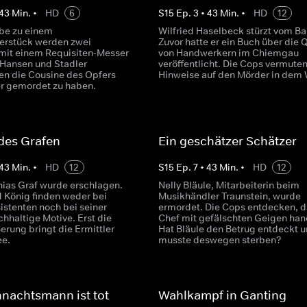
43
Min.
•
HD
6
S
15
Ep.
3
•
43
Min.
•
HD
12
obe zu einem
Wilfried Haselbeck stürzt vom Ba
erstück werden zwei
Zuvor hatte er ein Buch über die Q
it einem Requisiten-Messer
von Handwerkern im Chiemgau
 Hansen und Stadler
veröffentlicht. Die Cops vermute
en die Cousine des Opfers
Hinweise auf den Mörder in dem 
r gemordet zu haben.
des Grafen
Ein geschätzer Schätzer
43
Min.
•
HD
12
S
15
Ep.
7
•
43
Min.
•
HD
12
hias Graf wurde erschlagen.
Nelly Bläule, Mitarbeiterin beim
d König finden weder bei
Musikhändler Traunstein, wurde
istenten noch bei seiner
ermordet. Die Cops entdecken, da
chhaltige Motive. Erst die
Chef mit gefälschten Geigen han
erung bringt die Ermittler
Hat Bläule den Betrug entdeckt 
ee.
musste deswegen sterben?
nachtsmann ist tot
Wahlkampf in Ganting