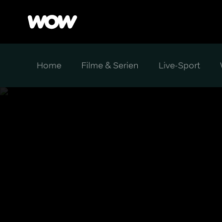
Home
Filme & Serien
Live-Sport