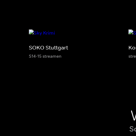
SOKO Stuttgart
Ko
S14-15 streamen
str
S