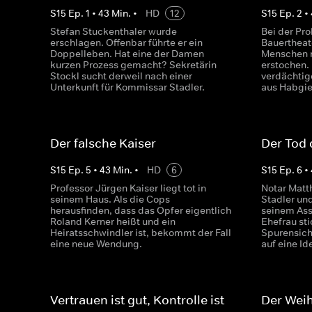
S
15
Ep.
1
•
43
Min.
•
HD
12
S
15
Ep.
2
•
Stefan Stuckenthaler wurde
Bei der Pr
erschlagen. Offenbar führte er ein
Bauertheat
Doppelleben. Hat eine der Damen
Menschen m
kurzen Prozess gemacht? Sekretärin
erstochen.
Stockl sucht derweil nach einer
verdächtig
Unterkunft für Kommissar Stadler.
aus Habgie
Der falsche Kaiser
Der Tod 
S
15
Ep.
5
•
43
Min.
•
HD
6
S
15
Ep.
6
•
Professor Jürgen Kaiser liegt tot in
Notar Matt
seinem Haus. Als die Cops
Stadler un
herausfinden, dass das Opfer eigentlich
seinem Ass
Roland Kerner heißt und ein
Ehefrau sti
Heiratsschwindler ist, bekommt der Fall
Spurensich
eine neue Wendung.
auf eine Id
Vertrauen ist gut, Kontrolle ist
Der Weih