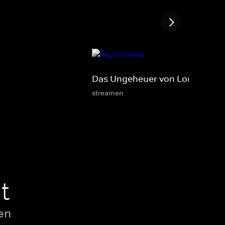
Das Ungeheuer von London Cit
streamen
t
en