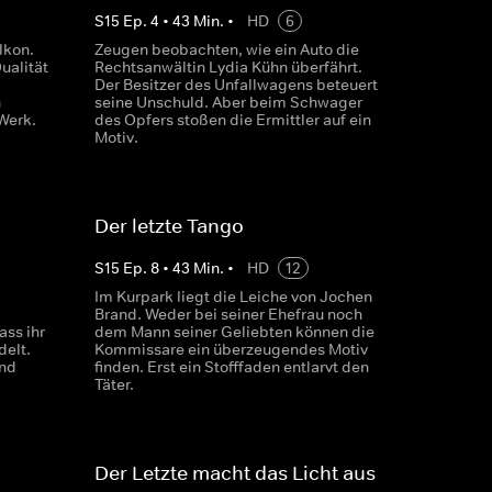
S
15
Ep.
4
•
43
Min.
•
HD
6
lkon.
Zeugen beobachten, wie ein Auto die
ualität
Rechtsanwältin Lydia Kühn überfährt.
Der Besitzer des Unfallwagens beteuert
n
seine Unschuld. Aber beim Schwager
Werk.
des Opfers stoßen die Ermittler auf ein
Motiv.
Der letzte Tango
S
15
Ep.
8
•
43
Min.
•
HD
12
Im Kurpark liegt die Leiche von Jochen
Brand. Weder bei seiner Ehefrau noch
ss ihr
dem Mann seiner Geliebten können die
delt.
Kommissare ein überzeugendes Motiv
und
finden. Erst ein Stofffaden entlarvt den
Täter.
Der Letzte macht das Licht aus