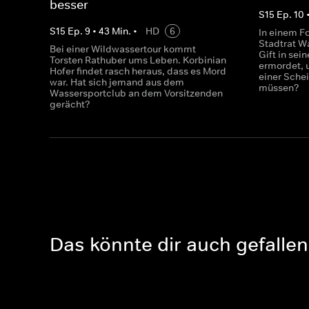
besser
S
15
Ep.
10
S
15
Ep.
9
•
43
Min.
•
HD
6
In einem Fo
Stadtrat Wa
Bei einer Wildwassertour kommt
Gift in sei
Torsten Rathuber ums Leben. Korbinian
ermordet, 
Hofer findet rasch heraus, dass es Mord
einer Schei
war. Hat sich jemand aus dem
müssen?
Wassersportclub an dem Vorsitzenden
gerächt?
Das könnte dir auch gefallen