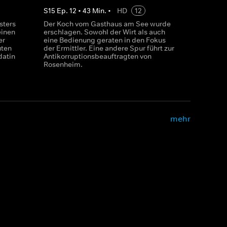
S
15
Ep.
12
•
43
Min.
•
HD
12
sters
Der Koch vom Gasthaus am See wurde
einen
erschlagen. Sowohl der Wirt als auch
er
eine Bedienung geraten in den Fokus
uten
der Ermittler. Eine andere Spur führt zur
datin
Antikorruptionsbeauftragten von
Rosenheim.
mehr