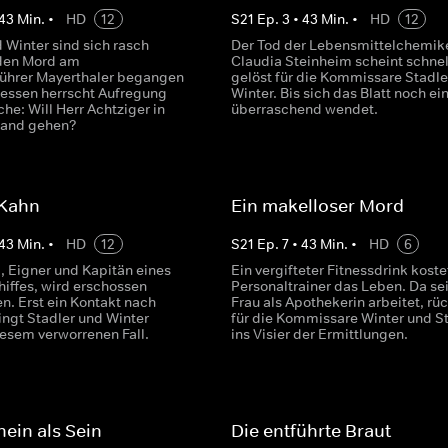
43
Min.
•
HD
12
S
21
Ep.
3
•
43
Min.
•
HD
12
 Winter sind sich rasch
Der Tod der Lebensmittelchemik
 den Mord am
Claudia Steinheim scheint schnel
ührer Mayerthaler begangen
gelöst für die Kommissare Stadle
dessen herrscht Aufregung
Winter. Bis sich das Blatt noch ei
he: Will Herr Achtziger in
überraschend wendet.
tand gehen?
 Kahn
Ein makelloser Mord
43
Min.
•
HD
12
S
21
Ep.
7
•
43
Min.
•
HD
6
, Eigner und Kapitän eines
Ein vergifteter Fitnessdrink koste
hiffes, wird erschossen
Personaltrainer das Leben. Da se
n. Erst ein Kontakt nach
Frau als Apothekerin arbeitet, rüc
ingt Stadler und Winter
für die Kommissare Winter und S
iesem verworrenen Fall.
ins Visier der Ermittlungen.
ein als Sein
Die entführte Braut