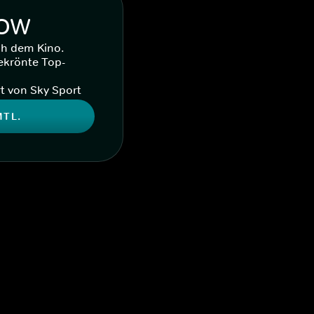
WOW
ch dem Kino.
ekrönte Top-
t von Sky Sport
MTL.