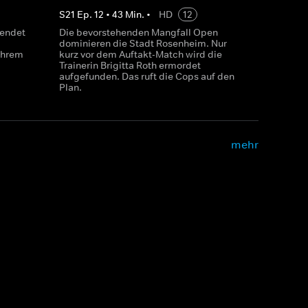
S
21
Ep.
12
•
43
Min.
•
HD
12
 endet
Die bevorstehenden Mangfall Open
dominieren die Stadt Rosenheim. Nur
 ihrem
kurz vor dem Auftakt-Match wird die
Trainerin Brigitta Roth ermordet
aufgefunden. Das ruft die Cops auf den
Plan.
mehr