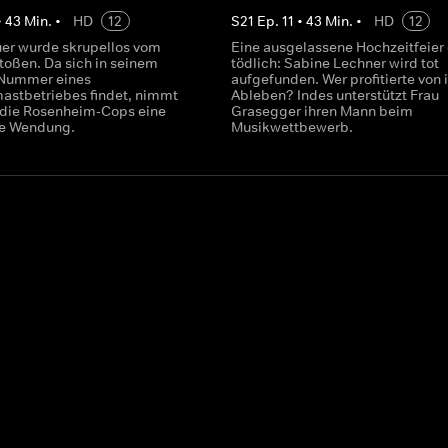
•
43
Min.
•
HD
12
S
21
Ep.
11
•
43
Min.
•
HD
12
uer wurde skrupellos vom
Eine ausgelassene Hochzeitfeier
toßen. Da sich in seinem
tödlich: Sabine Lechner wird tot
 Nummer eines
aufgefunden. Wer profitierte von
stbetriebes findet, nimmt
Ableben? Indes unterstützt Frau
ür die Rosenheim-Cops eine
Grasegger ihren Mann beim
te Wendung.
Musikwettbewerb.