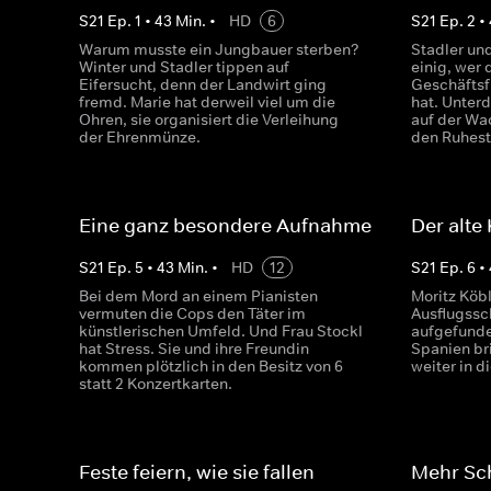
S
21
Ep.
1
•
43
Min.
•
HD
6
S
21
Ep.
2
•
Warum musste ein Jungbauer sterben?
Stadler und
Winter und Stadler tippen auf
einig, wer
Eifersucht, denn der Landwirt ging
Geschäftsf
fremd. Marie hat derweil viel um die
hat. Unter
Ohren, sie organisiert die Verleihung
auf der Wac
der Ehrenmünze.
den Ruhes
Eine ganz besondere Aufnahme
Der alte
S
21
Ep.
5
•
43
Min.
•
HD
12
S
21
Ep.
6
•
Bei dem Mord an einem Pianisten
Moritz Köbl
vermuten die Cops den Täter im
Ausflugssc
künstlerischen Umfeld. Und Frau Stockl
aufgefunde
hat Stress. Sie und ihre Freundin
Spanien br
kommen plötzlich in den Besitz von 6
weiter in d
statt 2 Konzertkarten.
Feste feiern, wie sie fallen
Mehr Sch