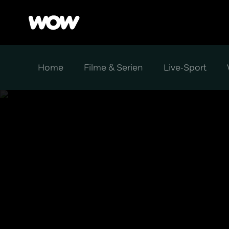
Home
Filme & Serien
Live-Sport