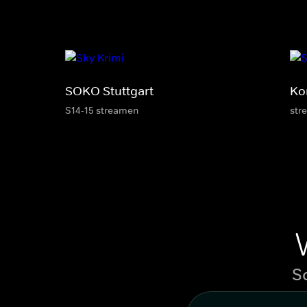
SOKO Stuttgart
Ko
S14-15 streamen
str
S