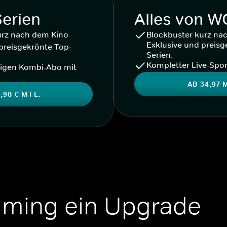
Serien
Alles von 
urz nach dem Kino
Blockbuster kurz na
Exklusive und preisg
preisgekrönte Top-
Serien.
Kompletter Live-Spor
igen Kombi-Abo mit
AB 34,97 
,98 € MTL.
aming ein Upgrade