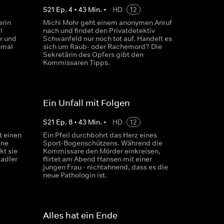
S
21
Ep.
4
•
43
Min.
•
HD
12
erin
Michi Mohr geht einem anonymen Anruf
l
nach und findet den Privatdetektiv
r und
Schwanfeld nur noch tot auf. Handelt es
nmal
sich um Raub- oder Rachemord? Die
Sekretärin des Opfers gibt den
Kommissaren Tipps.
Ein Unfall mit Folgen
S
21
Ep.
8
•
43
Min.
•
HD
12
t einen
Ein Pfeil durchbohrt das Herz eines
ine
Sport-Bogenschützens. Während die
kt sie
Kommissare den Mörder einkreisen,
tadler
flirtet am Abend Hansen mit einer
jungen Frau - nichtahnend, dass es die
neue Pathologin ist.
Alles hat ein Ende