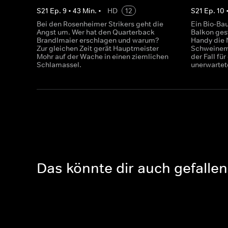
S
21
Ep.
9
•
43
Min.
•
HD
12
S
21
Ep.
10
Bei den Rosenheimer Strikers geht die
Ein Bio-Ba
Angst um. Wer hat den Quarterback
Balkon ges
Brandlmaier erschlagen und warum?
Handy die
Zur gleichen Zeit gerät Hauptmeister
Schweinema
Mohr auf der Wache in einen ziemlichen
der Fall f
Schlamassel.
unerwarte
Das könnte dir auch gefallen