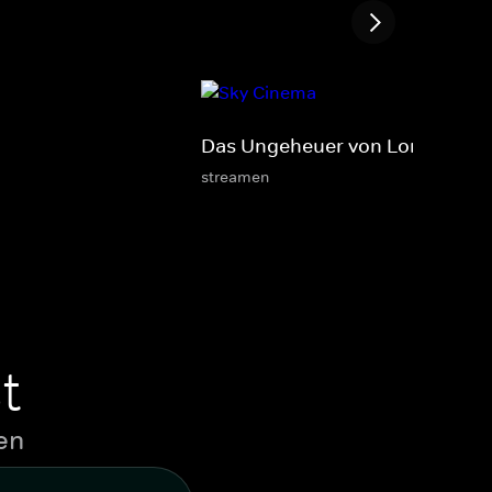
Das Ungeheuer von London Cit
streamen
t
en