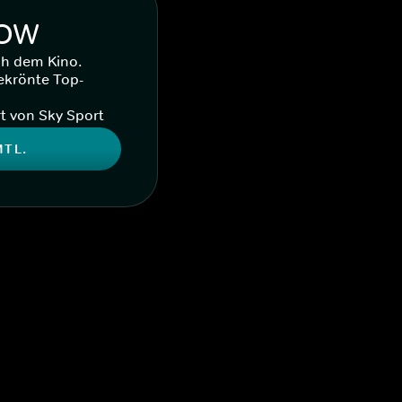
WOW
ch dem Kino.
ekrönte Top-
t von Sky Sport
MTL.