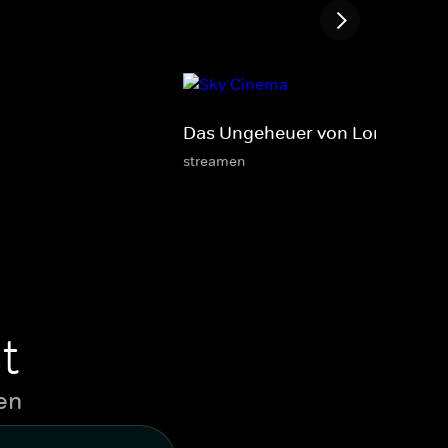
Das Ungeheuer von London Cit
streamen
t
en