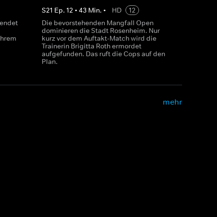
S
21
Ep.
12
•
43
Min.
•
HD
12
 endet
Die bevorstehenden Mangfall Open
dominieren die Stadt Rosenheim. Nur
 ihrem
kurz vor dem Auftakt-Match wird die
Trainerin Brigitta Roth ermordet
aufgefunden. Das ruft die Cops auf den
Plan.
mehr