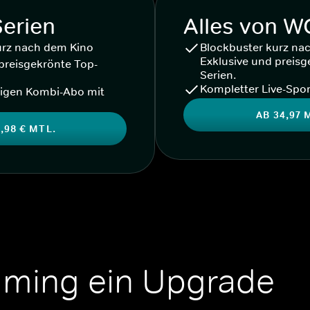
Serien
Alles von 
urz nach dem Kino
Blockbuster kurz na
Exklusive und preisg
preisgekrönte Top-
Serien.
Kompletter Live-Spor
igen Kombi-Abo mit
AB 34,97 
,98 € MTL.
aming ein Upgrade