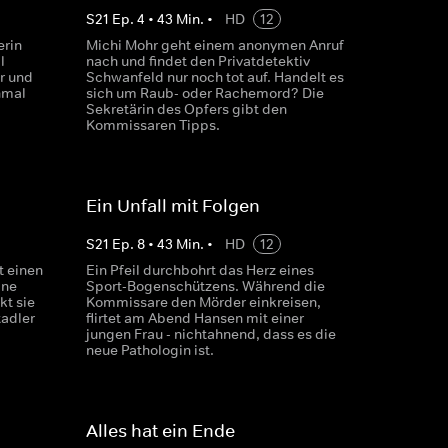
S
21
Ep.
4
•
43
Min.
•
HD
12
erin
Michi Mohr geht einem anonymen Anruf
l
nach und findet den Privatdetektiv
r und
Schwanfeld nur noch tot auf. Handelt es
nmal
sich um Raub- oder Rachemord? Die
Sekretärin des Opfers gibt den
Kommissaren Tipps.
Ein Unfall mit Folgen
S
21
Ep.
8
•
43
Min.
•
HD
12
t einen
Ein Pfeil durchbohrt das Herz eines
ine
Sport-Bogenschützens. Während die
kt sie
Kommissare den Mörder einkreisen,
tadler
flirtet am Abend Hansen mit einer
jungen Frau - nichtahnend, dass es die
neue Pathologin ist.
Alles hat ein Ende