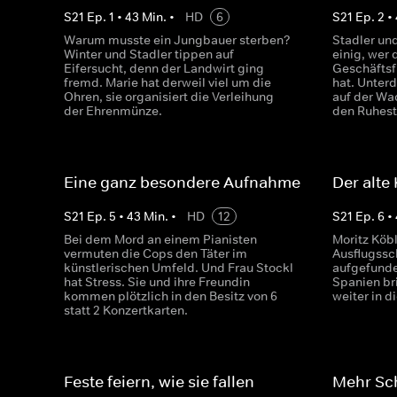
S
21
Ep.
1
•
43
Min.
•
HD
6
S
21
Ep.
2
•
Warum musste ein Jungbauer sterben?
Stadler und
Winter und Stadler tippen auf
einig, wer
Eifersucht, denn der Landwirt ging
Geschäftsf
fremd. Marie hat derweil viel um die
hat. Unter
Ohren, sie organisiert die Verleihung
auf der Wac
der Ehrenmünze.
den Ruhes
Eine ganz besondere Aufnahme
Der alte
S
21
Ep.
5
•
43
Min.
•
HD
12
S
21
Ep.
6
•
Bei dem Mord an einem Pianisten
Moritz Köbl
vermuten die Cops den Täter im
Ausflugssc
künstlerischen Umfeld. Und Frau Stockl
aufgefunde
hat Stress. Sie und ihre Freundin
Spanien br
kommen plötzlich in den Besitz von 6
weiter in d
statt 2 Konzertkarten.
Feste feiern, wie sie fallen
Mehr Sch