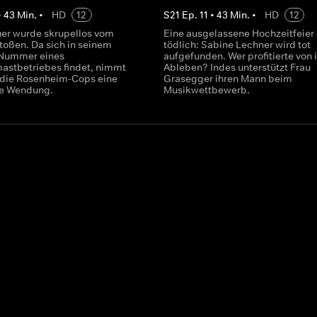
•
43
Min.
•
HD
12
S
21
Ep.
11
•
43
Min.
•
HD
12
uer wurde skrupellos vom
Eine ausgelassene Hochzeitfeier
toßen. Da sich in seinem
tödlich: Sabine Lechner wird tot
 Nummer eines
aufgefunden. Wer profitierte von
stbetriebes findet, nimmt
Ableben? Indes unterstützt Frau
ür die Rosenheim-Cops eine
Grasegger ihren Mann beim
te Wendung.
Musikwettbewerb.