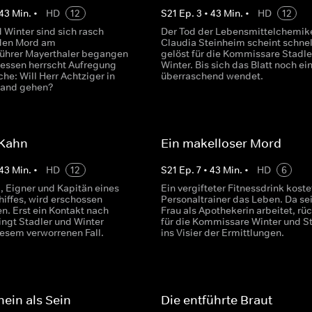
43
Min.
•
HD
12
S
21
Ep.
3
•
43
Min.
•
HD
12
 Winter sind sich rasch
Der Tod der Lebensmittelchemik
 den Mord am
Claudia Steinheim scheint schnel
ührer Mayerthaler begangen
gelöst für die Kommissare Stadle
dessen herrscht Aufregung
Winter. Bis sich das Blatt noch ei
he: Will Herr Achtziger in
überraschend wendet.
tand gehen?
 Kahn
Ein makelloser Mord
43
Min.
•
HD
12
S
21
Ep.
7
•
43
Min.
•
HD
6
, Eigner und Kapitän eines
Ein vergifteter Fitnessdrink koste
hiffes, wird erschossen
Personaltrainer das Leben. Da se
n. Erst ein Kontakt nach
Frau als Apothekerin arbeitet, rüc
ingt Stadler und Winter
für die Kommissare Winter und S
iesem verworrenen Fall.
ins Visier der Ermittlungen.
ein als Sein
Die entführte Braut