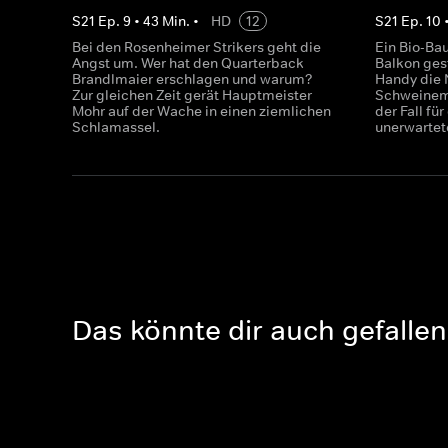
S
21
Ep.
9
•
43
Min.
•
HD
12
S
21
Ep.
10
Bei den Rosenheimer Strikers geht die
Ein Bio-Ba
Angst um. Wer hat den Quarterback
Balkon ges
Brandlmaier erschlagen und warum?
Handy die
Zur gleichen Zeit gerät Hauptmeister
Schweinema
Mohr auf der Wache in einen ziemlichen
der Fall f
Schlamassel.
unerwarte
Das könnte dir auch gefallen