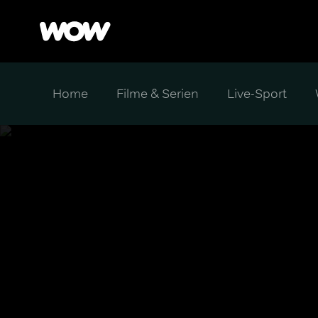
Home
Filme & Serien
Live-Sport