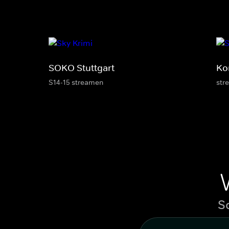
SOKO Stuttgart
Ko
S14-15 streamen
str
S