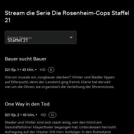
Stream die Serie Die Rosenheim-Cops Staffel
21
Select Season
Bauer sucht Bauer
S
21
Ep.
1
•
43
Min.
•
HD
6
Warum musste ein Jungbauer sterben? Winter und Stadler tippen
auf Eifersucht, denn der Landwirt ging fremd. Marie hat derweil
viel um die Ohren, sie organisiert die Verleihung der Ehrenmünze.
One Way in den Tod
S
21
Ep.
2
•
43
Min.
•
HD
12
Stadler und Winter sind sich rasch einig, wer den Mord am
Geschäftsführer Mayerthaler begangen hat. Unterdessen herrscht
Aufregung auf der Wache: Will Herr Achtziger in den Ruhestand