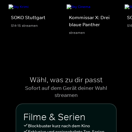
SOKO Stuttgart
Kommissar X: Drei
S
blaue Panther
S14-15 streamen
S1
streamen
Wähl, was zu dir passt
Sofort auf dem Gerät deiner Wahl
streamen
Filme & Serien
Blockbuster kurz nach dem Kino
Exklusive und preisgekrönte Top-Serien