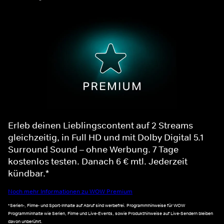
Erleb deinen Lieblingscontent auf 2 Streams
gleichzeitig, in Full HD und mit Dolby Digital 5.1
Surround Sound – ohne Werbung. 7 Tage
kostenlos testen. Danach 6 € mtl. Jederzeit
kündbar.*
Noch mehr Informationen zu WOW Premium
*Serien-, Filme- und Sport-Inhalte auf Abruf sind werbefrei. Programmhinweise für WOW
Programminhalte wie Serien, Filme und Live-Events, sowie Produkthinweise auf Live-Sendern bleiben
davon unberührt.