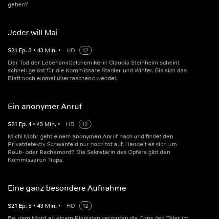
gehen?
Jeder will Mai
S
21
Ep.
3
•
43
Min.
•
HD
12
Der Tod der Lebensmittelchemikerin Claudia Steinheim scheint
schnell gelöst für die Kommissare Stadler und Winter. Bis sich das
Blatt noch einmal überraschend wendet.
Ein anonymer Anruf
S
21
Ep.
4
•
43
Min.
•
HD
12
Michi Mohr geht einem anonymen Anruf nach und findet den
Privatdetektiv Schwanfeld nur noch tot auf. Handelt es sich um
Raub- oder Rachemord? Die Sekretärin des Opfers gibt den
Kommissaren Tipps.
Eine ganz besondere Aufnahme
S
21
Ep.
5
•
43
Min.
•
HD
12
Bei dem Mord an einem Pianisten vermuten die Cops den Täter im