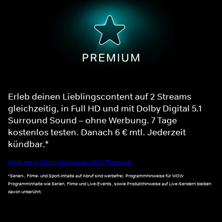
Erleb deinen Lieblingscontent auf 2 Streams
gleichzeitig, in Full HD und mit Dolby Digital 5.1
Surround Sound – ohne Werbung. 7 Tage
kostenlos testen. Danach 6 € mtl. Jederzeit
kündbar.*
Noch mehr Informationen zu WOW Premium
*Serien-, Filme- und Sport-Inhalte auf Abruf sind werbefrei. Programmhinweise für WOW
Programminhalte wie Serien, Filme und Live-Events, sowie Produkthinweise auf Live-Sendern bleiben
davon unberührt.