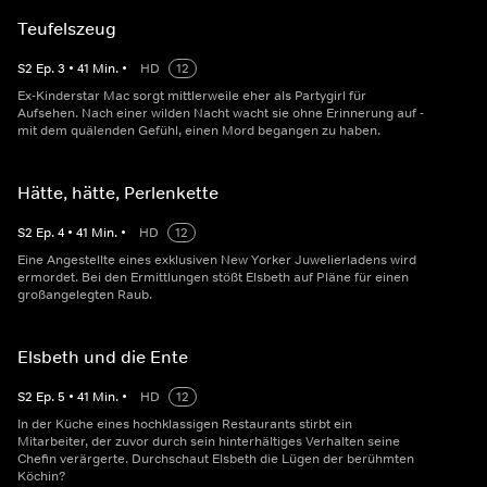
Teufelszeug
S
2
Ep.
3
•
41
Min.
•
HD
12
Ex-Kinderstar Mac sorgt mittlerweile eher als Partygirl für
Aufsehen. Nach einer wilden Nacht wacht sie ohne Erinnerung auf -
mit dem quälenden Gefühl, einen Mord begangen zu haben.
Hätte, hätte, Perlenkette
S
2
Ep.
4
•
41
Min.
•
HD
12
Eine Angestellte eines exklusiven New Yorker Juwelierladens wird
ermordet. Bei den Ermittlungen stößt Elsbeth auf Pläne für einen
großangelegten Raub.
Elsbeth und die Ente
S
2
Ep.
5
•
41
Min.
•
HD
12
In der Küche eines hochklassigen Restaurants stirbt ein
Mitarbeiter, der zuvor durch sein hinterhältiges Verhalten seine
Chefin verärgerte. Durchschaut Elsbeth die Lügen der berühmten
Köchin?