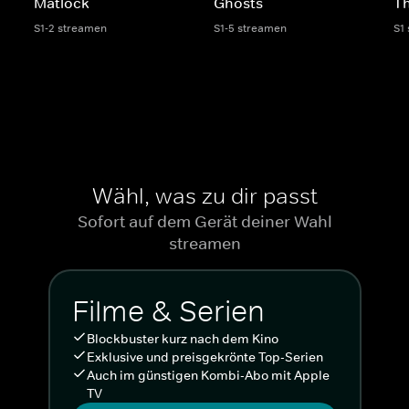
Matlock
Ghosts
Th
S1-2 streamen
S1-5 streamen
S1
Wähl, was zu dir passt
Sofort auf dem Gerät deiner Wahl
streamen
Filme & Serien
Blockbuster kurz nach dem Kino
Exklusive und preisgekrönte Top-Serien
Auch im günstigen Kombi-Abo mit Apple
TV