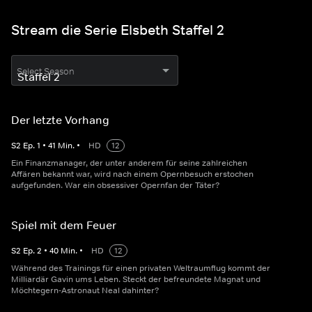
Stream die Serie Elsbeth Staffel 2
Select Season
Der letzte Vorhang
S
2
Ep.
1
•
41
Min.
•
HD
12
Ein Finanzmanager, der unter anderem für seine zahlreichen
Affären bekannt war, wird nach einem Opernbesuch erstochen
aufgefunden. War ein obsessiver Opernfan der Täter?
Spiel mit dem Feuer
S
2
Ep.
2
•
40
Min.
•
HD
12
Während des Trainings für einen privaten Weltraumflug kommt der
Milliardär Gavin ums Leben. Steckt der befreundete Magnat und
Möchtegern-Astronaut Neal dahinter?