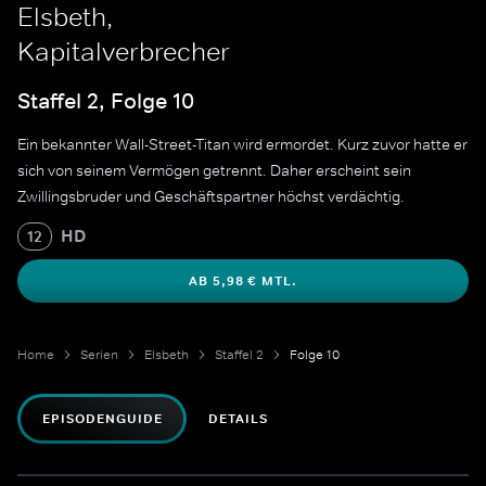
Elsbeth,
Kapitalverbrecher
Staffel 2, Folge 10
Ein bekannter Wall-Street-Titan wird ermordet. Kurz zuvor hatte er
sich von seinem Vermögen getrennt. Daher erscheint sein
Zwillingsbruder und Geschäftspartner höchst verdächtig.
HD
12
AB 5,98 € MTL.
Home
Serien
Elsbeth
Staffel 2
Folge 10
EPISODENGUIDE
DETAILS