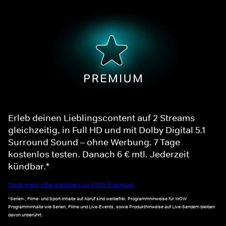
Erleb deinen Lieblingscontent auf 2 Streams
gleichzeitig, in Full HD und mit Dolby Digital 5.1
Surround Sound – ohne Werbung. 7 Tage
kostenlos testen. Danach 6 € mtl. Jederzeit
kündbar.*
Noch mehr Informationen zu WOW Premium
*Serien-, Filme- und Sport-Inhalte auf Abruf sind werbefrei. Programmhinweise für WOW
Programminhalte wie Serien, Filme und Live-Events, sowie Produkthinweise auf Live-Sendern bleiben
davon unberührt.