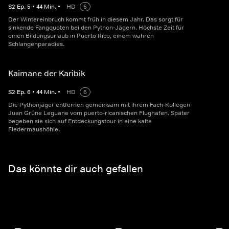
S
2
Ep.
5
•
44
Min.
•
HD
6
Der Wintereinbruch kommt früh in diesem Jahr. Das sorgt für
sinkende Fangquoten bei den Python-Jägern. Höchste Zeit für
einen Bildungsurlaub in Puerto Rico, einem wahren
Schlangenparadies.
Kaimane der Karibik
S
2
Ep.
6
•
44
Min.
•
HD
6
Die Pythonjäger entfernen gemeinsam mit ihrem Fach-Kollegen
Juan Grüne Leguane vom puerto-ricanischen Flughafen. Später
begeben sie sich auf Entdeckungstour in eine kalte
Fledermaushöhle.
Das könnte dir auch gefallen