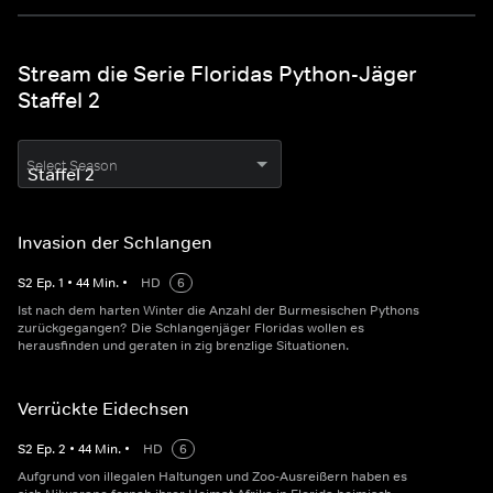
Stream die Serie Floridas Python-Jäger
Staffel 2
Select Season
Invasion der Schlangen
S
2
Ep.
1
•
44
Min.
•
HD
6
Ist nach dem harten Winter die Anzahl der Burmesischen Pythons
zurückgegangen? Die Schlangenjäger Floridas wollen es
herausfinden und geraten in zig brenzlige Situationen.
Verrückte Eidechsen
S
2
Ep.
2
•
44
Min.
•
HD
6
Aufgrund von illegalen Haltungen und Zoo-Ausreißern haben es