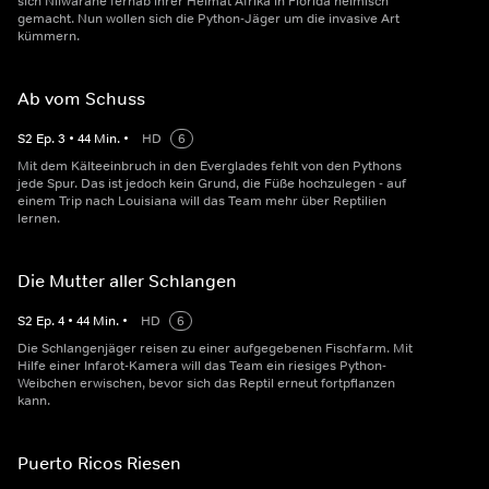
sich Nilwarane fernab ihrer Heimat Afrika in Florida heimisch
gemacht. Nun wollen sich die Python-Jäger um die invasive Art
kümmern.
Ab vom Schuss
S
2
Ep.
3
•
44
Min.
•
HD
6
Mit dem Kälteeinbruch in den Everglades fehlt von den Pythons
jede Spur. Das ist jedoch kein Grund, die Füße hochzulegen - auf
einem Trip nach Louisiana will das Team mehr über Reptilien
lernen.
Die Mutter aller Schlangen
S
2
Ep.
4
•
44
Min.
•
HD
6
Die Schlangenjäger reisen zu einer aufgegebenen Fischfarm. Mit
Hilfe einer Infarot-Kamera will das Team ein riesiges Python-
Weibchen erwischen, bevor sich das Reptil erneut fortpflanzen
kann.
Puerto Ricos Riesen