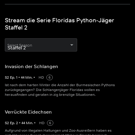
Stream die Serie Floridas Python-Jäger
Staffel 2
Select Season
Invasion der Schlangen
S
2
Ep.
1
•
44
Min.
•
HD
6
Ist nach dem harten Winter die Anzahl der Burmesischen Pythons
zurückgegangen? Die Schlangenjäger Floridas wollen es
herausfinden und geraten in zig brenzlige Situationen.
Verrückte Eidechsen
S
2
Ep.
2
•
44
Min.
•
HD
6
Aufgrund von illegalen Haltungen und Zoo-Ausreißern haben es