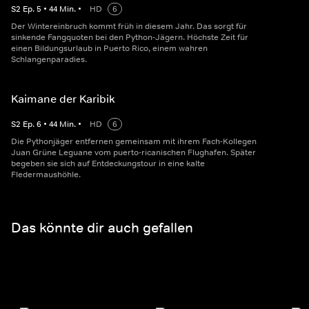
S
2
Ep.
5
•
44
Min.
•
HD
6
Der Wintereinbruch kommt früh in diesem Jahr. Das sorgt für
sinkende Fangquoten bei den Python-Jägern. Höchste Zeit für
einen Bildungsurlaub in Puerto Rico, einem wahren
Schlangenparadies.
Kaimane der Karibik
S
2
Ep.
6
•
44
Min.
•
HD
6
Die Pythonjäger entfernen gemeinsam mit ihrem Fach-Kollegen
Juan Grüne Leguane vom puerto-ricanischen Flughafen. Später
begeben sie sich auf Entdeckungstour in eine kalte
Fledermaushöhle.
Das könnte dir auch gefallen