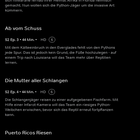
sich Nilwarane fernab ihrer Heimat Afrika in Florida heimisch
gemacht. Nun wollen sich die Python-Jäger um die invasive Art
kümmern.
Ab vom Schuss
S
2
Ep.
3
•
44
Min.
•
HD
6
Mit dem Kälteeinbruch in den Everglades fehlt von den Pythons
jede Spur. Das ist jedoch kein Grund, die Füße hochzulegen - auf
einem Trip nach Louisiana will das Team mehr über Reptilien
lernen.
Die Mutter aller Schlangen
S
2
Ep.
4
•
44
Min.
•
HD
6
Die Schlangenjäger reisen zu einer aufgegebenen Fischfarm. Mit
Hilfe einer Infarot-Kamera will das Team ein riesiges Python-
Weibchen erwischen, bevor sich das Reptil erneut fortpflanzen
kann.
Puerto Ricos Riesen