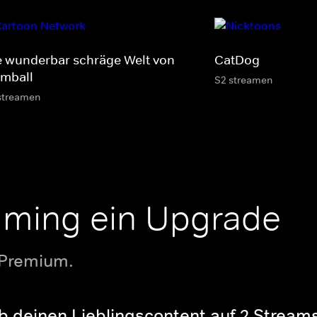
e wunderbar schräge Welt von
CatDog
mball
S2 streamen
streamen
aming ein Upgrade
 Premium.
b deinen Lieblingscontent auf 2 Streams 