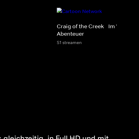
Craig of the Creek - Im Wald der
Abenteuer
S1 streamen
gleichzeitig, in Full HD und mit