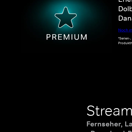
Dolb
Dana
Noch m
*Serien-
Produkth
Stream
Fernseher, L