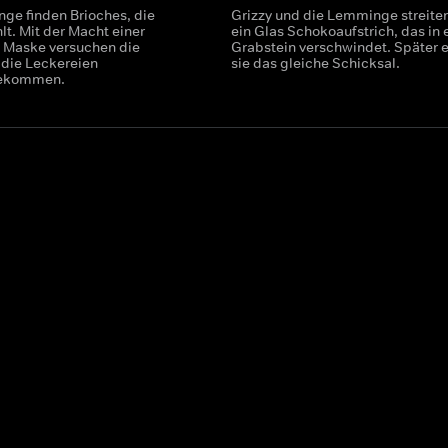
ge finden Brioches, die
Grizzy und die Lemminge streite
hlt. Mit der Macht einer
ein Glas Schokoaufstrich, das in
 Maske versuchen die
Grabstein verschwindet. Später e
die Leckereien
sie das gleiche Schicksal.
bekommen.