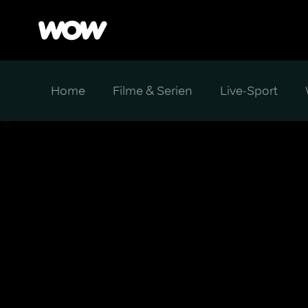
Home
Filme & Serien
Live-Sport