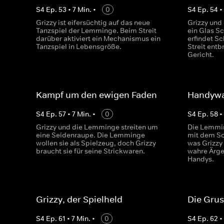
S
4
Ep.
53
•
7
Min.
•
0
S
4
Ep.
54
Grizzy ist eifersüchtig auf das neue
Grizzy und
Tanzspiel der Lemminge. Beim Streit
ein Glas Sc
darüber aktiviert ein Mechanismus ein
erfindet S
Tanzspiel in Lebensgröße.
Streit entb
Gericht.
Kampf um den ewigen Faden
Handyw
S
4
Ep.
57
•
7
Min.
•
0
S
4
Ep.
58
Grizzy und die Lemminge streiten um
Die Lemmin
eine Seidenraupe. Die Lemminge
mit dem So
wollen sie als Spielzeug, doch Grizzy
was Grizzy
braucht sie für seine Strickwaren.
wahre Ärger
Handys.
Grizzy, der Spielheld
Die Gru
S
4
Ep.
61
•
7
Min.
•
0
S
4
Ep.
62