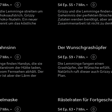
•
7
Min.
•
0
S
4
Ep.
55
•
7
Min.
•
0
 die Lemminge streiten um
Grizzy und die Lemminge finden 
hokoaufstrich. Grizzy
Geheimnis der perfekten Brioche.
choko-Nudeln. Ein neuer
Zutaten werden benötigt, aber an
rennt um das köstliche
Zusammenarbeit ist nicht zu den
ahnsinn
Der Wunschgrashüpfer
•
7
Min.
•
0
S
4
Ep.
59
•
7
Min.
•
0
ge finden Handys, die sie
Die Lemminge fangen einen
larstrom der Hütte laden,
Grashüpfer, der Wünsche erfüllt.
 vom Fernsehen abhält. Der
Natürlich ruft dieser auch Grizzy 
 ist aber der Lärm der
Plan.
selmaske
Rästelraten für Fortgesch
•
7
Min.
•
0
S
4
Ep.
63
•
7
Min.
•
0