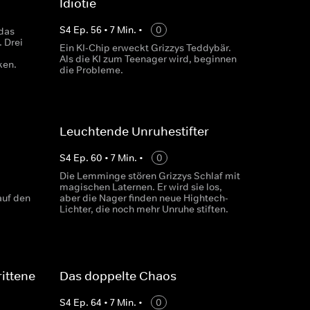
Idiotie
S
4
Ep.
56
•
7
Min.
•
0
das
 Drei
Ein KI-Chip erweckt Grizzys Teddybär.
Als die KI zum Teenager wird, beginnen
ken.
die Probleme.
Leuchtende Unruhestifter
S
4
Ep.
60
•
7
Min.
•
0
Die Lemminge stören Grizzys Schlaf mit
magischen Laternen. Er wird sie los,
auf den
aber die Nager finden neue Hightech-
Lichter, die noch mehr Unruhe stiften.
rittene
Das doppelte Chaos
S
4
Ep.
64
•
7
Min.
•
0