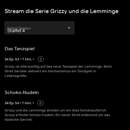
Stream die Serie Grizzy und die Lemminge
Select Season
Das Tanzspiel
S
4
Ep.
53
•
7
Min.
•
0
Grizzy ist eifersüchtig auf das neue Tanzspiel der Lemminge. Beim
Streit darüber aktiviert ein Mechanismus ein Tanzspiel in
Lebensgröße.
Schoko-Nudeln
S
4
Ep.
54
•
7
Min.
•
0
Grizzy und die Lemminge streiten um ein Glas Schokoaufstrich.
Grizzy erfindet Schoko-Nudeln. Ein neuer Streit entbrennt um das
köstliche Gericht.