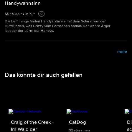
Handywahnsinn
S
4
Ep.
58
•
7
Min.
•
0
Die Lemminge finden Handys, die sie mit dem Solarstrom der
Hütte laden, was Grizzy vom Fernsehen abhält. Der wahre Ärger
ist aber der Lärm der Handys.
mehr
Das könnte dir auch gefallen
Craig of the Creek -
CatDog
D
Im Wald der
sc
S2 streamen