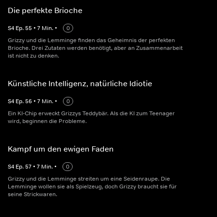
Die perfekte Brioche
S
4
Ep.
55
•
7
Min.
•
0
Grizzy und die Lemminge finden das Geheimnis der perfekten
Brioche. Drei Zutaten werden benötigt, aber an Zusammenarbeit
ist nicht zu denken.
Künstliche Intelligenz, natürliche Idiotie
S
4
Ep.
56
•
7
Min.
•
0
Ein KI-Chip erweckt Grizzys Teddybär. Als die KI zum Teenager
wird, beginnen die Probleme.
Kampf um den ewigen Faden
S
4
Ep.
57
•
7
Min.
•
0
Grizzy und die Lemminge streiten um eine Seidenraupe. Die
Lemminge wollen sie als Spielzeug, doch Grizzy braucht sie für
seine Strickwaren.