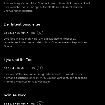
Als das Magisterium Mrs. Coulter immer näher rückt, versucht Will,
Lyra in Sicherheit zu bringen. Asriels Basis bekommt derweil
unerwarteten Besuch.
Der Intentionsgleiter
S
3
Ep.
3
•
55
Min.
•
HD
12
Lyra und Will suchen Hilfe, um das Magische Messer zu
reparieren. Unterdessen stürzt Mrs. Coulter Asriels Republik ins
Chaos.
Lyra und ihr Tod
S
3
Ep.
4
•
56
Min.
•
HD
12
Lyra und Will reisen an einen gefährlichen Ort - von dem noch
niemand zurückgekehrt ist. Mrs. Coulter versucht, den tödlichen
Plan des Magisteriums zu vereiteln.
Kein Ausweg
S
3
Ep.
5
•
55
Min.
•
HD
12