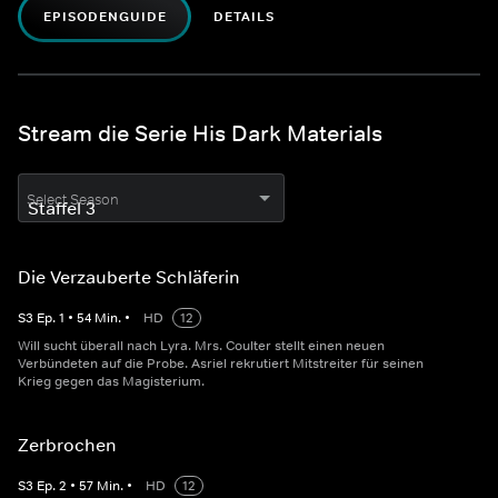
EPISODENGUIDE
DETAILS
Stream die Serie His Dark Materials
Select Season
Die Verzauberte Schläferin
S
3
Ep.
1
•
54
Min.
•
HD
12
Will sucht überall nach Lyra. Mrs. Coulter stellt einen neuen
Verbündeten auf die Probe. Asriel rekrutiert Mitstreiter für seinen
Krieg gegen das Magisterium.
Zerbrochen
S
3
Ep.
2
•
57
Min.
•
HD
12