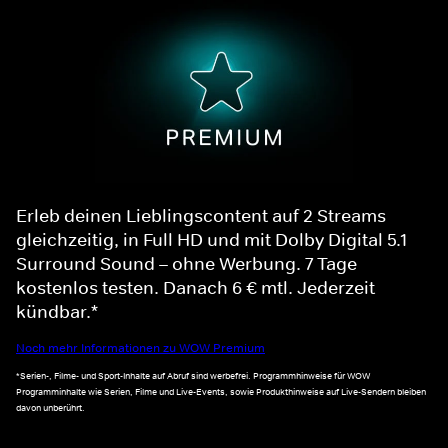
Erleb deinen Lieblingscontent auf 2 Streams
gleichzeitig, in Full HD und mit Dolby Digital 5.1
Surround Sound – ohne Werbung. 7 Tage
kostenlos testen. Danach 6 € mtl. Jederzeit
kündbar.*
Noch mehr Informationen zu WOW Premium
*Serien-, Filme- und Sport-Inhalte auf Abruf sind werbefrei. Programmhinweise für WOW
Programminhalte wie Serien, Filme und Live-Events, sowie Produkthinweise auf Live-Sendern bleiben
davon unberührt.