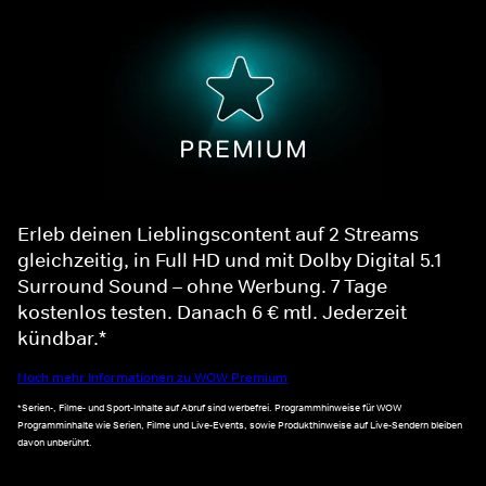
Erleb deinen Lieblingscontent auf 2 Streams
gleichzeitig, in Full HD und mit Dolby Digital 5.1
Surround Sound – ohne Werbung. 7 Tage
kostenlos testen. Danach 6 € mtl. Jederzeit
kündbar.*
Noch mehr Informationen zu WOW Premium
*Serien-, Filme- und Sport-Inhalte auf Abruf sind werbefrei. Programmhinweise für WOW
Programminhalte wie Serien, Filme und Live-Events, sowie Produkthinweise auf Live-Sendern bleiben
davon unberührt.