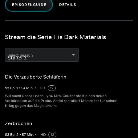
EPISODENGUIDE
DETAILS
Stream die Serie His Dark Materials
Select Season
Die Verzauberte Schläferin
S
3
Ep.
1
•
54
Min.
•
HD
12
Will sucht überall nach Lyra. Mrs. Coulter stellt einen neuen
Verbündeten auf die Probe. Asriel rekrutiert Mitstreiter für seinen
Krieg gegen das Magisterium.
Zerbrochen
S
3
Ep.
2
•
57
Min.
•
HD
12