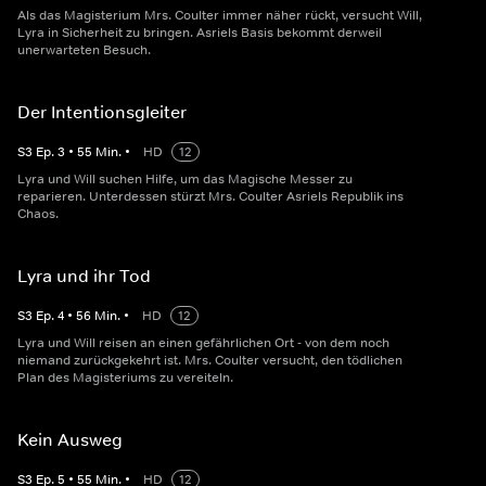
Als das Magisterium Mrs. Coulter immer näher rückt, versucht Will,
Lyra in Sicherheit zu bringen. Asriels Basis bekommt derweil
unerwarteten Besuch.
Der Intentionsgleiter
S
3
Ep.
3
•
55
Min.
•
HD
12
Lyra und Will suchen Hilfe, um das Magische Messer zu
reparieren. Unterdessen stürzt Mrs. Coulter Asriels Republik ins
Chaos.
Lyra und ihr Tod
S
3
Ep.
4
•
56
Min.
•
HD
12
Lyra und Will reisen an einen gefährlichen Ort - von dem noch
niemand zurückgekehrt ist. Mrs. Coulter versucht, den tödlichen
Plan des Magisteriums zu vereiteln.
Kein Ausweg
S
3
Ep.
5
•
55
Min.
•
HD
12