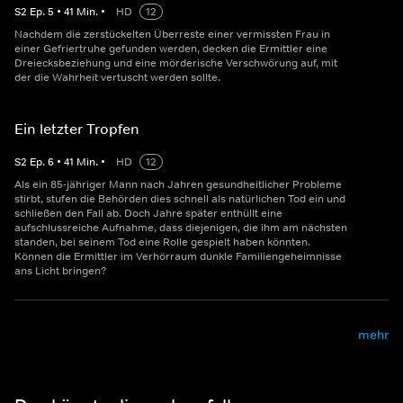
S
2
Ep.
5
•
41
Min.
•
HD
12
Nachdem die zerstückelten Überreste einer vermissten Frau in
einer Gefriertruhe gefunden werden, decken die Ermittler eine
Dreiecksbeziehung und eine mörderische Verschwörung auf, mit
der die Wahrheit vertuscht werden sollte.
Ein letzter Tropfen
S
2
Ep.
6
•
41
Min.
•
HD
12
Als ein 85-jähriger Mann nach Jahren gesundheitlicher Probleme
stirbt, stufen die Behörden dies schnell als natürlichen Tod ein und
schließen den Fall ab. Doch Jahre später enthüllt eine
aufschlussreiche Aufnahme, dass diejenigen, die ihm am nächsten
standen, bei seinem Tod eine Rolle gespielt haben könnten.
Können die Ermittler im Verhörraum dunkle Familiengeheimnisse
ans Licht bringen?
mehr