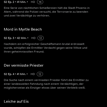
S
2
Ep.
2
•
41
Min.
•
HD
16
Eine Serie von nächtlichen Schießereien hält die Stadt Phoenix in
Atem, während die Polizei versucht, die Terrorserie zu beenden
und zwei Verdächtige zu verhören.
Mord in Myrtle Beach
S
2
Ep.
3
•
42
Min.
•
HD
12
Nachdem ein erfolgreicher Geschäftsmann brutal erdrosselt
wurde, schöpfen die Ermittler Verdacht gegen seine Witwe und
ihren geheimnisvollen Freund.
Der vermisste Priester
S
2
Ep.
4
•
41
Min.
•
HD
12
Die Suche nach einem vermissten Priester führt die Ermittler zu
einer landesweiten Fahndung nach einem Verdächtigen, der
möglicherweise als Einziger etwas über seinen Verbleib weiß.
Leiche auf Eis