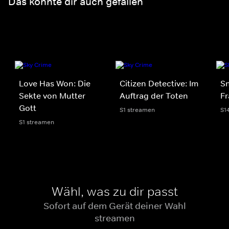
Das könnte dir auch gefallen
Love Has Won: Die
Citizen Detective: Im
S
Sekte von Mutter
Auftrag der Toten
Fr
Gott
S1 streamen
S1
S1 streamen
Wähl, was zu dir passt
Sofort auf dem Gerät deiner Wahl
streamen