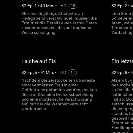
S
2
Ep.
1
•
40
Min.
•
HD
18
S
2
Ep.
2
•
4
Als eine 25-jährige Studentin an
Eine Serie
Heiligabend verschwindet, müssen die
Schießereie
Ermittler die Details eines ersten Dates
Atem, währe
zusammensetzen, das auf tragische
Terrorseri
Weise schief ging.
Verdächtig
Leiche auf Eis
Ein letz
S
2
Ep.
5
•
41
Min.
•
HD
12
S
2
Ep.
6
•
4
Nachdem die zerstückelten Überreste
Als ein 85
einer vermissten Frau in einer
gesundheit
Gefriertruhe gefunden werden, decken
stufen die 
die Ermittler eine Dreiecksbeziehung
natürliche
und eine mörderische Verschwörung
Fall ab. Do
auf, mit der die Wahrheit vertuscht
aufschluss
werden sollte.
diejenigen
standen, b
gespielt h
Ermittler 
Familienge
bringen?