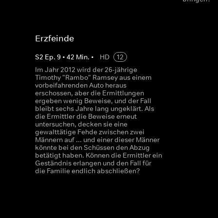
Erzfeinde
S
2
Ep.
9
•
42
Min.
•
HD
12
Im Jahr 2012 wird der 26-jährige
Timothy "Rambo" Ramsey aus einem
vorbeifahrenden Auto heraus
erschossen, aber die Ermittlungen
ergeben wenig Beweise, und der Fall
bleibt sechs Jahre lang ungeklärt. Als
die Ermittler die Beweise erneut
untersuchen, decken sie eine
gewalttätige Fehde zwischen zwei
Männern auf ... und einer dieser Männer
könnte bei den Schüssen den Abzug
betätigt haben. Können die Ermittler ein
Geständnis erlangen und den Fall für
die Familie endlich abschließen?