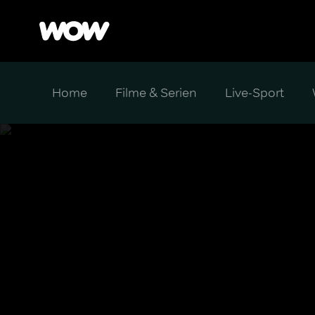
Home
Filme & Serien
Live-Sport