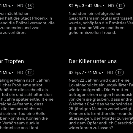
1
Min.
•
HD
16
S
2
Ep.
3
•
42
Min.
•
HD
12
 von nächtlichen
Nachdem ein erfolgreicher
n hält die Stadt Phoenix in
Geschäftsmann brutal erdrosselt
nd die Polizei versucht, die
wurde, schöpfen die Ermittler Ve
e zu beenden und zwei
gegen seine Witwe und ihren
e zu verhören.
geheimnisvollen Freund.
ter Tropfen
Der Killer unter uns
1
Min.
•
HD
12
S
2
Ep.
7
•
41
Min.
•
HD
12
-jähriger Mann nach Jahren
Nach 22 Jahren wird durch eine
licher Probleme stirbt,
Lokalnachricht ein ungeklärter Fa
Behörden dies schnell als
wieder aufgerollt. Die Ermittler
n Tod ein und schließen den
befragen einen engen Freundeskr
ch Jahre später enthüllt eine
von dem sie glauben, dass er die
reiche Aufnahme, dass
Wahrheit über das Verschwinden 
, die ihm am nächsten
25-jährigen Mannes verschweigt.
ei seinem Tod eine Rolle
Können die Ermittler die Freunde
aben könnten. Können die
überzeugen, den Mörder zu verra
im Verhörraum dunkle
und dem Opfer endlich Gerechtig
heimnisse ans Licht
widerfahren zu lassen?