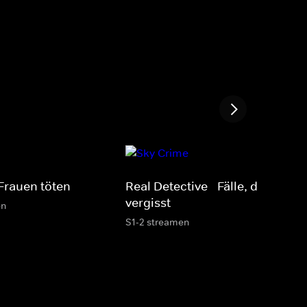
Frauen töten
Real Detective - Fälle, die man n
vergisst
en
S1-2 streamen