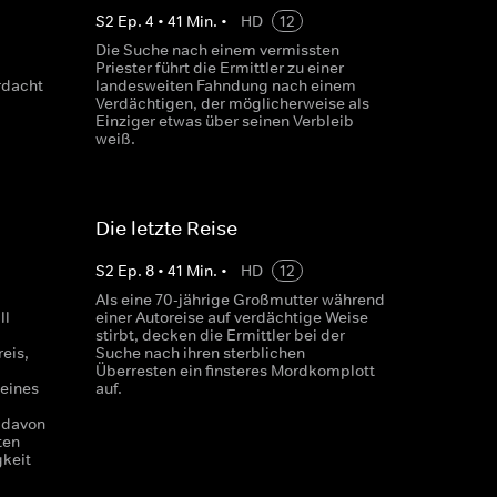
S
2
Ep.
4
•
41
Min.
•
HD
12
Die Suche nach einem vermissten
Priester führt die Ermittler zu einer
rdacht
landesweiten Fahndung nach einem
Verdächtigen, der möglicherweise als
Einziger etwas über seinen Verbleib
weiß.
Die letzte Reise
S
2
Ep.
8
•
41
Min.
•
HD
12
Als eine 70-jährige Großmutter während
ll
einer Autoreise auf verdächtige Weise
stirbt, decken die Ermittler bei der
eis,
Suche nach ihren sterblichen
Überresten ein finsteres Mordkomplott
eines
auf.
 davon
ten
keit