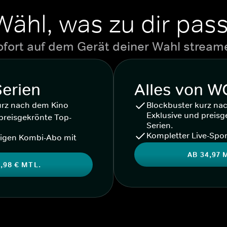
Wähl, was zu dir pass
ofort auf dem Gerät deiner Wahl stream
Serien
Alles von 
urz nach dem Kino
Blockbuster kurz na
Exklusive und preisg
preisgekrönte Top-
Serien.
Kompletter Live-Spor
igen Kombi-Abo mit
AB 34,97 
,98 € MTL.