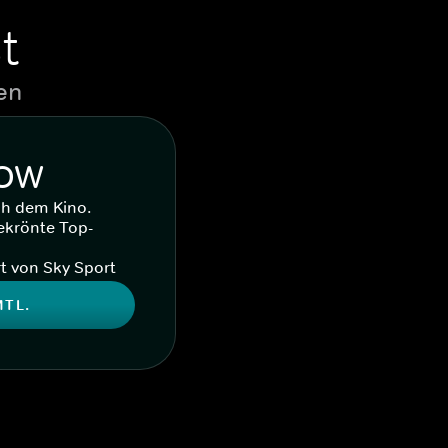
t
en
WOW
ch dem Kino.
ekrönte Top-
t von Sky Sport
MTL.