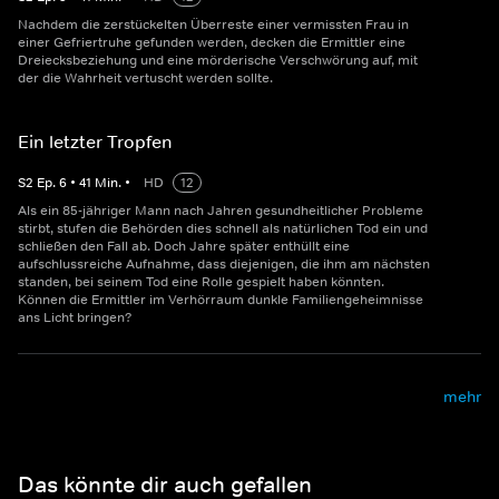
Nachdem die zerstückelten Überreste einer vermissten Frau in
einer Gefriertruhe gefunden werden, decken die Ermittler eine
Dreiecksbeziehung und eine mörderische Verschwörung auf, mit
der die Wahrheit vertuscht werden sollte.
Ein letzter Tropfen
S
2
Ep.
6
•
41
Min.
•
HD
12
Als ein 85-jähriger Mann nach Jahren gesundheitlicher Probleme
stirbt, stufen die Behörden dies schnell als natürlichen Tod ein und
schließen den Fall ab. Doch Jahre später enthüllt eine
aufschlussreiche Aufnahme, dass diejenigen, die ihm am nächsten
standen, bei seinem Tod eine Rolle gespielt haben könnten.
Können die Ermittler im Verhörraum dunkle Familiengeheimnisse
ans Licht bringen?
mehr
Das könnte dir auch gefallen