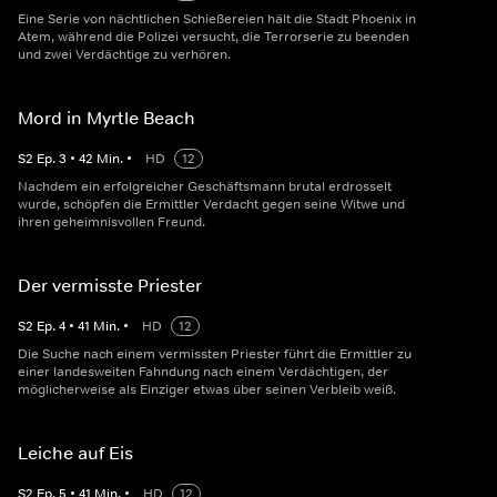
Eine Serie von nächtlichen Schießereien hält die Stadt Phoenix in
Atem, während die Polizei versucht, die Terrorserie zu beenden
und zwei Verdächtige zu verhören.
Mord in Myrtle Beach
S
2
Ep.
3
•
42
Min.
•
HD
12
Nachdem ein erfolgreicher Geschäftsmann brutal erdrosselt
wurde, schöpfen die Ermittler Verdacht gegen seine Witwe und
ihren geheimnisvollen Freund.
Der vermisste Priester
S
2
Ep.
4
•
41
Min.
•
HD
12
Die Suche nach einem vermissten Priester führt die Ermittler zu
einer landesweiten Fahndung nach einem Verdächtigen, der
möglicherweise als Einziger etwas über seinen Verbleib weiß.
Leiche auf Eis
S
2
Ep.
5
•
41
Min.
•
HD
12