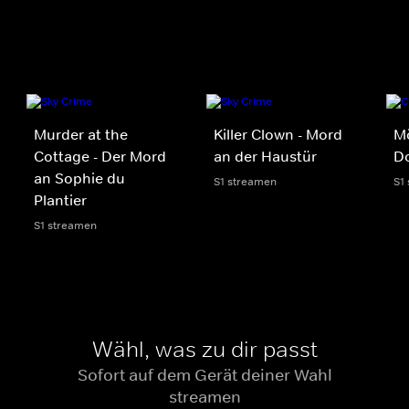
Murder at the
Killer Clown - Mord
M
Cottage - Der Mord
an der Haustür
D
an Sophie du
S1 streamen
S1
Plantier
S1 streamen
Wähl, was zu dir passt
Sofort auf dem Gerät deiner Wahl
streamen