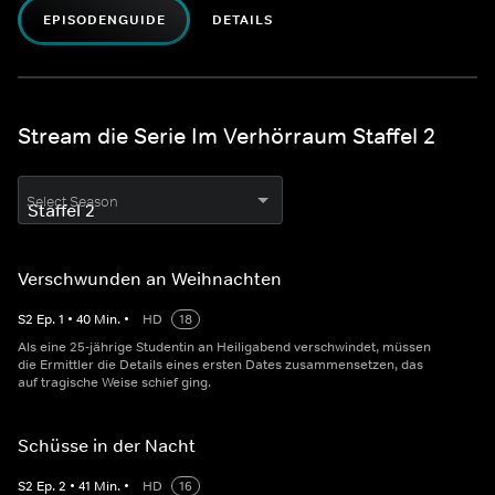
EPISODENGUIDE
DETAILS
Stream die Serie Im Verhörraum Staffel 2
Select Season
Verschwunden an Weihnachten
S
2
Ep.
1
•
40
Min.
•
HD
18
Als eine 25-jährige Studentin an Heiligabend verschwindet, müssen
die Ermittler die Details eines ersten Dates zusammensetzen, das
auf tragische Weise schief ging.
Schüsse in der Nacht
S
2
Ep.
2
•
41
Min.
•
HD
16