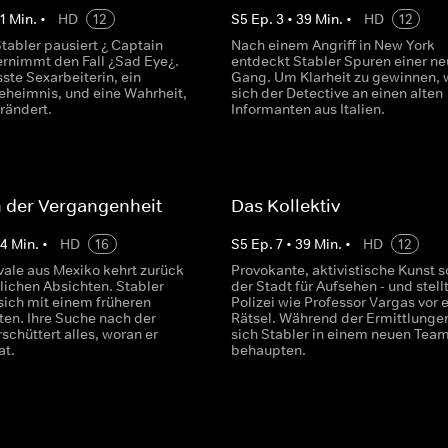
1
Min.
•
HD
12
S
5
Ep.
3
•
39
Min.
•
HD
12
tabler pausiert ¿ Captain
Nach einem Angriff in New York
rnimmt den Fall ¿Sad Eye¿.
entdeckt Stabler Spuren einer n
ste Sexarbeiterin, ein
Gang. Um Klarheit zu gewinnen,
eheimnis, und eine Wahrheit,
sich der Detective an einen alten
erändert.
Informanten aus Italien.
 der Vergangenheit
Das Kollektiv
44
Min.
•
HD
16
S
5
Ep.
7
•
39
Min.
•
HD
12
ivale aus Mexiko kehrt zurück
Provokante, aktivistische Kunst s
lichen Absichten. Stabler
der Stadt für Aufsehen - und stell
sich mit einem früheren
Polizei wie Professor Vargas vor e
en. Ihre Suche nach der
Rätsel. Während der Ermittlunge
schüttert alles, woran er
sich Stabler in einem neuen Tea
at.
behaupten.