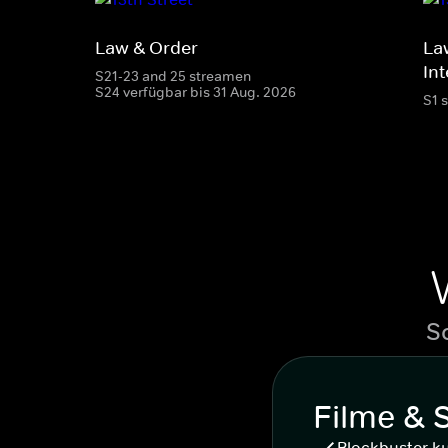
Law & Order
La
Int
S21-23 and 25 streamen
S24 verfügbar bis 31 Aug. 2026
S1 
S
Filme & 
Blockbuster k