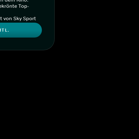
ekrönte Top-
t von Sky Sport
MTL.