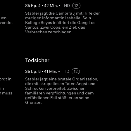
S
5
Ep.
4
•
42
Min.
•
HD
12
Stabler jagt die Camorra ¿ mit Hilfe der
euen
mutigen Informantin Isabella. Sein
 wendet
Kollege Reyes infiltriert die Gang Los
Santos. Zwei Cops, ein Ziel: das
Verbrechen zerschlagen.
Todsicher
S
5
Ep.
8
•
41
Min.
•
HD
12
orgt in
Stabler jagt eine brutale Organisation,
t
die mit skrupellosen Taten Angst und
in
Schrecken verbreitet. Zwischen
n muss
familiären Verpflichtungen und dem
m
gefährlichen Fall stößt er an seine
Grenzen.