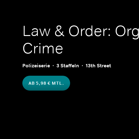
Law & Order: Or
Crime
Polizeiserie
3 Staffeln
13th Street
AB 5,98 € MTL.