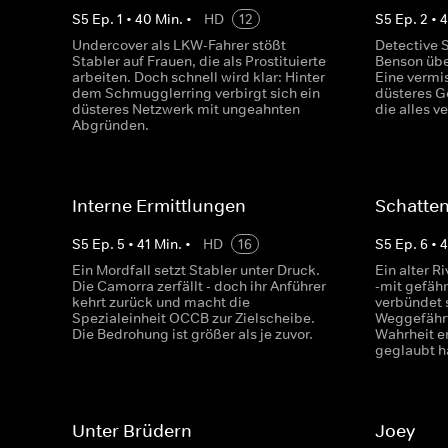
S
5
Ep.
1
•
40
Min.
•
HD
12
S
5
Ep.
2
•
4
Undercover als LKW-Fahrer stößt
Detective S
Stabler auf Frauen, die als Prostituierte
Benson übe
arbeiten. Doch schnell wird klar: Hinter
Eine vermis
dem Schmugglerring verbirgt sich ein
düsteres G
düsteres Netzwerk mit ungeahnten
die alles v
Abgründen.
Interne Ermittlungen
Schatten
S
5
Ep.
5
•
41
Min.
•
HD
16
S
5
Ep.
6
•
Ein Mordfall setzt Stabler unter Druck.
Ein alter R
Die Camorra zerfällt - doch ihr Anführer
-mit gefähr
kehrt zurück und macht die
verbündet 
Spezialeinheit OCCB zur Zielscheibe.
Weggefährt
Die Bedrohung ist größer als je zuvor.
Wahrheit er
geglaubt h
Unter Brüdern
Joey