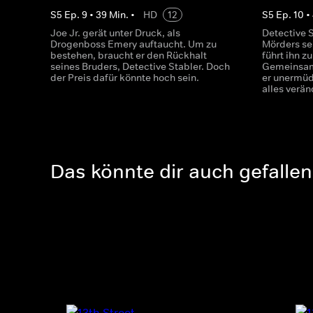
S
5
Ep.
9
•
39
Min.
•
HD
12
S
5
Ep.
10
•
Joe Jr. gerät unter Druck, als
Detective 
Drogenboss Emery auftaucht. Um zu
Mörders se
bestehen, braucht er den Rückhalt
führt ihn 
seines Bruders, Detective Stabler. Doch
Gemeinsam
der Preis dafür könnte hoch sein.
er unermüd
alles verän
Das könnte dir auch gefallen