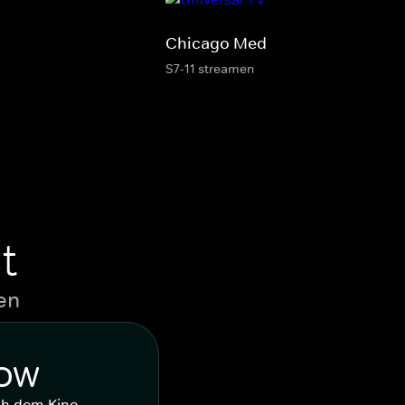
Chicago Med
S7-11 streamen
t
en
WOW
ch dem Kino.