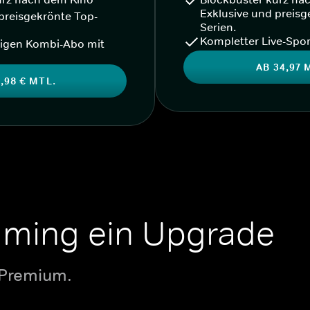
Exklusive und preisg
preisgekrönte Top-
Serien.
Kompletter Live-Spor
igen Kombi-Abo mit
AB 34,97 
,98 € MTL.
aming ein Upgrade
 Premium.