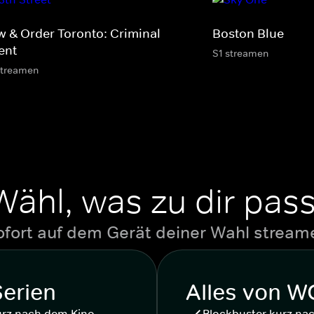
w & Order Toronto: Criminal
Boston Blue
ent
S1 streamen
streamen
Wähl, was zu dir pass
ofort auf dem Gerät deiner Wahl stream
Serien
Alles von 
urz nach dem Kino
Blockbuster kurz na