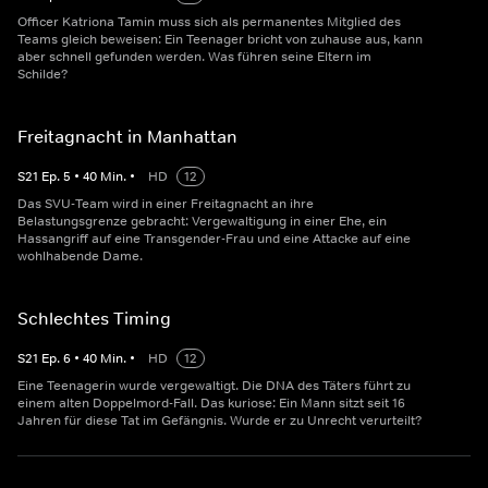
Officer Katriona Tamin muss sich als permanentes Mitglied des
Teams gleich beweisen: Ein Teenager bricht von zuhause aus, kann
aber schnell gefunden werden. Was führen seine Eltern im
Schilde?
Freitagnacht in Manhattan
S
21
Ep.
5
•
40
Min.
•
HD
12
Das SVU-Team wird in einer Freitagnacht an ihre
Belastungsgrenze gebracht: Vergewaltigung in einer Ehe, ein
Hassangriff auf eine Transgender-Frau und eine Attacke auf eine
wohlhabende Dame.
Schlechtes Timing
S
21
Ep.
6
•
40
Min.
•
HD
12
Eine Teenagerin wurde vergewaltigt. Die DNA des Täters führt zu
einem alten Doppelmord-Fall. Das kuriose: Ein Mann sitzt seit 16
Jahren für diese Tat im Gefängnis. Wurde er zu Unrecht verurteilt?