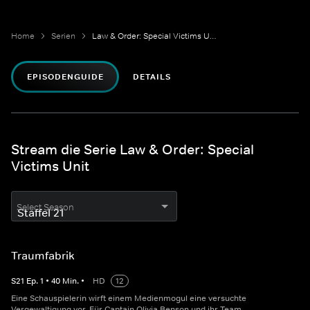
Home
Serien
Law & Order: Special Victims Unit
EPISODENGUIDE
DETAILS
Stream die Serie Law & Order: Special
Victims Unit
Select Season
Traumfabrik
S
21
Ep.
1
•
40
Min.
•
HD
12
Eine Schauspielerin wirft einem Medienmogul eine versuchte
Vergewaltigung vor. Für Captain Olivia Benson und ihr Team