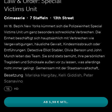
Law & Order: Special
Victims Unit
Crimeserie
7 Staffeln
13th Street
Im 16. Bezirk New Yorks kümmert sich die Polizeieinheit Special
Victims Unit um ganz besonders schreckliche Verbrechen. Die
Einheit beschäftigt sich hauptsächlich mit Verbrechen wie
Vergewaltigungen, häusliche Gewalt, Kindesmissbrauch oder
Entführungen. Detective Elliot Stabler, Olivia Benson und John
Munch leiten das Team. Sie sind stets bemüht, ihre persönlichen
Tragödien und Schicksale außen vor zu lassen, was allerdings
nicht immer gelingt. Gemeinsam mit der Staatsanwaltschaft,
Polizeicaptains, dem FBI sowie Medizinern sind sie auf der Jagd
Besetzung
Mariska Hargitay, Kelli Giddish, Peter
nach Sexualstraftätern und Kinderschändern.
Scanavino
16
HD
AB 5,98 € MTL.