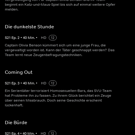
beginnt ein Katz-und-Maus-Spiel bis sich auf einmal weitere Opfer
melden.
Die dunkelste Stunde
S
21
Ep.
2
•
40
Min.
•
HD
12
Captain Olivia Benson kümmert sich um eine junge Frau, die
vergewaltigt worden ist. Kann der Täter geschnappt werden? Das
Team lernt neue Zeugenbefragungstechniken.
Coming Out
S
21
Ep.
3
•
40
Min.
•
HD
12
Ein Serientäter terrorisiert Homosexuellen-Bars, das SVU-Team
hat Probleme ihn zu fassen. Zu ihrem Glück berichtet ein Zeuge
über seinen Missbrauch. Doch seine Geschichte erscheint
lückenhaft.
Die Bürde
S
21
Ep.
4
•
40
Min.
•
HD
12