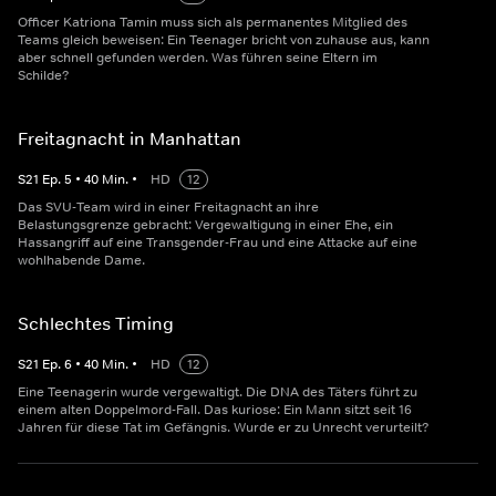
Officer Katriona Tamin muss sich als permanentes Mitglied des
Teams gleich beweisen: Ein Teenager bricht von zuhause aus, kann
aber schnell gefunden werden. Was führen seine Eltern im
Schilde?
Freitagnacht in Manhattan
S
21
Ep.
5
•
40
Min.
•
HD
12
Das SVU-Team wird in einer Freitagnacht an ihre
Belastungsgrenze gebracht: Vergewaltigung in einer Ehe, ein
Hassangriff auf eine Transgender-Frau und eine Attacke auf eine
wohlhabende Dame.
Schlechtes Timing
S
21
Ep.
6
•
40
Min.
•
HD
12
Eine Teenagerin wurde vergewaltigt. Die DNA des Täters führt zu
einem alten Doppelmord-Fall. Das kuriose: Ein Mann sitzt seit 16
Jahren für diese Tat im Gefängnis. Wurde er zu Unrecht verurteilt?