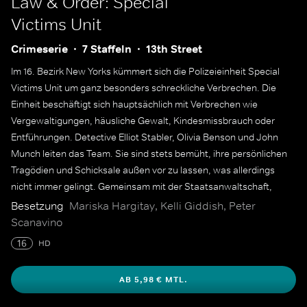
Law & Order: Special
Victims Unit
Crimeserie
7 Staffeln
13th Street
Im 16. Bezirk New Yorks kümmert sich die Polizeieinheit Special
Victims Unit um ganz besonders schreckliche Verbrechen. Die
Einheit beschäftigt sich hauptsächlich mit Verbrechen wie
Vergewaltigungen, häusliche Gewalt, Kindesmissbrauch oder
Entführungen. Detective Elliot Stabler, Olivia Benson und John
Munch leiten das Team. Sie sind stets bemüht, ihre persönlichen
Tragödien und Schicksale außen vor zu lassen, was allerdings
nicht immer gelingt. Gemeinsam mit der Staatsanwaltschaft,
Polizeicaptains, dem FBI sowie Medizinern sind sie auf der Jagd
Besetzung
Mariska Hargitay, Kelli Giddish, Peter
nach Sexualstraftätern und Kinderschändern.
Scanavino
16
HD
AB 5,98 € MTL.