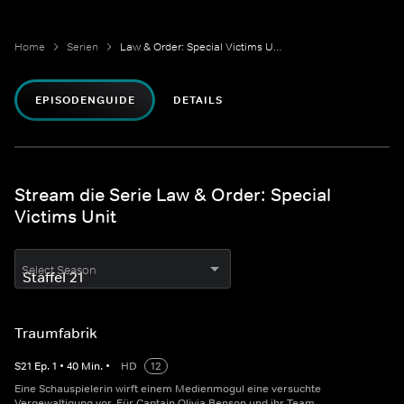
Home
Serien
Law & Order: Special Victims Unit
EPISODENGUIDE
DETAILS
Stream die Serie Law & Order: Special
Victims Unit
Select Season
Traumfabrik
S
21
Ep.
1
•
40
Min.
•
HD
12
Eine Schauspielerin wirft einem Medienmogul eine versuchte
Vergewaltigung vor. Für Captain Olivia Benson und ihr Team