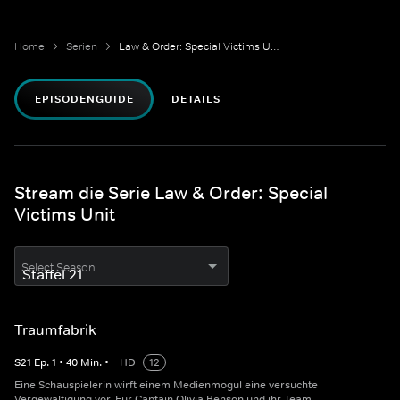
Home
Serien
Law & Order: Special Victims Unit
EPISODENGUIDE
DETAILS
Stream die Serie Law & Order: Special
Victims Unit
Select Season
Traumfabrik
S
21
Ep.
1
•
40
Min.
•
HD
12
Eine Schauspielerin wirft einem Medienmogul eine versuchte
Vergewaltigung vor. Für Captain Olivia Benson und ihr Team