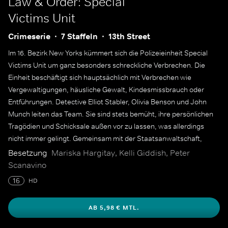
Law & Order: Special
Victims Unit
Crimeserie
7 Staffeln
13th Street
Im 16. Bezirk New Yorks kümmert sich die Polizeieinheit Special
Victims Unit um ganz besonders schreckliche Verbrechen. Die
Einheit beschäftigt sich hauptsächlich mit Verbrechen wie
Vergewaltigungen, häusliche Gewalt, Kindesmissbrauch oder
Entführungen. Detective Elliot Stabler, Olivia Benson und John
Munch leiten das Team. Sie sind stets bemüht, ihre persönlichen
Tragödien und Schicksale außen vor zu lassen, was allerdings
nicht immer gelingt. Gemeinsam mit der Staatsanwaltschaft,
Polizeicaptains, dem FBI sowie Medizinern sind sie auf der Jagd
Besetzung
Mariska Hargitay, Kelli Giddish, Peter
nach Sexualstraftätern und Kinderschändern.
Scanavino
16
HD
AB 5,98 € MTL.