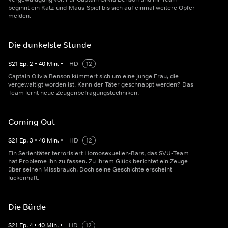
beginnt ein Katz-und-Maus-Spiel bis sich auf einmal weitere Opfer
melden.
Die dunkelste Stunde
S
21
Ep.
2
•
40
Min.
•
HD
12
Captain Olivia Benson kümmert sich um eine junge Frau, die
vergewaltigt worden ist. Kann der Täter geschnappt werden? Das
Team lernt neue Zeugenbefragungstechniken.
Coming Out
S
21
Ep.
3
•
40
Min.
•
HD
12
Ein Serientäter terrorisiert Homosexuellen-Bars, das SVU-Team
hat Probleme ihn zu fassen. Zu ihrem Glück berichtet ein Zeuge
über seinen Missbrauch. Doch seine Geschichte erscheint
lückenhaft.
Die Bürde
S
21
Ep.
4
•
40
Min.
•
HD
12