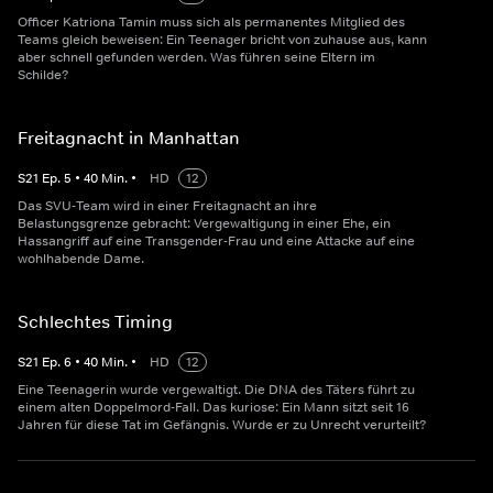
Officer Katriona Tamin muss sich als permanentes Mitglied des
Teams gleich beweisen: Ein Teenager bricht von zuhause aus, kann
aber schnell gefunden werden. Was führen seine Eltern im
Schilde?
Freitagnacht in Manhattan
S
21
Ep.
5
•
40
Min.
•
HD
12
Das SVU-Team wird in einer Freitagnacht an ihre
Belastungsgrenze gebracht: Vergewaltigung in einer Ehe, ein
Hassangriff auf eine Transgender-Frau und eine Attacke auf eine
wohlhabende Dame.
Schlechtes Timing
S
21
Ep.
6
•
40
Min.
•
HD
12
Eine Teenagerin wurde vergewaltigt. Die DNA des Täters führt zu
einem alten Doppelmord-Fall. Das kuriose: Ein Mann sitzt seit 16
Jahren für diese Tat im Gefängnis. Wurde er zu Unrecht verurteilt?