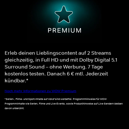
Erleb deinen Lieblingscontent auf 2 Streams
gleichzeitig, in Full HD und mit Dolby Digital 5.1
Surround Sound – ohne Werbung. 7 Tage
kostenlos testen. Danach 6 € mtl. Jederzeit
kündbar.*
Noch mehr Informationen zu WOW Premium
*Serien-, Filme- und Sport-Inhalte auf Abruf sind werbefrei. Programmhinweise für WOW
Programminhalte wie Serien, Filme und Live-Events, sowie Produkthinweise auf Live-Sendern bleiben
davon unberührt.