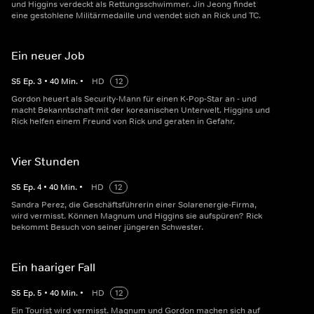
und Higgins verdeckt als Rettungsschwimmer. Jin Jeong findet
eine gestohlene Militärmedaille und wendet sich an Rick und TC.
Ein neuer Job
S
5
Ep.
3
•
40
Min.
•
HD
12
Gordon heuert als Security-Mann für einen K-Pop-Star an - und
macht Bekanntschaft mit der koreanischen Unterwelt. Higgins und
Rick helfen einem Freund von Rick und geraten in Gefahr.
Vier Stunden
S
5
Ep.
4
•
40
Min.
•
HD
12
Sandra Perez, die Geschäftsführerin einer Solarenergie-Firma,
wird vermisst. Können Magnum und Higgins sie aufspüren? Rick
bekommt Besuch von seiner jüngeren Schwester.
Ein haariger Fall
S
5
Ep.
5
•
40
Min.
•
HD
12
Ein Tourist wird vermisst. Magnum und Gordon machen sich auf