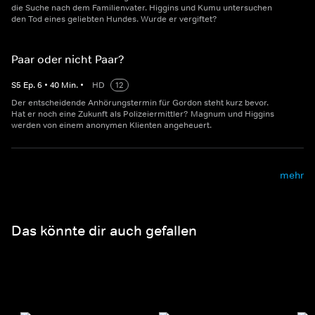
die Suche nach dem Familienvater. Higgins und Kumu untersuchen
den Tod eines geliebten Hundes. Wurde er vergiftet?
Paar oder nicht Paar?
S
5
Ep.
6
•
40
Min.
•
HD
12
Der entscheidende Anhörungstermin für Gordon steht kurz bevor.
Hat er noch eine Zukunft als Polizeiermittler? Magnum und Higgins
werden von einem anonymen Klienten angeheuert.
mehr
Das könnte dir auch gefallen