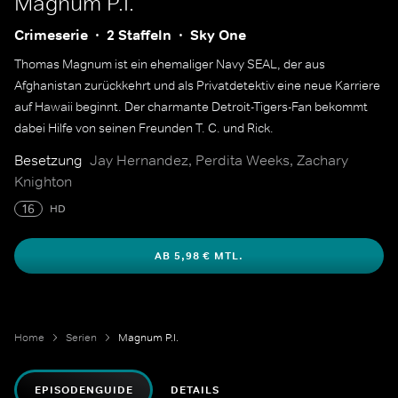
Magnum P.I.
Crimeserie
2 Staffeln
Sky One
Thomas Magnum ist ein ehemaliger Navy SEAL, der aus
Afghanistan zurückkehrt und als Privatdetektiv eine neue Karriere
auf Hawaii beginnt. Der charmante Detroit-Tigers-Fan bekommt
dabei Hilfe von seinen Freunden T. C. und Rick.
Besetzung
Jay Hernandez, Perdita Weeks, Zachary
Knighton
16
HD
AB 5,98 € MTL.
Home
Serien
Magnum P.I.
EPISODENGUIDE
DETAILS