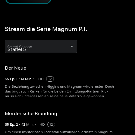
Stream die Serie Magnum P.I.
Select Season
Der Neue
S
5
Ep.
1
•
41
Min.
•
HD
12
Die Beziehung zwischen Higgins und Magnum wird ernster. Doch
das birgt auch Risiken für die beiden Ermittlungs-Partner. Rick
muss sich unterdessen an seine neue Vaterrolle gewöhnen.
Mörderische Brandung
S
5
Ep.
2
•
42
Min.
•
HD
12
Um einen mysteriösen Todesfall aufzuklären, ermitteln Magnum