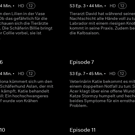
44
Min.
•
HD
12
S
3
Ep.
3
•
44
Min.
•
HD
12
n den Lilien in der Vase
Tierarzt David hat während seine
b das gefährlich für die
Nachtschicht alle Hände voll zu t
schauen sich die Tierärzte
Labrador mit einem riesigen Kno
 Die Schäferin Billie bringt
kommt in seine Praxis. Zudem be
 Collie vorbei, sie ist
die Kalbsaison.
.
 6
Episode 7
44
Min.
•
HD
12
S
3
Ep.
7
•
45
Min.
•
HD
12
 Fiona kümmert sich um den
Veterinärin Katie bekommt es mi
Schäferhund Aslan, der mit
einem doppelten Notfall zu tun: 
kämpft. Katie behandelt
Acer klagt über eine offene Wund
all: Ein hochschwangeres
Katze Stormzy humpelt und heche
f wurde von Krähen
beides Symptome für ein ernstha
Problem.
10
Episode 11