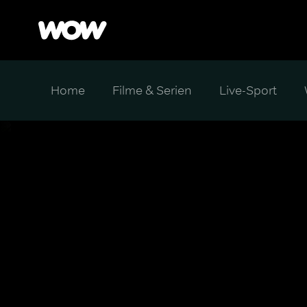
Home
Filme & Serien
Live-Sport