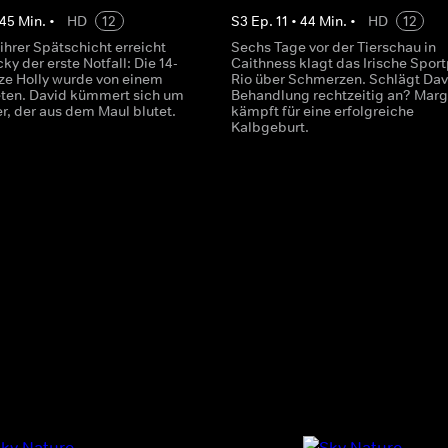
45
Min.
•
HD
12
S
3
Ep.
11
•
44
Min.
•
HD
12
ihrer Spätschicht erreicht
Sechs Tage vor der Tierschau in
ky der erste Notfall: Die 14-
Caithness klagt das Irische Spor
tze Holly wurde von einem
Rio über Schmerzen. Schlägt Dav
eten. David kümmert sich um
Behandlung rechtzeitig an? Marg
er, der aus dem Maul blutet.
kämpft für eine erfolgreiche
Kalbgeburt.