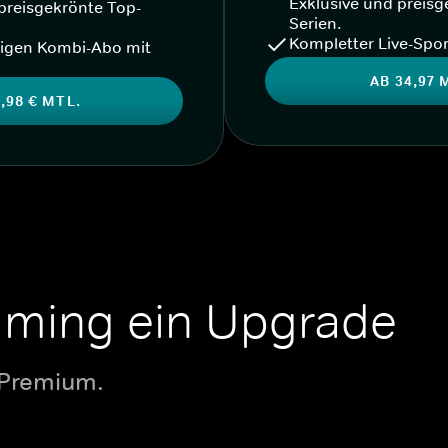
Exklusive und preisg
preisgekrönte Top-
Serien.
Kompletter Live-Spor
igen Kombi-Abo mit
AB 34,97 
,98 € MTL.
aming ein Upgrade
 Premium.