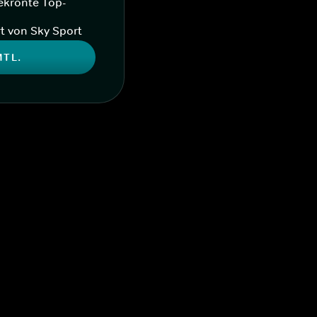
ekrönte Top-
t von Sky Sport
MTL.