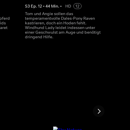
S
3
Ep.
12
•
44
Min.
•
HD
12
Tom und Angie sollen das
tpferd
temperamentvolle Dales-Pony Raven
ids
kastrieren, doch ein Hoden fehlt.
aret
Windhund Lady leidet indessen unter
einer Geschwulst am Auge und benötigt
dringend Hilfe.