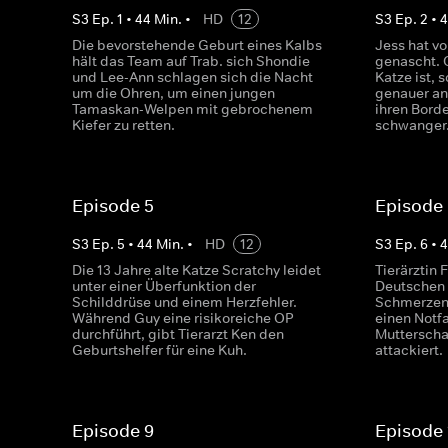
S
3
Ep.
1
•
44
Min.
•
HD
12
S
3
Ep.
2
•
Die bevorstehende Geburt eines Kalbs
Jess hat vo
hält das Team auf Trab. sich Shondie
genascht. O
und Lee-Ann schlagen sich die Nacht
Katze ist, 
um die Ohren, um einen jungen
genauer an.
Tamaskan-Welpen mit gebrochenem
ihren Border
Kiefer zu retten.
schwanger
Episode 5
Episode
S
3
Ep.
5
•
44
Min.
•
HD
12
S
3
Ep.
6
•
Die 13 Jahre alte Katze Scratchy leidet
Tierärztin
unter einer Überfunktion der
Deutschen 
Schilddrüse und einem Herzfehler.
Schmerzen 
Während Guy eine risikoreiche OP
einen Notf
durchführt, gibt Tierarzt Ken den
Mutterscha
Geburtshelfer für eine Kuh.
attackiert.
Episode 9
Episode 