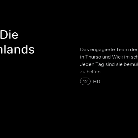
 Die
ghlands
Das engagierte Team der
in Thurso und Wick im sch
Jeden Tag sind sie bemüht
zu helfen.
12
HD