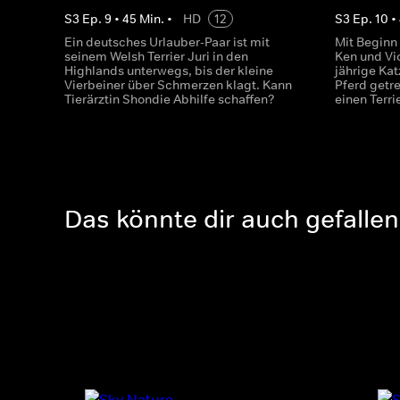
S
3
Ep.
9
•
45
Min.
•
HD
12
S
3
Ep.
10
•
Ein deutsches Urlauber-Paar ist mit
Mit Beginn 
seinem Welsh Terrier Juri in den
Ken und Vic
Highlands unterwegs, bis der kleine
jährige Ka
Vierbeiner über Schmerzen klagt. Kann
Pferd getr
Tierärztin Shondie Abhilfe schaffen?
einen Terri
Das könnte dir auch gefallen