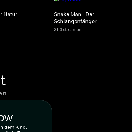
r Natur
Snake Man - Der
Schlangenfänger
S1-3 streamen
t
en
WOW
ch dem Kino.