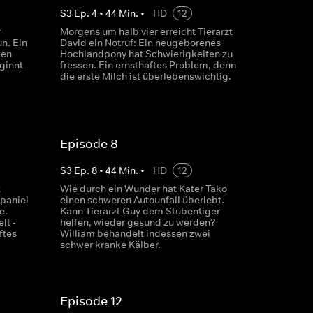
S
3
Ep.
4
•
44
Min.
•
HD
12
r
Morgens um halb vier erreicht Tierarzt
un. Ein
David ein Notruf: Ein neugeborenes
ten
Hochlandpony hat Schwierigkeiten zu
ginnt
fressen. Ein ernsthaftes Problem, denn
die erste Milch ist überlebenswichtig.
Episode 8
S
3
Ep.
8
•
44
Min.
•
HD
12
t
Wie durch ein Wunder hat Kater Tako
Spaniel
einen schweren Autounfall überlebt.
e.
Kann Tierarzt Guy dem Stubentiger
lt -
helfen, wieder gesund zu werden?
ftes
William behandelt indessen zwei
schwer kranke Kälber.
Episode 12