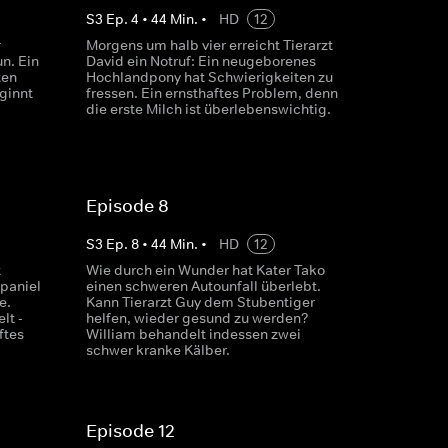
S
3
Ep.
4
•
44
Min.
•
HD
12
r
Morgens um halb vier erreicht Tierarzt
un. Ein
David ein Notruf: Ein neugeborenes
ten
Hochlandpony hat Schwierigkeiten zu
ginnt
fressen. Ein ernsthaftes Problem, denn
die erste Milch ist überlebenswichtig.
Episode 8
S
3
Ep.
8
•
44
Min.
•
HD
12
t
Wie durch ein Wunder hat Kater Tako
Spaniel
einen schweren Autounfall überlebt.
e.
Kann Tierarzt Guy dem Stubentiger
lt -
helfen, wieder gesund zu werden?
ftes
William behandelt indessen zwei
schwer kranke Kälber.
Episode 12