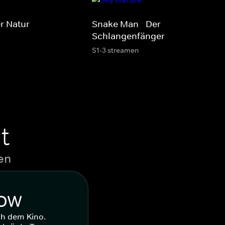
r Natur
Snake Man - Der
Schlangenfänger
S1-3 streamen
t
en
WOW
ch dem Kino.