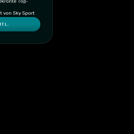
ekrönte Top-
t von Sky Sport
MTL.