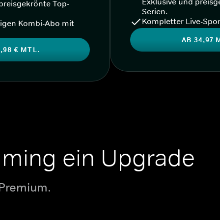
Exklusive und preisg
preisgekrönte Top-
Serien.
Kompletter Live-Spor
igen Kombi-Abo mit
AB 34,97 
,98 € MTL.
aming ein Upgrade
 Premium.