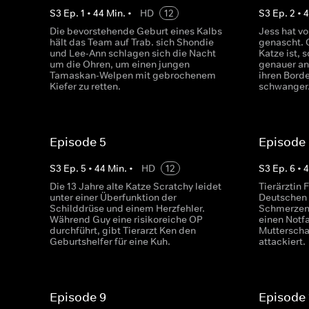
S
3
Ep.
1
•
44
Min.
•
HD
12
S
3
Ep.
2
•
Die bevorstehende Geburt eines Kalbs
Jess hat vo
hält das Team auf Trab. sich Shondie
genascht. O
und Lee-Ann schlagen sich die Nacht
Katze ist, 
um die Ohren, um einen jungen
genauer an.
Tamaskan-Welpen mit gebrochenem
ihren Border
Kiefer zu retten.
schwanger
Episode 5
Episode
S
3
Ep.
5
•
44
Min.
•
HD
12
S
3
Ep.
6
•
Die 13 Jahre alte Katze Scratchy leidet
Tierärztin
unter einer Überfunktion der
Deutschen 
Schilddrüse und einem Herzfehler.
Schmerzen 
Während Guy eine risikoreiche OP
einen Notf
durchführt, gibt Tierarzt Ken den
Mutterscha
Geburtshelfer für eine Kuh.
attackiert.
Episode 9
Episode 