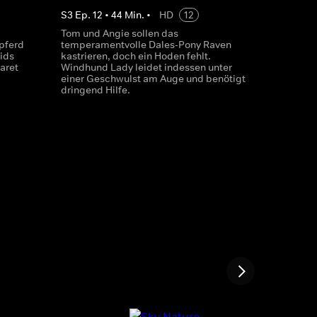
S
3
Ep.
12
•
44
Min.
•
HD
12
Tom und Angie sollen das
tpferd
temperamentvolle Dales-Pony Raven
ids
kastrieren, doch ein Hoden fehlt.
aret
Windhund Lady leidet indessen unter
einer Geschwulst am Auge und benötigt
dringend Hilfe.