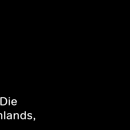
 Die
hlands,