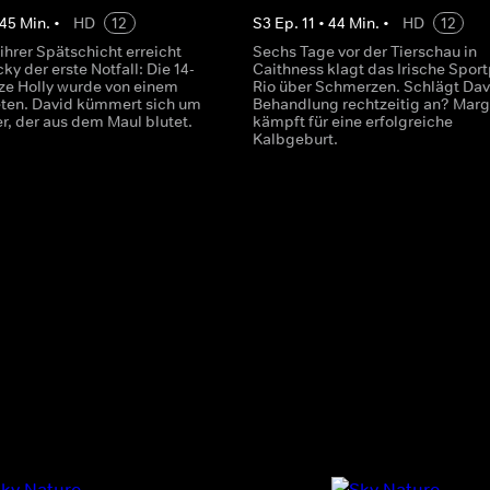
45
Min.
•
HD
12
S
3
Ep.
11
•
44
Min.
•
HD
12
ihrer Spätschicht erreicht
Sechs Tage vor der Tierschau in
ky der erste Notfall: Die 14-
Caithness klagt das Irische Spor
tze Holly wurde von einem
Rio über Schmerzen. Schlägt Dav
eten. David kümmert sich um
Behandlung rechtzeitig an? Marg
er, der aus dem Maul blutet.
kämpft für eine erfolgreiche
Kalbgeburt.