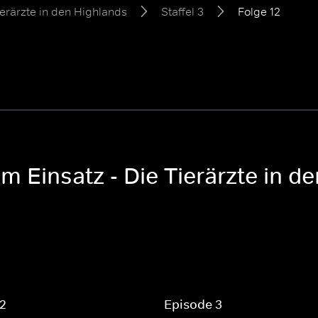
ierärzte in den Highlands
Staffel 3
Folge 12
m Einsatz - Die Tierärzte in de
 2
Episode 3