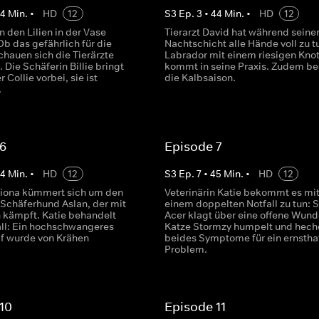
44
Min.
•
HD
12
S
3
Ep.
3
•
44
Min.
•
HD
12
n den Lilien in der Vase
Tierarzt David hat während seine
b das gefährlich für die
Nachtschicht alle Hände voll zu t
schauen sich die Tierärzte
Labrador mit einem riesigen Kno
 Die Schäferin Billie bringt
kommt in seine Praxis. Zudem be
 Collie vorbei, sie ist
die Kalbsaison.
.
 6
Episode 7
44
Min.
•
HD
12
S
3
Ep.
7
•
45
Min.
•
HD
12
 Fiona kümmert sich um den
Veterinärin Katie bekommt es mi
Schäferhund Aslan, der mit
einem doppelten Notfall zu tun: 
kämpft. Katie behandelt
Acer klagt über eine offene Wund
all: Ein hochschwangeres
Katze Stormzy humpelt und heche
f wurde von Krähen
beides Symptome für ein ernstha
Problem.
10
Episode 11