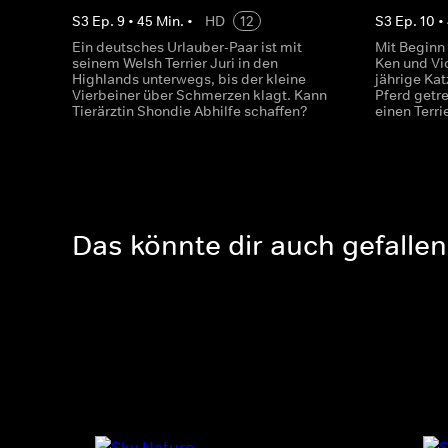
S
3
Ep.
9
•
45
Min.
•
HD
12
S
3
Ep.
10
•
Ein deutsches Urlauber-Paar ist mit
Mit Beginn 
seinem Welsh Terrier Juri in den
Ken und Vic
Highlands unterwegs, bis der kleine
jährige Ka
Vierbeiner über Schmerzen klagt. Kann
Pferd getr
Tierärztin Shondie Abhilfe schaffen?
einen Terri
Das könnte dir auch gefallen