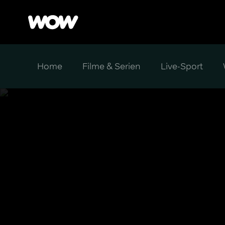
Home
Filme & Serien
Live-Sport