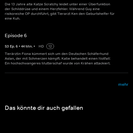
Die 13 Jahre alte Katze Scratchy leidet unter einer Überfunktion
der Schilddrüse und einem Herzfehler. Während Guy eine
risikoreiche OP durchführt, gibt Tierarzt Ken den Geburtshelfer für
eine Kuh.
Episode 6
S
3
Ep.
6
•
44
Min.
•
HD
12
Tierärztin Fiona kümmert sich um den Deutschen Schäferhund
Aslan, der mit Schmerzen kämpft. Katie behandelt einen Notfall:
Ein hochschwangeres Mutterschaf wurde von Krähen attackiert.
mehr
Das könnte dir auch gefallen