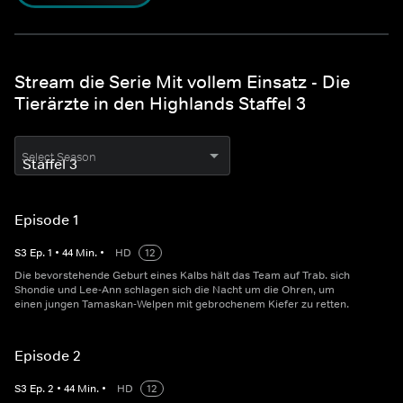
Stream die Serie Mit vollem Einsatz - Die
Tierärzte in den Highlands Staffel 3
Select Season
Episode 1
S
3
Ep.
1
•
44
Min.
•
HD
12
Die bevorstehende Geburt eines Kalbs hält das Team auf Trab. sich
Shondie und Lee-Ann schlagen sich die Nacht um die Ohren, um
einen jungen Tamaskan-Welpen mit gebrochenem Kiefer zu retten.
Episode 2
S
3
Ep.
2
•
44
Min.
•
HD
12