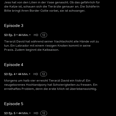
Jess hat von den Lilien in der Vase genascht. Ob das gefährlich für
die Katze ist, schauen sich die Tierärzte genauer an. Die Schäferin
Billie bringt ihren Border Collie vorbei, sie ist schwanger.
Episode 3
S
3
Ep.
3
•
44
Min.
•
HD
12
Tierarzt David hat während seiner Nachtschicht alle Hände voll zu
tun. Ein Labrador mit einem riesigen Knoten kommt in seine
Praxis. Zudem beginnt die Kalbsaison.
Episode 4
S
3
Ep.
4
•
44
Min.
•
HD
12
Morgens um halb vier erreicht Tierarzt David ein Notruf: Ein
neugeborenes Hochlandpony hat Schwierigkeiten zu fressen. Ein
ernsthaftes Problem, denn die erste Milch ist überlebenswichtig.
Episode 5
S
3
Ep.
5
•
44
Min.
•
HD
12