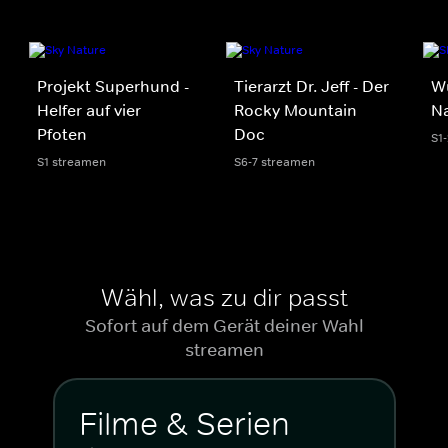
Projekt Superhund -
Tierarzt Dr. Jeff - Der
W
Helfer auf vier
Rocky Mountain
N
Pfoten
Doc
S1
S1 streamen
S6-7 streamen
Wähl, was zu dir passt
Sofort auf dem Gerät deiner Wahl
streamen
Filme & Serien