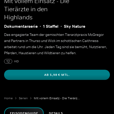
Mit vollem Einsatz - Die
Tierärzte in den
Highlands
Dokumentarserie
1 Staffel
Sky Nature
Das engagierte Team der gemischten Tierarztpraxis McGregor
and Partners in Thurso und Wick im schottischen Caithness
arbeitet rund um die Uhr. Jeden Tag sind sie bemüht, Nutztieren,
Pferden, Haustieren und Wildtieren zu helfen.
12
HD
AB 5,98 € MTL.
Home
Serien
Mit vollem Einsatz - Die Tierärzte in den Highlands
EPISODENGUIDE
DETAILS