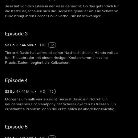
Jess hat von den Lilien in der Vase genascht. Ob das gefährlich für
die Katze ist, schauen sich die Tierärzte genauer an. Die Schäferin
Billie bringt ihren Border Collie vorbei, sie ist schwanger.
Episode 3
S
3
Ep.
3
•
44
Min.
•
HD
12
Tierarzt David hat während seiner Nachtschicht alle Hände voll zu
tun. Ein Labrador mit einem riesigen Knoten kommt in seine
Praxis. Zudem beginnt die Kalbsaison.
Episode 4
S
3
Ep.
4
•
44
Min.
•
HD
12
Morgens um halb vier erreicht Tierarzt David ein Notruf: Ein
neugeborenes Hochlandpony hat Schwierigkeiten zu fressen. Ein
ernsthaftes Problem, denn die erste Milch ist überlebenswichtig.
Episode 5