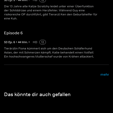
S
3
Ep.
5
•
44
Min.
•
HD
12
Die 13 Jahre alte Katze Scratchy leidet unter einer Überfunktion
der Schilddrüse und einem Herzfehler. Während Guy eine
risikoreiche OP durchführt, gibt Tierarzt Ken den Geburtshelfer für
eine Kuh.
Episode 6
S
3
Ep.
6
•
44
Min.
•
HD
12
Tierärztin Fiona kümmert sich um den Deutschen Schäferhund
Aslan, der mit Schmerzen kämpft. Katie behandelt einen Notfall:
Ein hochschwangeres Mutterschaf wurde von Krähen attackiert.
mehr
Das könnte dir auch gefallen