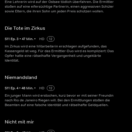
Eine Lehrerin wird auf der Ostsee tödlich überfahren. Die Ermittler
stoßen auf eine eifersüchtige Partnerin, einen aggressiven Schüler
sowie Eltern, die ihren Sohn um jeden Preis schützen wollen.
Die Tote im Zirkus
S
11
Ep.
3
•
47
Min.
•
HD
12
Im Zirkus wird eine Mitarbeiterin erschlagen aufgefunden, das
Kassengeld ist weg. Für das Ermittler-Duo wird es kompliziert: Das
Opfer hatte eine rätselhafte Vergangenheit und ungeklärte
Identität.
Niemandsland
S
11
Ep.
4
•
48
Min.
•
HD
12
Ein junger Mann wird erstochen, kurz bevor er mit seiner Freundin
nach Rio de Janeiro fliegen will. Bei den Ermittlungen stoßen die
Beamten auf eine falsche Identität und rätselhafte Geldquellen.
Nicht mit mir