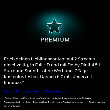
Erleb deinen Lieblingscontent auf 2 Streams
gleichzeitig, in Full HD und mit Dolby Digital 5.1
Surround Sound – ohne Werbung. 7 Tage
kostenlos testen. Danach 6 € mtl. Jederzeit
kündbar.*
Noch mehr Informationen zu WOW Premium
*Serien-, Filme- und Sport-Inhalte auf Abruf sind werbefrei. Programmhinweise für WOW
Programminhalte wie Serien, Filme und Live-Events, sowie Produkthinweise auf Live-Sendern bleiben
davon unberührt.