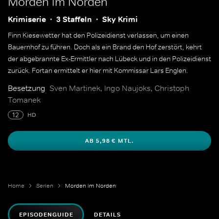
Morden im Norden
Krimiserie
3 Staffeln
Sky Krimi
Finn Kiesewetter hat den Polizeidienst verlassen, um einen
Bauernhof zu führen. Doch als ein Brand den Hof zerstört, kehrt
der abgebrannte Ex-Ermittler nach Lübeck und in den Polizeidienst
zurück. Fortan ermittelt er hier mit Kommissar Lars Englen.
Besetzung
Sven Martinek, Ingo Naujoks, Christoph
Tomanek
12
HD
AB 5,98 € MTL.
Home
Serien
Morden im Norden
EPISODENGUIDE
DETAILS