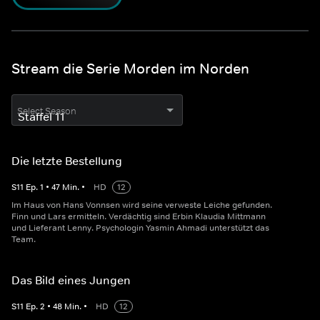
Stream die Serie Morden im Norden
Select Season
Die letzte Bestellung
S
11
Ep.
1
•
47
Min.
•
HD
12
Im Haus von Hans Vonnsen wird seine verweste Leiche gefunden.
Finn und Lars ermitteln. Verdächtig sind Erbin Klaudia Mittmann
und Lieferant Lenny. Psychologin Yasmin Ahmadi unterstützt das
Team.
Das Bild eines Jungen
S
11
Ep.
2
•
48
Min.
•
HD
12