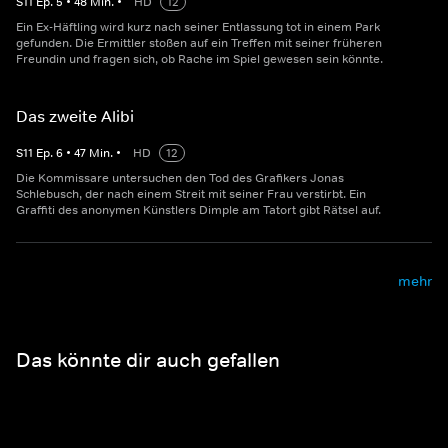
S
11
Ep.
5
•
48
Min.
•
HD
12
Ein Ex-Häftling wird kurz nach seiner Entlassung tot in einem Park
gefunden. Die Ermittler stoßen auf ein Treffen mit seiner früheren
Freundin und fragen sich, ob Rache im Spiel gewesen sein könnte.
Das zweite Alibi
S
11
Ep.
6
•
47
Min.
•
HD
12
Die Kommissare untersuchen den Tod des Grafikers Jonas
Schlebusch, der nach einem Streit mit seiner Frau verstirbt. Ein
Graffiti des anonymen Künstlers Dimple am Tatort gibt Rätsel auf.
mehr
Das könnte dir auch gefallen