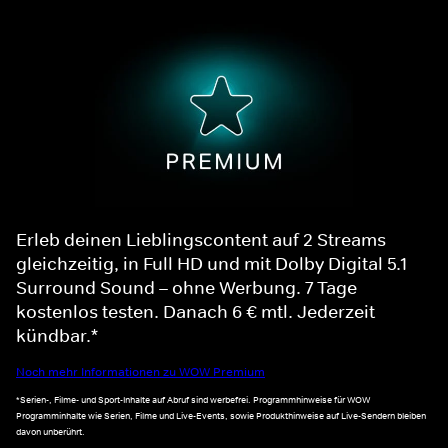
Erleb deinen Lieblingscontent auf 2 Streams
gleichzeitig, in Full HD und mit Dolby Digital 5.1
Surround Sound – ohne Werbung. 7 Tage
kostenlos testen. Danach 6 € mtl. Jederzeit
kündbar.*
Noch mehr Informationen zu WOW Premium
*Serien-, Filme- und Sport-Inhalte auf Abruf sind werbefrei. Programmhinweise für WOW
Programminhalte wie Serien, Filme und Live-Events, sowie Produkthinweise auf Live-Sendern bleiben
davon unberührt.