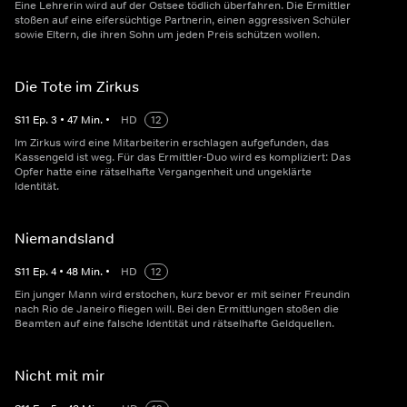
Eine Lehrerin wird auf der Ostsee tödlich überfahren. Die Ermittler
stoßen auf eine eifersüchtige Partnerin, einen aggressiven Schüler
sowie Eltern, die ihren Sohn um jeden Preis schützen wollen.
Die Tote im Zirkus
S
11
Ep.
3
•
47
Min.
•
HD
12
Im Zirkus wird eine Mitarbeiterin erschlagen aufgefunden, das
Kassengeld ist weg. Für das Ermittler-Duo wird es kompliziert: Das
Opfer hatte eine rätselhafte Vergangenheit und ungeklärte
Identität.
Niemandsland
S
11
Ep.
4
•
48
Min.
•
HD
12
Ein junger Mann wird erstochen, kurz bevor er mit seiner Freundin
nach Rio de Janeiro fliegen will. Bei den Ermittlungen stoßen die
Beamten auf eine falsche Identität und rätselhafte Geldquellen.
Nicht mit mir