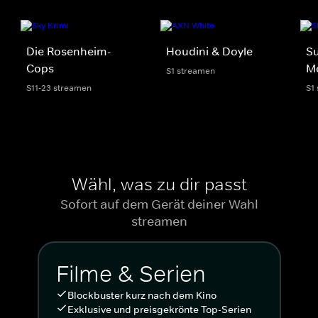
Die Rosenheim-
Houdini & Doyle
Su
Cops
M
S1 streamen
S11-23 streamen
S1
Wähl, was zu dir passt
Sofort auf dem Gerät deiner Wahl
streamen
Filme & Serien
Blockbuster kurz nach dem Kino
Exklusive und preisgekrönte Top-Serien