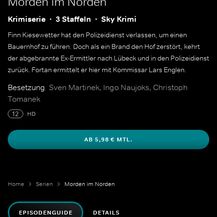
Morden im Norden
Krimiserie
3 Staffeln
Sky Krimi
Finn Kiesewetter hat den Polizeidienst verlassen, um einen
Bauernhof zu führen. Doch als ein Brand den Hof zerstört, kehrt
der abgebrannte Ex-Ermittler nach Lübeck und in den Polizeidienst
zurück. Fortan ermittelt er hier mit Kommissar Lars Englen.
Besetzung
Sven Martinek, Ingo Naujoks, Christoph
Tomanek
12
HD
AB 5,98 € MTL.
Home
Serien
Morden im Norden
EPISODENGUIDE
DETAILS