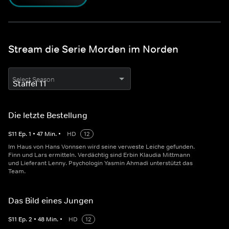
Stream die Serie Morden im Norden
Select Season
Die letzte Bestellung
S
11
Ep.
1
•
47
Min.
•
HD
12
Im Haus von Hans Vonnsen wird seine verweste Leiche gefunden.
Finn und Lars ermitteln. Verdächtig sind Erbin Klaudia Mittmann
und Lieferant Lenny. Psychologin Yasmin Ahmadi unterstützt das
Team.
Das Bild eines Jungen
S
11
Ep.
2
•
48
Min.
•
HD
12