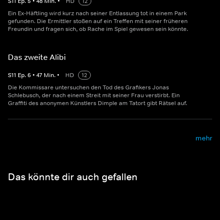
S
11
Ep.
5
•
48
Min.
•
HD
12
Ein Ex-Häftling wird kurz nach seiner Entlassung tot in einem Park
gefunden. Die Ermittler stoßen auf ein Treffen mit seiner früheren
Freundin und fragen sich, ob Rache im Spiel gewesen sein könnte.
Das zweite Alibi
S
11
Ep.
6
•
47
Min.
•
HD
12
Die Kommissare untersuchen den Tod des Grafikers Jonas
Schlebusch, der nach einem Streit mit seiner Frau verstirbt. Ein
Graffiti des anonymen Künstlers Dimple am Tatort gibt Rätsel auf.
mehr
Das könnte dir auch gefallen