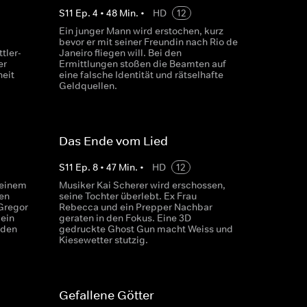
S
11
Ep.
4
•
48
Min.
•
HD
12
Ein junger Mann wird erstochen, kurz
bevor er mit seiner Freundin nach Rio de
tler-
Janeiro fliegen will. Bei den
er
Ermittlungen stoßen die Beamten auf
heit
eine falsche Identität und rätselhafte
Geldquellen.
Das Ende vom Lied
S
11
Ep.
8
•
47
Min.
•
HD
12
 einem
Musiker Kai Scherer wird erschossen,
en
seine Tochter überlebt. Ex Frau
Gregor
Rebecca und ein Prepper Nachbar
 ein
geraten in den Fokus. Eine 3D
 den
gedruckte Ghost Gun macht Weiss und
Kiesewetter stutzig.
Gefallene Götter