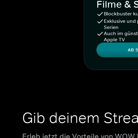
Filme & 
Blockbuster k
Exklusive und 
Serien
Auch im günst
Apple TV
AB 5
Gib deinem Stre
Erleb jetzt die Vorteile von WOW