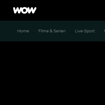
Home
Filme & Serien
Live-Sport