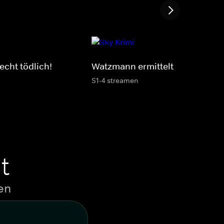
recht tödlich!
Watzmann ermittelt
S1-4 streamen
t
en