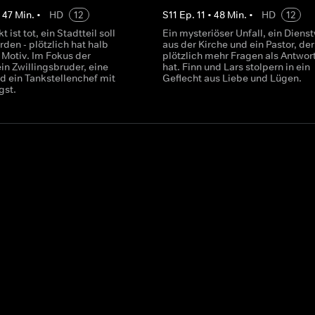
•
47
Min.
•
HD
12
S
11
Ep.
11
•
48
Min.
•
HD
12
t ist tot, ein Stadtteil soll
Ein mysteriöser Unfall, ein Dien
rden - plötzlich hat halb
aus der Kirche und ein Pastor, der
 Motiv. Im Fokus der
plötzlich mehr Fragen als Antwor
in Zwillingsbruder, eine
hat. Finn und Lars stolpern in ein
d ein Tankstellenchef mit
Geflecht aus Liebe und Lügen.
gst.