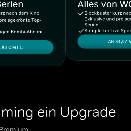
Serien
Alles von 
urz nach dem Kino
Blockbuster kurz na
Exklusive und preisg
preisgekrönte Top-
Serien.
Kompletter Live-Spor
igen Kombi-Abo mit
AB 34,97 
,98 € MTL.
aming ein Upgrade
 Premium.