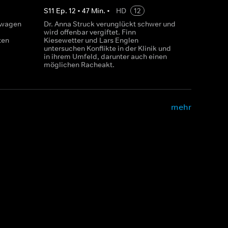
S
11
Ep.
12
•
47
Min.
•
HD
12
stwagen
Dr. Anna Struck verunglückt schwer und
wird offenbar vergiftet. Finn
ten
Kiesewetter und Lars Englen
untersuchen Konflikte in der Klinik und
in ihrem Umfeld, darunter auch einen
möglichen Racheakt.
mehr