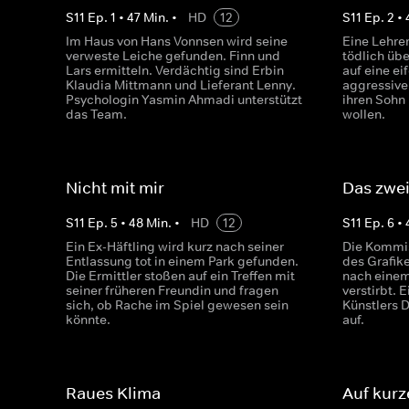
S
11
Ep.
1
•
47
Min.
•
HD
12
S
11
Ep.
2
•
Im Haus von Hans Vonnsen wird seine
Eine Lehrer
verweste Leiche gefunden. Finn und
tödlich übe
Lars ermitteln. Verdächtig sind Erbin
auf eine ei
Klaudia Mittmann und Lieferant Lenny.
aggressiven
Psychologin Yasmin Ahmadi unterstützt
ihren Sohn
das Team.
wollen.
Nicht mit mir
Das zwei
S
11
Ep.
5
•
48
Min.
•
HD
12
S
11
Ep.
6
•
Ein Ex-Häftling wird kurz nach seiner
Die Kommis
Entlassung tot in einem Park gefunden.
des Grafik
Die Ermittler stoßen auf ein Treffen mit
nach einem 
seiner früheren Freundin und fragen
verstirbt. 
sich, ob Rache im Spiel gewesen sein
Künstlers D
könnte.
auf.
Raues Klima
Auf kurz