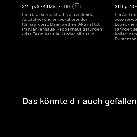
S
11
Ep.
9
•
48
Min.
•
HD
12
S
11
Ep.
10
Eine blockierte Straße, ein wütender
Ein Architek
Autofahrer und ein eskalierender
autofrei we
Klimaprotest. Dann wird ein Aktivist tot
Lübeck ein
im Krankenhaus-Treppenhaus gefunden
Fahnder: se
- das Team hat alle Hände voll zu tun.
Kollegin un
Existenzan
Das könnte dir auch gefallen