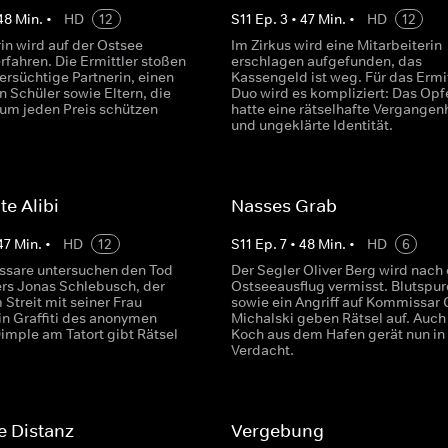
48
Min.
•
HD
12
S
11
Ep.
3
•
47
Min.
•
HD
12
in wird auf der Ostsee
Im Zirkus wird eine Mitarbeiterin
rfahren. Die Ermittler stoßen
erschlagen aufgefunden, das
fersüchtige Partnerin, einen
Kassengeld ist weg. Für das Ermit
 Schüler sowie Eltern, die
Duo wird es kompliziert: Das Opf
 um jeden Preis schützen
hatte eine rätselhafte Vergangen
und ungeklärte Identität.
te Alibi
Nasses Grab
47
Min.
•
HD
12
S
11
Ep.
7
•
48
Min.
•
HD
6
sare untersuchen den Tod
Der Segler Oliver Berg wird nach
ers Jonas Schlebusch, der
Ostseeausflug vermisst. Blutspur
Streit mit seiner Frau
sowie ein Angriff auf Kommissar 
Ein Graffiti des anonymen
Michalski geben Rätsel auf. Auch
imple am Tatort gibt Rätsel
Koch aus dem Hafen gerät nun in
Verdacht.
e Distanz
Vergebung