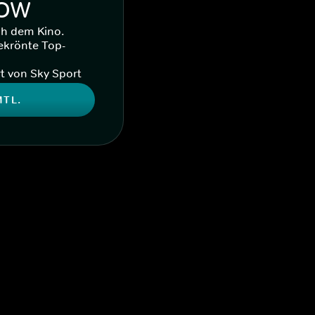
WOW
ch dem Kino.
ekrönte Top-
t von Sky Sport
MTL.