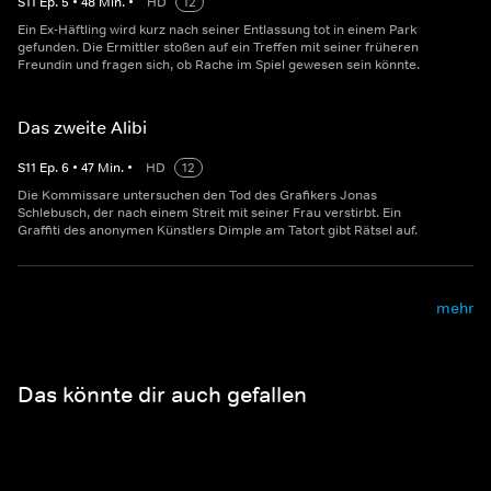
S
11
Ep.
5
•
48
Min.
•
HD
12
Ein Ex-Häftling wird kurz nach seiner Entlassung tot in einem Park
gefunden. Die Ermittler stoßen auf ein Treffen mit seiner früheren
Freundin und fragen sich, ob Rache im Spiel gewesen sein könnte.
Das zweite Alibi
S
11
Ep.
6
•
47
Min.
•
HD
12
Die Kommissare untersuchen den Tod des Grafikers Jonas
Schlebusch, der nach einem Streit mit seiner Frau verstirbt. Ein
Graffiti des anonymen Künstlers Dimple am Tatort gibt Rätsel auf.
mehr
Das könnte dir auch gefallen