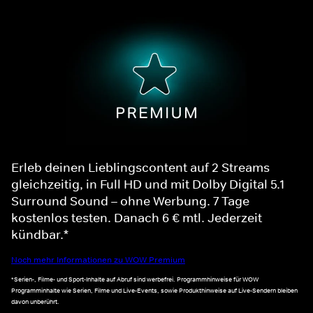
Erleb deinen Lieblingscontent auf 2 Streams
gleichzeitig, in Full HD und mit Dolby Digital 5.1
Surround Sound – ohne Werbung. 7 Tage
kostenlos testen. Danach 6 € mtl. Jederzeit
kündbar.*
Noch mehr Informationen zu WOW Premium
*Serien-, Filme- und Sport-Inhalte auf Abruf sind werbefrei. Programmhinweise für WOW
Programminhalte wie Serien, Filme und Live-Events, sowie Produkthinweise auf Live-Sendern bleiben
davon unberührt.