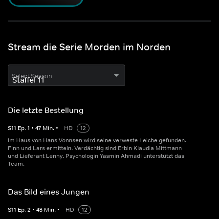
Stream die Serie Morden im Norden
Select Season
Die letzte Bestellung
S
11
Ep.
1
•
47
Min.
•
HD
12
Im Haus von Hans Vonnsen wird seine verweste Leiche gefunden.
Finn und Lars ermitteln. Verdächtig sind Erbin Klaudia Mittmann
und Lieferant Lenny. Psychologin Yasmin Ahmadi unterstützt das
Team.
Das Bild eines Jungen
S
11
Ep.
2
•
48
Min.
•
HD
12