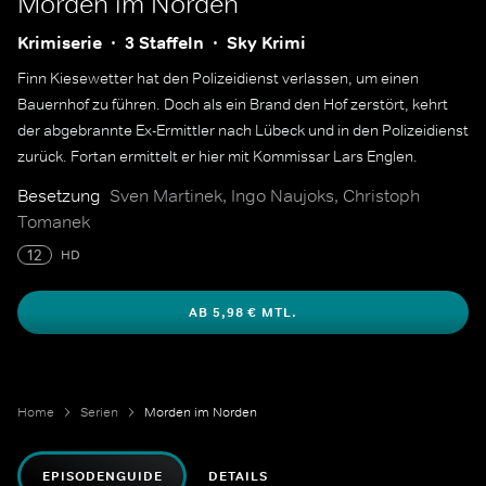
Morden im Norden
Krimiserie
3 Staffeln
Sky Krimi
Finn Kiesewetter hat den Polizeidienst verlassen, um einen
Bauernhof zu führen. Doch als ein Brand den Hof zerstört, kehrt
der abgebrannte Ex-Ermittler nach Lübeck und in den Polizeidienst
zurück. Fortan ermittelt er hier mit Kommissar Lars Englen.
Besetzung
Sven Martinek, Ingo Naujoks, Christoph
Tomanek
12
HD
AB 5,98 € MTL.
Home
Serien
Morden im Norden
EPISODENGUIDE
DETAILS