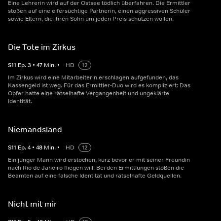
Eine Lehrerin wird auf der Ostsee tödlich überfahren. Die Ermittler
stoßen auf eine eifersüchtige Partnerin, einen aggressiven Schüler
sowie Eltern, die ihren Sohn um jeden Preis schützen wollen.
Die Tote im Zirkus
S
11
Ep.
3
•
47
Min.
•
HD
12
Im Zirkus wird eine Mitarbeiterin erschlagen aufgefunden, das
Kassengeld ist weg. Für das Ermittler-Duo wird es kompliziert: Das
Opfer hatte eine rätselhafte Vergangenheit und ungeklärte
Identität.
Niemandsland
S
11
Ep.
4
•
48
Min.
•
HD
12
Ein junger Mann wird erstochen, kurz bevor er mit seiner Freundin
nach Rio de Janeiro fliegen will. Bei den Ermittlungen stoßen die
Beamten auf eine falsche Identität und rätselhafte Geldquellen.
Nicht mit mir