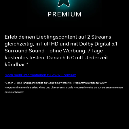
Erleb deinen Lieblingscontent auf 2 Streams
gleichzeitig, in Full HD und mit Dolby Digital 5.1
Surround Sound – ohne Werbung. 7 Tage
kostenlos testen. Danach 6 € mtl. Jederzeit
kündbar.*
Noch mehr Informationen zu WOW Premium
*Serien-, Filme- und Sport-Inhalte auf Abruf sind werbefrei. Programmhinweise für WOW
Programminhalte wie Serien, Filme und Live-Events, sowie Produkthinweise auf Live-Sendern bleiben
davon unberührt.