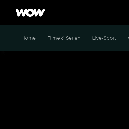
Home
Filme & Serien
Live-Sport