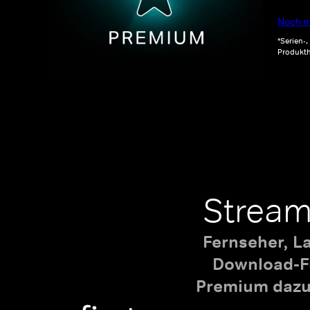
Noch m
*Serien-
Produkth
Stream
Fernseher, L
Download-Fu
Premium dazu,