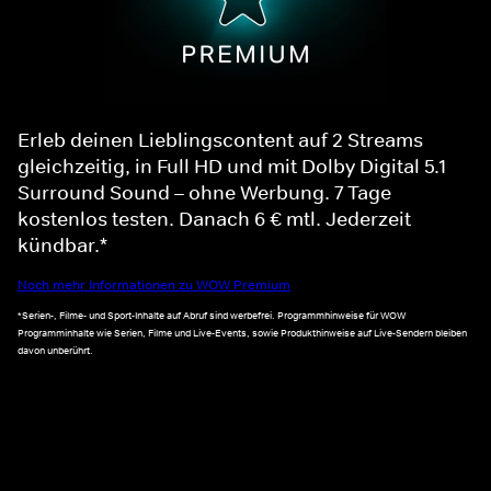
Erleb deinen Lieblingscontent auf 2 Streams
gleichzeitig, in Full HD und mit Dolby Digital 5.1
Surround Sound – ohne Werbung. 7 Tage
kostenlos testen. Danach 6 € mtl. Jederzeit
kündbar.*
Noch mehr Informationen zu WOW Premium
*Serien-, Filme- und Sport-Inhalte auf Abruf sind werbefrei. Programmhinweise für WOW
Programminhalte wie Serien, Filme und Live-Events, sowie Produkthinweise auf Live-Sendern bleiben
davon unberührt.