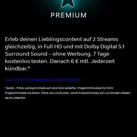
Erleb deinen Lieblingscontent auf 2 Streams
gleichzeitig, in Full HD und mit Dolby Digital 5.1
Surround Sound – ohne Werbung. 7 Tage
kostenlos testen. Danach 6 € mtl. Jederzeit
kündbar.*
Noch mehr Informationen zu WOW Premium
*Serien-, Filme- und Sport-Inhalte auf Abruf sind werbefrei. Programmhinweise für WOW
Programminhalte wie Serien, Filme und Live-Events, sowie Produkthinweise auf Live-Sendern bleiben
davon unberührt.