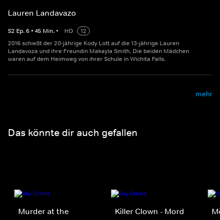
Lauren Landavazo
S
2
Ep.
6
•
45
Min.
•
HD
12
2016 schießt der 20-jährige Kody Lott auf die 13-jährige Lauren
Landavoza und ihre Freundin Makayla Smith. Die beiden Mädchen
waren auf dem Heimweg von ihrer Schule in Wichita Falls.
mehr
Das könnte dir auch gefallen
Murder at the
Killer Clown - Mord
M