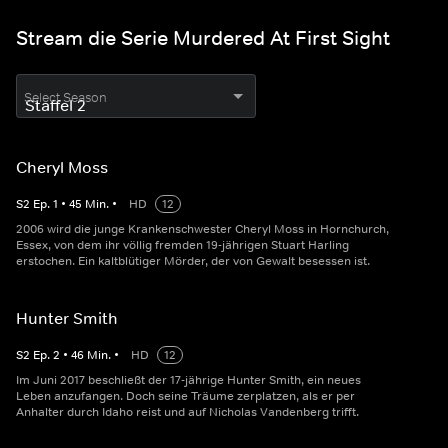
Stream die Serie Murdered At First Sight
Select Season
Cheryl Moss
S
2
Ep.
1
•
45
Min.
•
HD
12
2006 wird die junge Krankenschwester Cheryl Moss in Hornchurch,
Essex, von dem ihr völlig fremden 19-jährigen Stuart Harling
erstochen. Ein kaltblütiger Mörder, der von Gewalt besessen ist.
Hunter Smith
S
2
Ep.
2
•
46
Min.
•
HD
12
Im Juni 2017 beschließt der 17-jährige Hunter Smith, ein neues
Leben anzufangen. Doch seine Träume zerplatzen, als er per
Anhalter durch Idaho reist und auf Nicholas Vandenberg trifft.