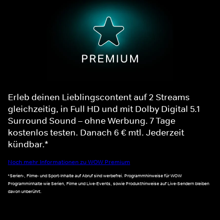
Erleb deinen Lieblingscontent auf 2 Streams
gleichzeitig, in Full HD und mit Dolby Digital 5.1
Surround Sound – ohne Werbung. 7 Tage
kostenlos testen. Danach 6 € mtl. Jederzeit
kündbar.*
Noch mehr Informationen zu WOW Premium
*Serien-, Filme- und Sport-Inhalte auf Abruf sind werbefrei. Programmhinweise für WOW
Programminhalte wie Serien, Filme und Live-Events, sowie Produkthinweise auf Live-Sendern bleiben
davon unberührt.