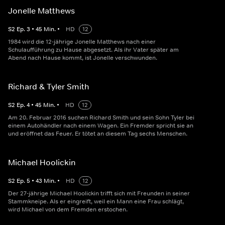
Jonelle Matthews
S
2
Ep.
3
•
45
Min.
•
HD
12
1984 wird die 12-jährige Jonelle Matthews nach einer
Schulaufführung zu Hause abgesetzt. Als ihr Vater später am
Abend nach Hause kommt, ist Jonelle verschwunden.
Richard & Tyler Smith
S
2
Ep.
4
•
45
Min.
•
HD
12
Am 20. Februar 2016 suchen Richard Smith und sein Sohn Tyler bei
einem Autohändler nach einem Wagen. Ein Fremder spricht sie an
und eröffnet das Feuer. Er tötet an diesem Tag sechs Menschen.
Michael Hoolickin
S
2
Ep.
5
•
43
Min.
•
HD
12
Der 27-jährige Michael Hoolickin trifft sich mit Freunden in seiner
Stammkneipe. Als er eingreift, weil ein Mann eine Frau schlägt,
wird Michael von dem Fremden erstochen.