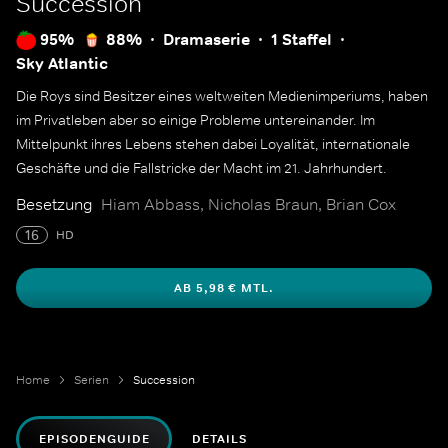
Succession
95%
88%
Dramaserie
1 Staffel
Sky Atlantic
Die Roys sind Besitzer eines weltweiten Medienimperiums, haben
im Privatleben aber so einige Probleme untereinander. Im
Mittelpunkt ihres Lebens stehen dabei Loyalität, internationale
Geschäfte und die Fallstricke der Macht im 21. Jahrhundert.
Besetzung
Hiam Abbass, Nicholas Braun, Brian Cox
16
HD
AB 5,98 € MTL.
Home
Serien
Succession
EPISODENGUIDE
DETAILS