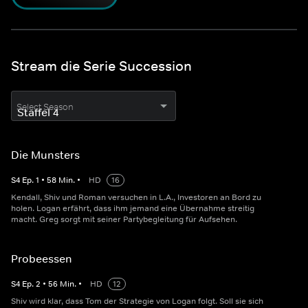
Stream die Serie Succession
Select Season
Die Munsters
S
4
Ep.
1
•
58
Min.
•
HD
16
Kendall, Shiv und Roman versuchen in L.A., Investoren an Bord zu
holen. Logan erfährt, dass ihm jemand eine Übernahme streitig
macht. Greg sorgt mit seiner Partybegleitung für Aufsehen.
Probeessen
S
4
Ep.
2
•
56
Min.
•
HD
12
Shiv wird klar, dass Tom der Strategie von Logan folgt. Soll sie sich