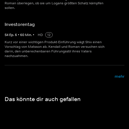
Roman überlegen, ob sie um Logans größten Schatz kämpfen
sollen.
Investorentag
S
4
Ep.
6
•
60
Min.
•
HD
12
Kurz vor einer wichtigen Produkt-Einführung wägt Shiv einen
Vorschlag von Matsson ab. Kendall und Roman versuchen sich
darin, den unberechenbaren Führungsstil ihres Vaters
nachzuahmen.
mehr
Das könnte dir auch gefallen