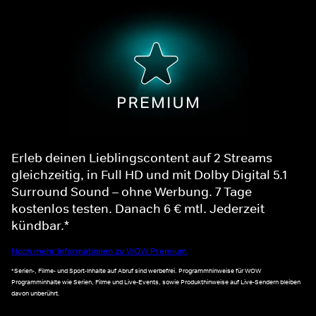
Erleb deinen Lieblingscontent auf 2 Streams
gleichzeitig, in Full HD und mit Dolby Digital 5.1
Surround Sound – ohne Werbung. 7 Tage
kostenlos testen. Danach 6 € mtl. Jederzeit
kündbar.*
Noch mehr Informationen zu WOW Premium
*Serien-, Filme- und Sport-Inhalte auf Abruf sind werbefrei. Programmhinweise für WOW
Programminhalte wie Serien, Filme und Live-Events, sowie Produkthinweise auf Live-Sendern bleiben
davon unberührt.