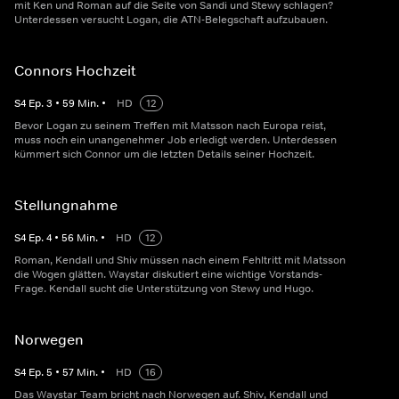
mit Ken und Roman auf die Seite von Sandi und Stewy schlagen?
Unterdessen versucht Logan, die ATN-Belegschaft aufzubauen.
Connors Hochzeit
S
4
Ep.
3
•
59
Min.
•
HD
12
Bevor Logan zu seinem Treffen mit Matsson nach Europa reist,
muss noch ein unangenehmer Job erledigt werden. Unterdessen
kümmert sich Connor um die letzten Details seiner Hochzeit.
Stellungnahme
S
4
Ep.
4
•
56
Min.
•
HD
12
Roman, Kendall und Shiv müssen nach einem Fehltritt mit Matsson
die Wogen glätten. Waystar diskutiert eine wichtige Vorstands-
Frage. Kendall sucht die Unterstützung von Stewy und Hugo.
Norwegen
S
4
Ep.
5
•
57
Min.
•
HD
16
Das Waystar Team bricht nach Norwegen auf. Shiv, Kendall und