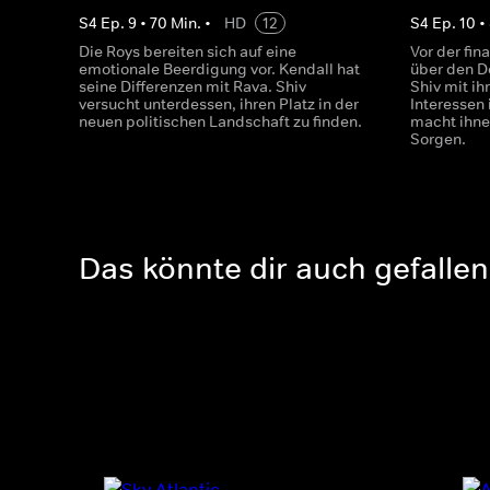
S
4
Ep.
9
•
70
Min.
•
HD
12
S
4
Ep.
10
•
Die Roys bereiten sich auf eine
Vor der fi
emotionale Beerdigung vor. Kendall hat
über den D
seine Differenzen mit Rava. Shiv
Shiv mit i
versucht unterdessen, ihren Platz in der
Interessen 
neuen politischen Landschaft zu finden.
macht ihn
Sorgen.
Das könnte dir auch gefallen