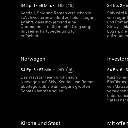
S
4
Ep.
1
•
58
Min.
•
HD
16
S
4
Ep.
2
•
Kendall, Shiv und Roman versuchen in
Shiv wird k
L.A., Investoren an Bord zu holen. Logan
von Logan f
erfährt, dass ihm jemand eine
und Roman 
Übernahme streitig macht. Greg sorgt
Stewy schl
mit seiner Partybegleitung für
Logan, die
Aufsehen.
aufzubaue
Norwegen
Investor
S
4
Ep.
5
•
57
Min.
•
HD
16
S
4
Ep.
6
•
Das Waystar Team bricht nach
Kurz vor ei
Norwegen auf. Shiv, Kendall und Roman
Einführung
überlegen, ob sie um Logans größten
von Matsso
Schatz kämpfen sollen.
versuchen 
unberechen
Vaters na
Kirche und Staat
Mit off