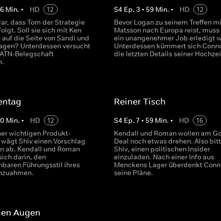
56
Min.
•
HD
12
S
4
Ep.
3
•
59
Min.
•
HD
12
lar, dass Tom der Strategie
Bevor Logan zu seinem Treffen mi
olgt. Soll sie sich mit Ken
Matsson nach Europa reist, muss
auf die Seite von Sandi und
ein unangenehmer Job erledigt 
agen? Unterdessen versucht
Unterdessen kümmert sich Conn
 ATN-Belegschaft
die letzten Details seiner Hochzei
n.
entag
Reiner Tisch
60
Min.
•
HD
12
S
4
Ep.
7
•
59
Min.
•
HD
16
ner wichtigen Produkt-
Kendall und Roman wollen am G
 wägt Shiv einen Vorschlag
Deal noch etwas drehen. Also bitt
n ab. Kendall und Roman
Shiv, einen politischen Insider
sich darin, den
einzuladen. Nach einer Info aus
baren Führungsstil ihres
Menckens Lager überdenkt Conn
chzuahmen.
seine Pläne.
enen Augen