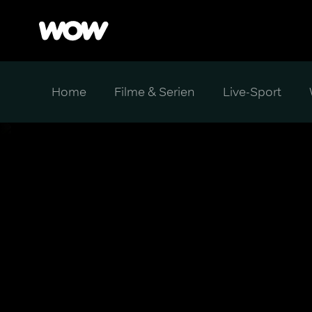
Home
Filme & Serien
Live-Sport