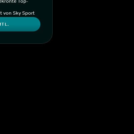
ekrönte Top-
t von Sky Sport
MTL.