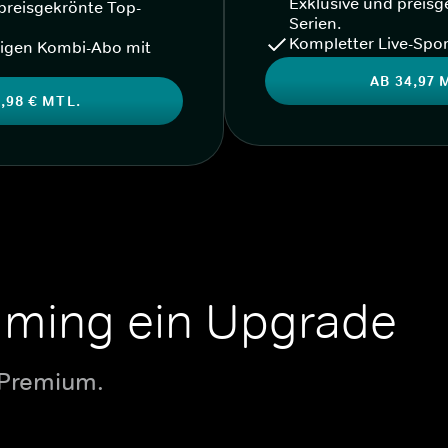
Exklusive und preisg
preisgekrönte Top-
Serien.
Kompletter Live-Spor
igen Kombi-Abo mit
AB 34,97 
,98 € MTL.
aming ein Upgrade
 Premium.