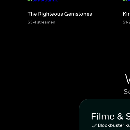
The Righteous Gemstones
Ki
S3-4 streamen
S1-
S
Filme & 
Blockbuster k