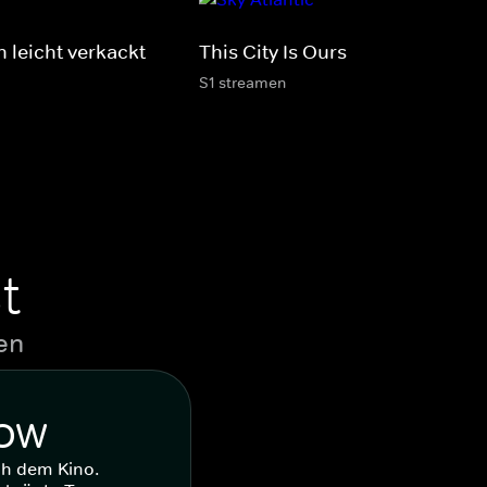
n leicht verkackt
This City Is Ours
S1 streamen
t
en
WOW
ch dem Kino.