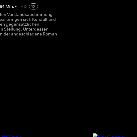
84
Min.
•
HD
12
nalen Vorstandsabstimmung
eal bringen sich Kendall und
hren gegensätzlichen
in Stellung. Unterdessen
en der angeschlagene Roman