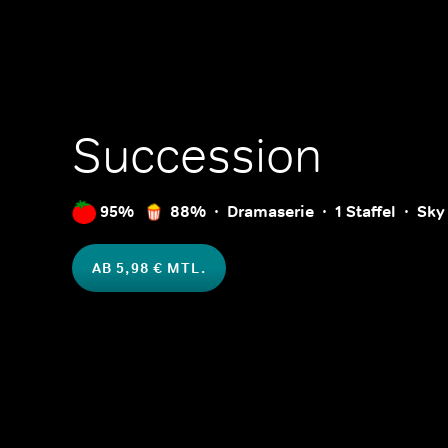
Succession
95%
88%
Dramaserie
1 Staffel
Sky 
AB 5,98 € MTL.