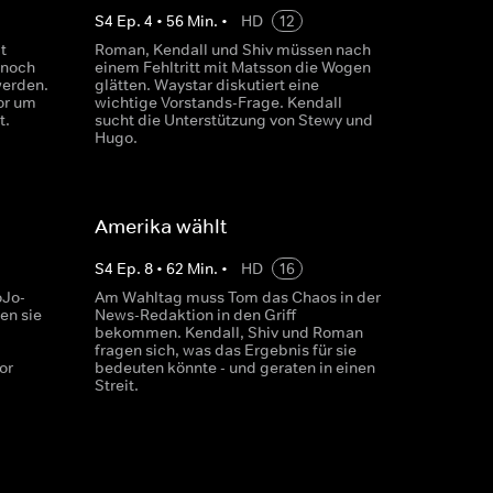
S
4
Ep.
4
•
56
Min.
•
HD
12
t
Roman, Kendall und Shiv müssen nach
 noch
einem Fehltritt mit Matsson die Wogen
werden.
glätten. Waystar diskutiert eine
or um
wichtige Vorstands-Frage. Kendall
t.
sucht die Unterstützung von Stewy und
Hugo.
Amerika wählt
S
4
Ep.
8
•
62
Min.
•
HD
16
oJo-
Am Wahltag muss Tom das Chaos in der
en sie
News-Redaktion in den Griff
bekommen. Kendall, Shiv und Roman
fragen sich, was das Ergebnis für sie
or
bedeuten könnte - und geraten in einen
Streit.