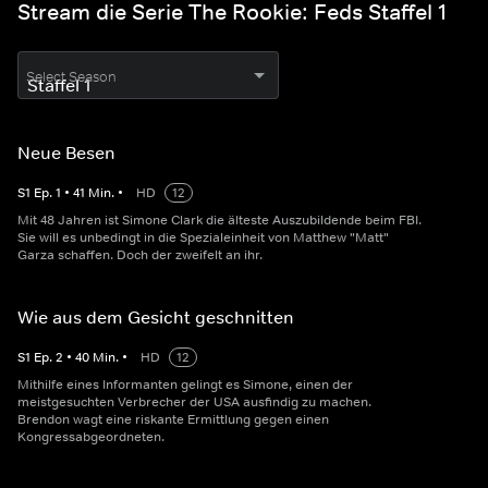
Stream die Serie The Rookie: Feds Staffel 1
Select Season
Neue Besen
S
1
Ep.
1
•
41
Min.
•
HD
12
Mit 48 Jahren ist Simone Clark die älteste Auszubildende beim FBI.
Sie will es unbedingt in die Spezialeinheit von Matthew "Matt"
Garza schaffen. Doch der zweifelt an ihr.
Wie aus dem Gesicht geschnitten
S
1
Ep.
2
•
40
Min.
•
HD
12
Mithilfe eines Informanten gelingt es Simone, einen der
meistgesuchten Verbrecher der USA ausfindig zu machen.
Brendon wagt eine riskante Ermittlung gegen einen
Kongressabgeordneten.