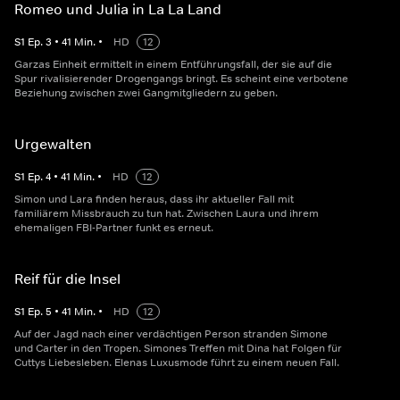
Romeo und Julia in La La Land
S
1
Ep.
3
•
41
Min.
•
HD
12
Garzas Einheit ermittelt in einem Entführungsfall, der sie auf die
Spur rivalisierender Drogengangs bringt. Es scheint eine verbotene
Beziehung zwischen zwei Gangmitgliedern zu geben.
Urgewalten
S
1
Ep.
4
•
41
Min.
•
HD
12
Simon und Lara finden heraus, dass ihr aktueller Fall mit
familiärem Missbrauch zu tun hat. Zwischen Laura und ihrem
ehemaligen FBI-Partner funkt es erneut.
Reif für die Insel
S
1
Ep.
5
•
41
Min.
•
HD
12
Auf der Jagd nach einer verdächtigen Person stranden Simone
und Carter in den Tropen. Simones Treffen mit Dina hat Folgen für
Cuttys Liebesleben. Elenas Luxusmode führt zu einem neuen Fall.