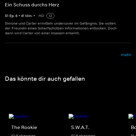
Ein Schuss durchs Herz
S
1
Ep.
6
•
41
Min.
•
HD
12
Simone und Carter ermitteln undercover im Gefängnis. Sie wollen
der Freundin eines Scharfschützen Informationen entlocken. Doch
dann wird Carter von einer Insassin erkannt.
mehr
Das könnte dir auch gefallen
The Rookie
S.W.A.T.
Bo
S1-8 streamen
S1-8 streamen
S1