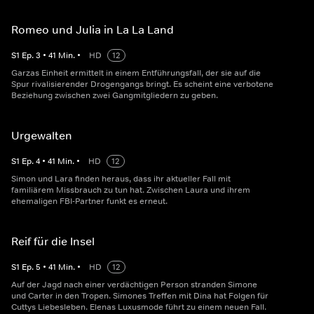
Romeo und Julia in La La Land
S
1
Ep.
3
•
41
Min.
•
HD
12
Garzas Einheit ermittelt in einem Entführungsfall, der sie auf die
Spur rivalisierender Drogengangs bringt. Es scheint eine verbotene
Beziehung zwischen zwei Gangmitgliedern zu geben.
Urgewalten
S
1
Ep.
4
•
41
Min.
•
HD
12
Simon und Lara finden heraus, dass ihr aktueller Fall mit
familiärem Missbrauch zu tun hat. Zwischen Laura und ihrem
ehemaligen FBI-Partner funkt es erneut.
Reif für die Insel
S
1
Ep.
5
•
41
Min.
•
HD
12
Auf der Jagd nach einer verdächtigen Person stranden Simone
und Carter in den Tropen. Simones Treffen mit Dina hat Folgen für
Cuttys Liebesleben. Elenas Luxusmode führt zu einem neuen Fall.