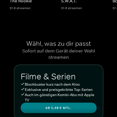
The Rookie
S.W.A.T.
Bo
S1-8 streamen
S1-8 streamen
S1
Wähl, was zu dir passt
Sofort auf dem Gerät deiner Wahl
streamen
Filme & Serien
Blockbuster kurz nach dem Kino
Exklusive und preisgekrönte Top-Serien
Auch im günstigen Kombi-Abo mit Apple
TV
AB 5,98 € MTL.