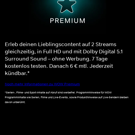
Erleb deinen Lieblingscontent auf 2 Streams
gleichzeitig, in Full HD und mit Dolby Digital 5.1
Surround Sound – ohne Werbung. 7 Tage
kostenlos testen. Danach 6 € mtl. Jederzeit
kündbar.*
Noch mehr Informationen zu WOW Premium
*Serien-, Filme- und Sport-Inhalte auf Abruf sind werbefrei. Programmhinweise für WOW
Programminhalte wie Serien, Filme und Live-Events, sowie Produkthinweise auf Live-Sendern bleiben
davon unberührt.