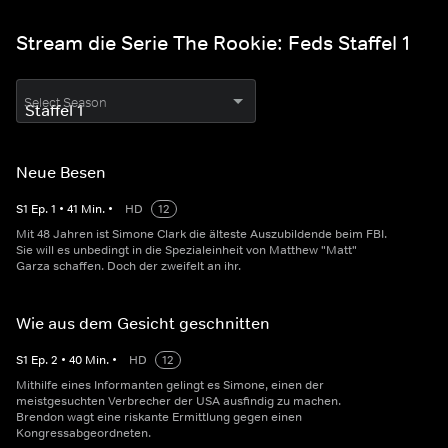
Stream die Serie The Rookie: Feds Staffel 1
Select Season
Neue Besen
S
1
Ep.
1
•
41
Min.
•
HD
12
Mit 48 Jahren ist Simone Clark die älteste Auszubildende beim FBI.
Sie will es unbedingt in die Spezialeinheit von Matthew "Matt"
Garza schaffen. Doch der zweifelt an ihr.
Wie aus dem Gesicht geschnitten
S
1
Ep.
2
•
40
Min.
•
HD
12
Mithilfe eines Informanten gelingt es Simone, einen der
meistgesuchten Verbrecher der USA ausfindig zu machen.
Brendon wagt eine riskante Ermittlung gegen einen
Kongressabgeordneten.