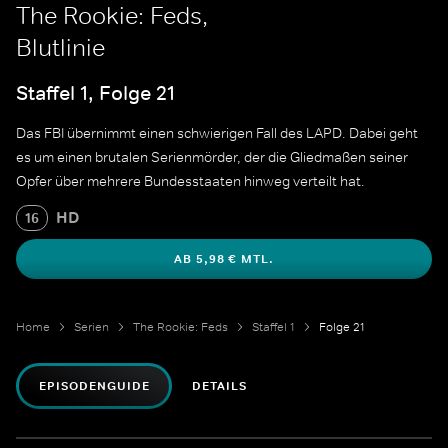
The Rookie: Feds,
Blutlinie
Staffel 1, Folge 21
Das FBI übernimmt einen schwierigen Fall des LAPD. Dabei geht
es um einen brutalen Serienmörder, der die Gliedmaßen seiner
Opfer über mehrere Bundesstaaten hinweg verteilt hat.
HD
16
AB 5,98 € MTL.
Home
Serien
The Rookie: Feds
Staffel 1
Folge 21
EPISODENGUIDE
DETAILS