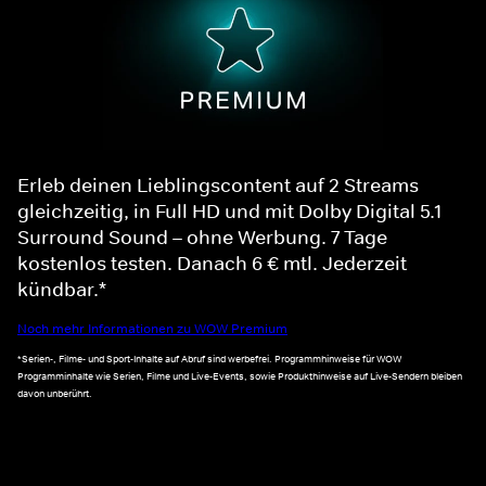
Erleb deinen Lieblingscontent auf 2 Streams
gleichzeitig, in Full HD und mit Dolby Digital 5.1
Surround Sound – ohne Werbung. 7 Tage
kostenlos testen. Danach 6 € mtl. Jederzeit
kündbar.*
Noch mehr Informationen zu WOW Premium
*Serien-, Filme- und Sport-Inhalte auf Abruf sind werbefrei. Programmhinweise für WOW
Programminhalte wie Serien, Filme und Live-Events, sowie Produkthinweise auf Live-Sendern bleiben
davon unberührt.