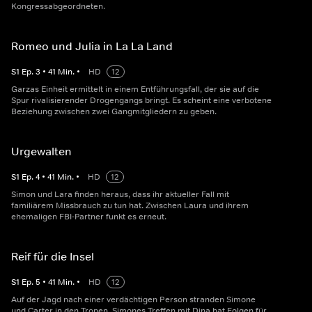
Kongressabgeordneten.
Romeo und Julia in La La Land
S
1
Ep.
3
•
41
Min.
•
HD
12
Garzas Einheit ermittelt in einem Entführungsfall, der sie auf die
Spur rivalisierender Drogengangs bringt. Es scheint eine verbotene
Beziehung zwischen zwei Gangmitgliedern zu geben.
Urgewalten
S
1
Ep.
4
•
41
Min.
•
HD
12
Simon und Lara finden heraus, dass ihr aktueller Fall mit
familiärem Missbrauch zu tun hat. Zwischen Laura und ihrem
ehemaligen FBI-Partner funkt es erneut.
Reif für die Insel
S
1
Ep.
5
•
41
Min.
•
HD
12
Auf der Jagd nach einer verdächtigen Person stranden Simone
und Carter in den Tropen. Simones Treffen mit Dina hat Folgen für