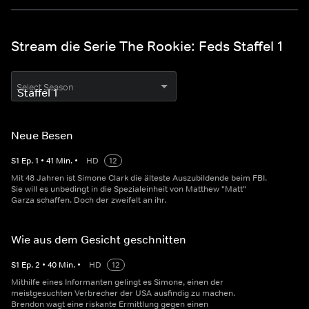
Stream die Serie The Rookie: Feds Staffel 1
Select Season
Neue Besen
S
1
Ep.
1
•
41
Min.
•
HD
12
Mit 48 Jahren ist Simone Clark die älteste Auszubildende beim FBI.
Sie will es unbedingt in die Spezialeinheit von Matthew "Matt"
Garza schaffen. Doch der zweifelt an ihr.
Wie aus dem Gesicht geschnitten
S
1
Ep.
2
•
40
Min.
•
HD
12
Mithilfe eines Informanten gelingt es Simone, einen der
meistgesuchten Verbrecher der USA ausfindig zu machen.
Brendon wagt eine riskante Ermittlung gegen einen