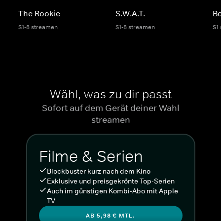
The Rookie
S.W.A.T.
Bo
S1-8 streamen
S1-8 streamen
S1
Wähl, was zu dir passt
Sofort auf dem Gerät deiner Wahl
streamen
Filme & Serien
Blockbuster kurz nach dem Kino
Exklusive und preisgekrönte Top-Serien
Auch im günstigen Kombi-Abo mit Apple
TV
AB 5,98 € MTL.