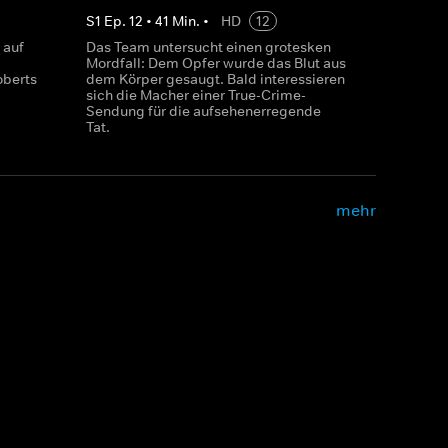
S
1
Ep.
12
•
41
Min.
•
HD
12
 auf
Das Team untersucht einen grotesken
Mordfall: Dem Opfer wurde das Blut aus
berts
dem Körper gesaugt. Bald interessieren
sich die Macher einer True-Crime-
Sendung für die aufsehenerregende
Tat.
mehr