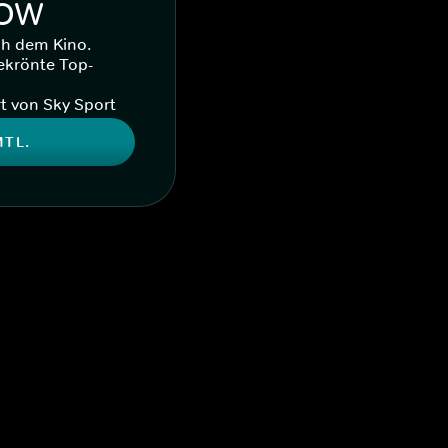
WOW
ch dem Kino.
ekrönte Top-
t von Sky Sport
MTL.