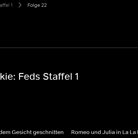
affel 1
Folge 22
ie: Feds Staffel 1
dem Gesicht geschnitten
Romeo und Julia in La La