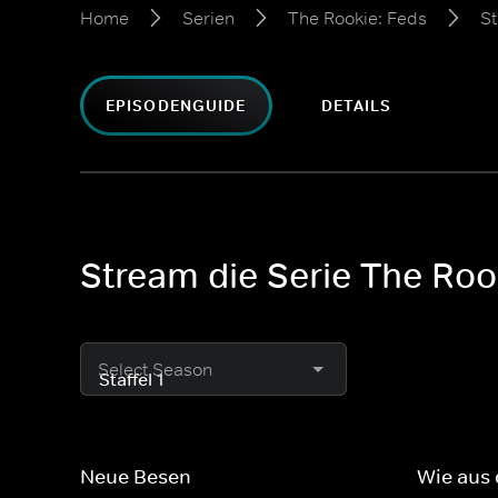
Home
Serien
The Rookie: Feds
St
EPISODENGUIDE
DETAILS
Stream die Serie The Rook
Select Season
Neue Besen
Wie aus 