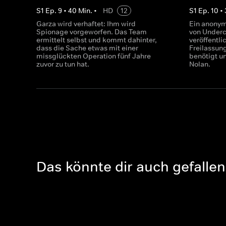
S
1
Ep.
9
•
40
Min.
•
HD
12
S
1
Ep.
10
•
Garza wird verhaftet: Ihm wird
Ein anonym
Spionage vorgeworfen. Das Team
von Underc
ermittelt selbst und kommt dahinter,
veröffentli
dass die Sache etwas mit einer
Freilassun
missglückten Operation fünf Jahre
benötigt u
zuvor zu tun hat.
Nolan.
Das könnte dir auch gefallen