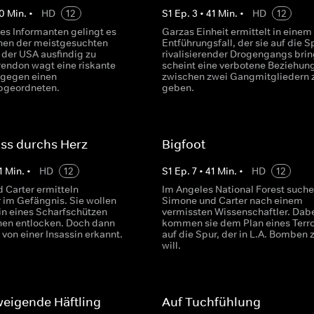
0
Min.
•
HD
12
S
1
Ep.
3
•
41
Min.
•
HD
12
nes Informanten gelingt es
Garzas Einheit ermittelt in einem
nen der meistgesuchten
Entführungsfall, der sie auf die S
 der USA ausfindig zu
rivalisierender Drogengangs brin
endon wagt eine riskante
scheint eine verbotene Beziehun
 gegen einen
zwischen zwei Gangmitgliedern 
bgeordneten.
geben.
ss durchs Herz
Bigfoot
1
Min.
•
HD
12
S
1
Ep.
7
•
41
Min.
•
HD
12
 Carter ermitteln
Im Angeles National Forest such
 im Gefängnis. Sie wollen
Simone und Carter nach einem
in eines Scharfschützen
vermissten Wissenschaftler. Dab
nen entlocken. Doch dann
kommen sie dem Plan eines Terro
 von einer Insassin erkannt.
auf die Spur, der in L.A. Bomben
will.
eigende Häftling
Auf Tuchfühlung