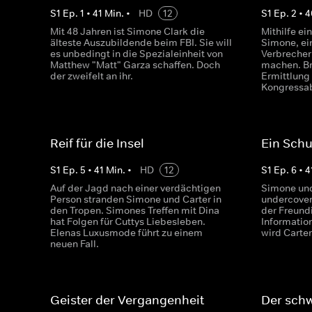
S
1
Ep.
1
•
41
Min.
•
HD
12
S
1
Ep.
2
•
4
Mit 48 Jahren ist Simone Clark die
Mithilfe ei
älteste Auszubildende beim FBI. Sie will
Simone, ei
es unbedingt in die Spezialeinheit von
Verbrecher
Matthew "Matt" Garza schaffen. Doch
machen. Br
der zweifelt an ihr.
Ermittlung
Kongressa
Reif für die Insel
Ein Schu
S
1
Ep.
5
•
41
Min.
•
HD
12
S
1
Ep.
6
•
4
Auf der Jagd nach einer verdächtigen
Simone und
Person stranden Simone und Carter in
undercover
den Tropen. Simones Treffen mit Dina
der Freund
hat Folgen für Cuttys Liebesleben.
Informatio
Elenas Luxusmode führt zu einem
wird Carter
neuen Fall.
Geister der Vergangenheit
Der schw