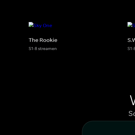
The Rookie
S.
S1-8 streamen
S1-
S