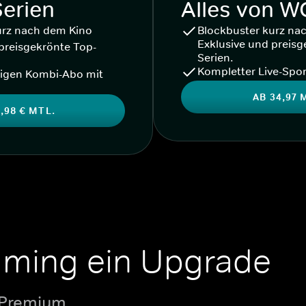
Serien
Alles von 
urz nach dem Kino
Blockbuster kurz na
Exklusive und preisg
preisgekrönte Top-
Serien.
Kompletter Live-Spor
igen Kombi-Abo mit
AB 34,97 
,98 € MTL.
aming ein Upgrade
 Premium.