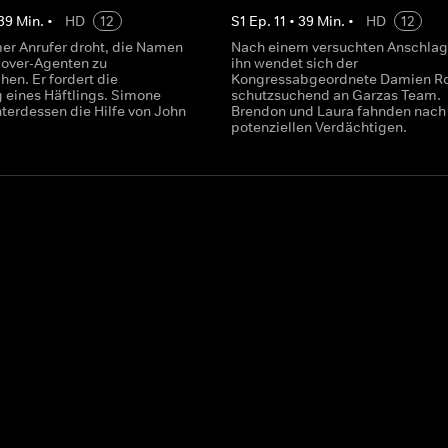
39
Min.
•
HD
12
S
1
Ep.
11
•
39
Min.
•
HD
12
er Anrufer droht, die Namen
Nach einem versuchten Anschlag
over-Agenten zu
ihn wendet sich der
chen. Er fordert die
Kongressabgeordnete Damien Ro
g eines Häftlings. Simone
schutzsuchend an Garzas Team.
nterdessen die Hilfe von John
Brendon und Laura fahnden nach
potenziellen Verdächtigen.