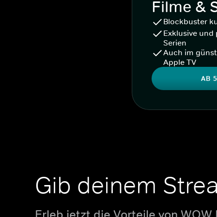
Filme & 
Blockbuster k
Exklusive und 
Serien
Auch im günst
Apple TV
AB 5
Gib deinem Stre
Erleb jetzt die Vorteile von WOW