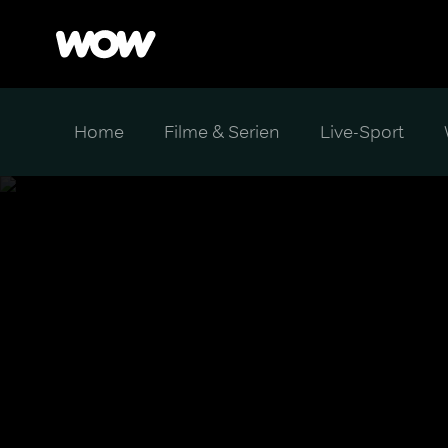
Home
Filme & Serien
Live-Sport