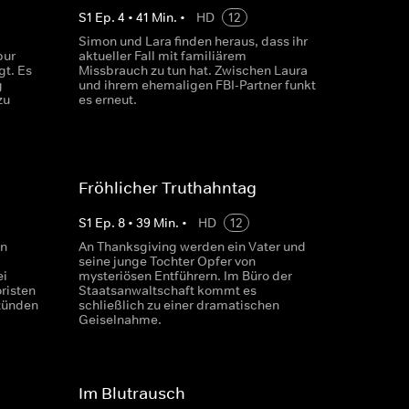
S
1
Ep.
4
•
41
Min.
•
HD
12
Simon und Lara finden heraus, dass ihr
pur
aktueller Fall mit familiärem
gt. Es
Missbrauch zu tun hat. Zwischen Laura
g
und ihrem ehemaligen FBI-Partner funkt
zu
es erneut.
Fröhlicher Truthahntag
S
1
Ep.
8
•
39
Min.
•
HD
12
en
An Thanksgiving werden ein Vater und
seine junge Tochter Opfer von
ei
mysteriösen Entführern. Im Büro der
risten
Staatsanwaltschaft kommt es
 zünden
schließlich zu einer dramatischen
Geiselnahme.
Im Blutrausch