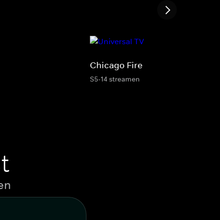
Chicago Fire
S5-14 streamen
t
en