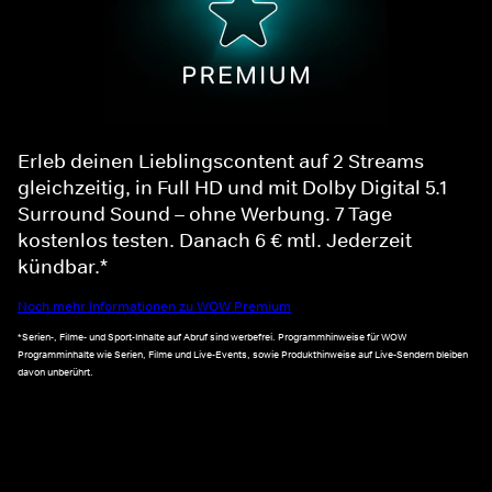
Erleb deinen Lieblingscontent auf 2 Streams
gleichzeitig, in Full HD und mit Dolby Digital 5.1
Surround Sound – ohne Werbung. 7 Tage
kostenlos testen. Danach 6 € mtl. Jederzeit
kündbar.*
Noch mehr Informationen zu WOW Premium
*Serien-, Filme- und Sport-Inhalte auf Abruf sind werbefrei. Programmhinweise für WOW
Programminhalte wie Serien, Filme und Live-Events, sowie Produkthinweise auf Live-Sendern bleiben
davon unberührt.