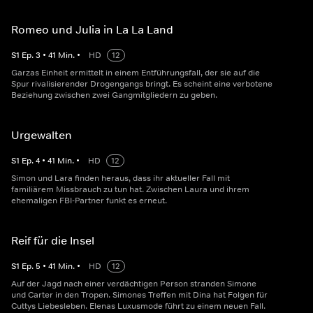
Romeo und Julia in La La Land
S
1
Ep.
3
•
41
Min.
•
HD
12
Garzas Einheit ermittelt in einem Entführungsfall, der sie auf die
Spur rivalisierender Drogengangs bringt. Es scheint eine verbotene
Beziehung zwischen zwei Gangmitgliedern zu geben.
Urgewalten
S
1
Ep.
4
•
41
Min.
•
HD
12
Simon und Lara finden heraus, dass ihr aktueller Fall mit
familiärem Missbrauch zu tun hat. Zwischen Laura und ihrem
ehemaligen FBI-Partner funkt es erneut.
Reif für die Insel
S
1
Ep.
5
•
41
Min.
•
HD
12
Auf der Jagd nach einer verdächtigen Person stranden Simone
und Carter in den Tropen. Simones Treffen mit Dina hat Folgen für
Cuttys Liebesleben. Elenas Luxusmode führt zu einem neuen Fall.