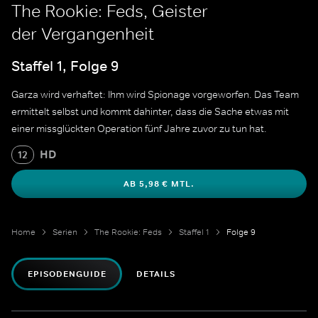
The Rookie: Feds, Geister
der Vergangenheit
Staffel 1, Folge 9
Garza wird verhaftet: Ihm wird Spionage vorgeworfen. Das Team
ermittelt selbst und kommt dahinter, dass die Sache etwas mit
einer missglückten Operation fünf Jahre zuvor zu tun hat.
HD
12
AB 5,98 € MTL.
Home
Serien
The Rookie: Feds
Staffel 1
Folge 9
EPISODENGUIDE
DETAILS