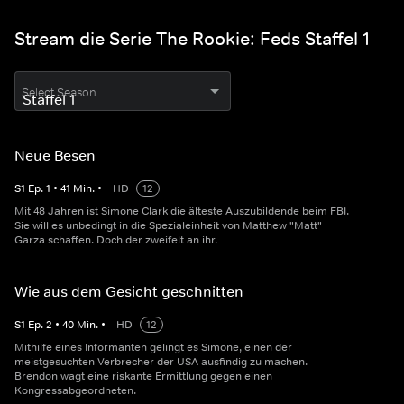
Stream die Serie The Rookie: Feds Staffel 1
Select Season
Neue Besen
S
1
Ep.
1
•
41
Min.
•
HD
12
Mit 48 Jahren ist Simone Clark die älteste Auszubildende beim FBI.
Sie will es unbedingt in die Spezialeinheit von Matthew "Matt"
Garza schaffen. Doch der zweifelt an ihr.
Wie aus dem Gesicht geschnitten
S
1
Ep.
2
•
40
Min.
•
HD
12
Mithilfe eines Informanten gelingt es Simone, einen der
meistgesuchten Verbrecher der USA ausfindig zu machen.
Brendon wagt eine riskante Ermittlung gegen einen
Kongressabgeordneten.