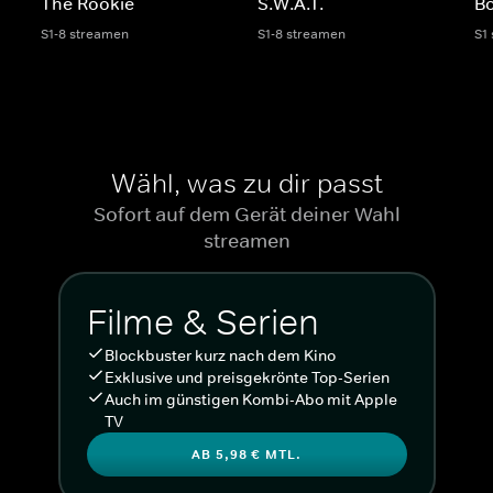
The Rookie
S.W.A.T.
Bo
S1-8 streamen
S1-8 streamen
S1
Wähl, was zu dir passt
Sofort auf dem Gerät deiner Wahl
streamen
Filme & Serien
Blockbuster kurz nach dem Kino
Exklusive und preisgekrönte Top-Serien
Auch im günstigen Kombi-Abo mit Apple
TV
AB 5,98 € MTL.