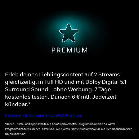
Erleb deinen Lieblingscontent auf 2 Streams
gleichzeitig, in Full HD und mit Dolby Digital 5.1
Surround Sound – ohne Werbung. 7 Tage
kostenlos testen. Danach 6 € mtl. Jederzeit
kündbar.*
Noch mehr Informationen zu WOW Premium
*Serien-, Filme- und Sport-Inhalte auf Abruf sind werbefrei. Programmhinweise für WOW
Programminhalte wie Serien, Filme und Live-Events, sowie Produkthinweise auf Live-Sendern bleiben
davon unberührt.