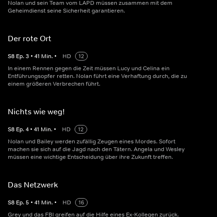
Nolan und sein Team vom LAPD müssen zusammen mit dem
Geheimdienst seine Sicherheit garantieren.
Der rote Ort
S
8
Ep.
3
•
41
Min.
•
HD
12
In einem Rennen gegen die Zeit müssen Lucy und Celina ein
Entführungsopfer retten. Nolan führt eine Verhaftung durch, die zu
einem größeren Verbrechen führt.
Nichts wie weg!
S
8
Ep.
4
•
41
Min.
•
HD
12
Nolan und Bailey werden zufällig Zeugen eines Mordes. Sofort
machen sie sich auf die Jagd nach den Tätern. Angela und Wesley
müssen eine wichtige Entscheidung über ihre Zukunft treffen.
Das Netzwerk
S
8
Ep.
5
•
41
Min.
•
HD
16
Grey und das FBI greifen auf die Hilfe eines Ex-Kollegen zurück.