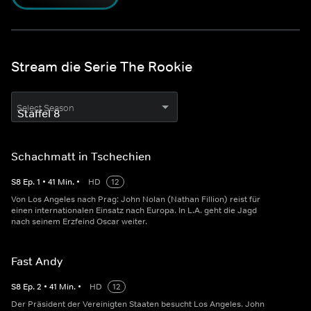
Stream die Serie The Rookie
Select Season
Schachmatt in Tschechien
S
8
Ep.
1
•
41
Min.
•
HD
12
Von Los Angeles nach Prag: John Nolan (Nathan Fillion) reist für
einen internationalen Einsatz nach Europa. In L.A. geht die Jagd
nach seinem Erzfeind Oscar weiter.
Fast Andy
S
8
Ep.
2
•
41
Min.
•
HD
12
Der Präsident der Vereinigten Staaten besucht Los Angeles. John