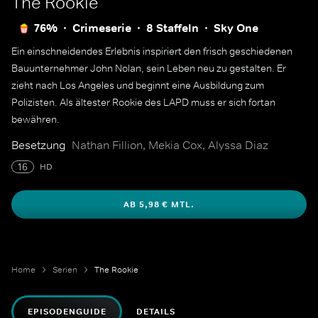
The Rookie
76%
Crimeserie
8 Staffeln
Sky One
Ein einschneidendes Erlebnis inspiriert den frisch geschiedenen
Bauunternehmer John Nolan, sein Leben neu zu gestalten. Er
zieht nach Los Angeles und beginnt eine Ausbildung zum
Polizisten. Als ältester Rookie des LAPD muss er sich fortan
bewähren.
Besetzung
Nathan Fillion, Mekia Cox, Alyssa Diaz
16
HD
AB 5,98 € MTL.
Home
Serien
The Rookie
EPISODENGUIDE
DETAILS