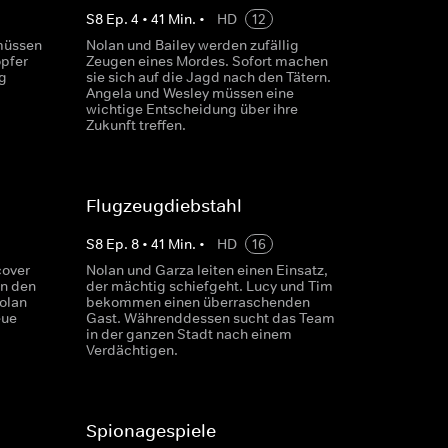
S
8
Ep.
4
•
41
Min.
•
HD
12
müssen
Nolan und Bailey werden zufällig
opfer
Zeugen eines Mordes. Sofort machen
ng
sie sich auf die Jagd nach den Tätern.
Angela und Wesley müssen eine
wichtige Entscheidung über ihre
Zukunft treffen.
Flugzeugdiebstahl
S
8
Ep.
8
•
41
Min.
•
HD
16
cover
Nolan und Garza leiten einen Einsatz,
en den
der mächtig schiefgeht. Lucy und Tim
olan
bekommen einen überraschenden
eue
Gast. Währenddessen sucht das Team
in der ganzen Stadt nach einem
Verdächtigen.
Spionagespiele