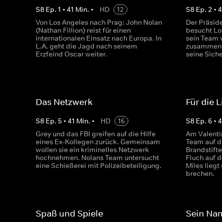
S
8
Ep.
1
•
41
Min.
•
HD
12
S
8
Ep.
2
•
4
Von Los Angeles nach Prag: John Nolan
Der Präsid
(Nathan Fillion) reist für einen
besucht Lo
internationalen Einsatz nach Europa. In
sein Team
L.A. geht die Jagd nach seinem
zusammen 
Erzfeind Oscar weiter.
seine Siche
Das Netzwerk
Für die 
S
8
Ep.
5
•
41
Min.
•
HD
16
S
8
Ep.
6
•
4
Grey und das FBI greifen auf die Hilfe
Am Valenti
eines Ex-Kollegen zurück. Gemeinsam
Team auf d
wollen sie ein kriminelles Netzwerk
Brandstifte
hochnehmen. Nolans Team untersucht
Fluch auf 
eine Schießerei mit Polizeibeteiligung.
Miles liegt
brechen.
Spaß und Spiele
Sein Nam