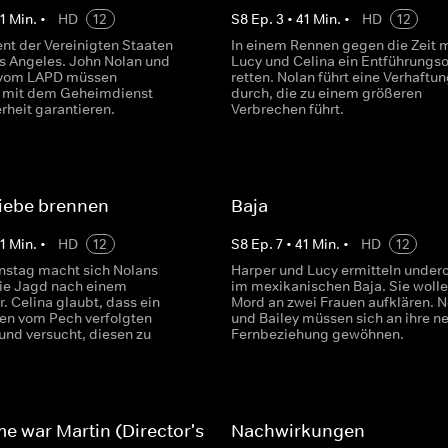
1
Min.
•
HD
12
S
8
Ep.
3
•
41
Min.
•
HD
12
ent der Vereinigten Staaten
In einem Rennen gegen die Zeit 
s Angeles. John Nolan und
Lucy und Celina ein Entführungs
 vom LAPD müssen
retten. Nolan führt eine Verhaftu
mit dem Geheimdienst
durch, die zu einem größeren
rheit garantieren.
Verbrechen führt.
Liebe brennen
Baja
1
Min.
•
HD
12
S
8
Ep.
7
•
41
Min.
•
HD
12
nstag macht sich Nolans
Harper und Lucy ermitteln under
ie Jagd nach einem
im mexikanischen Baja. Sie woll
r. Celina glaubt, dass ein
Mord an zwei Frauen aufklären. N
den vom Pech verfolgten
und Bailey müssen sich an ihre n
 und versucht, diesen zu
Fernbeziehung gewöhnen.
e war Martin (Director's
Nachwirkungen