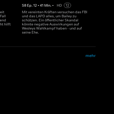
S
8
Ep.
12
•
41
Min.
•
HD
12
eit
Mit vereinten Kräften versuchen das FBI
Fall
und das LAPD alles, um Bailey zu
hend
schützen. Ein öffentlicher Skandal
t hilft
könnte negative Auswirkungen auf
Wesleys Wahlkampf haben - und auf
seine Ehe.
mehr