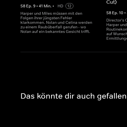
Cut)
S
8
Ep.
9
•
41
Min.
•
HD
12
S
8
Ep.
10
•
Harper und Miles müssen mit den
Folgen ihrer jüngsten Fehler
Director's 
klarkommen. Nolan und Celina werden
Harper und 
zu einem Raubüberfall gerufen - wo
Routinekont
Nolan auf ein bekanntes Gesicht trifft.
auf Wunsc
Ermittlung
Das könnte dir auch gefallen