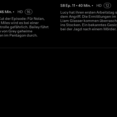
S
8
Ep.
11
•
40
Min.
•
HD
12
46
Min.
•
HD
16
Lucy hat ihren ersten Arbeitstag s
dem Angriff. Die Ermittlungen im 
Cut der Episode: Für Nolan,
Liam Glasser kommen überrasc
Miles wird es bei einer
ins Stocken. Ein bekanntes Gesich
rolle gefährlich. Bailey führt
bei der Jagd nach einem Mörder.
h von Grey geheime
en im Pentagon durch.