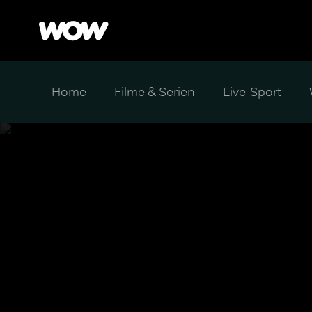
Home
Filme & Serien
Live-Sport