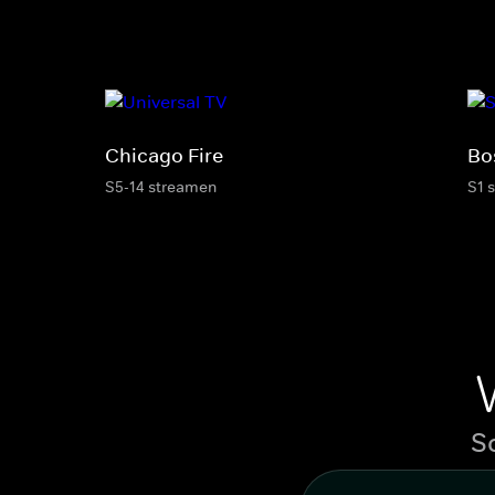
Chicago Fire
Bo
S5-14 streamen
S1 
S