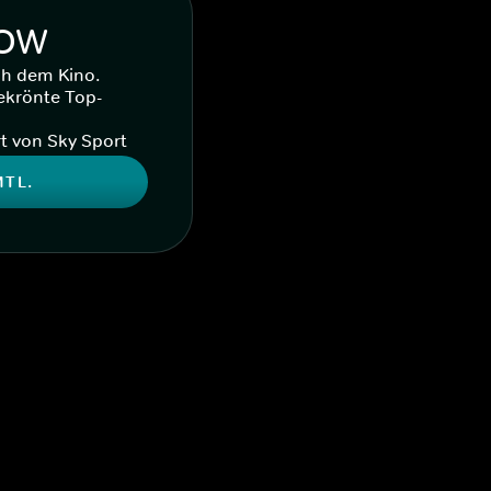
WOW
ch dem Kino.
ekrönte Top-
t von Sky Sport
MTL.