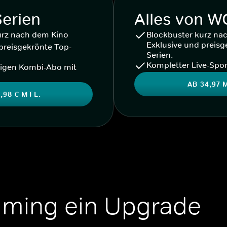
Serien
Alles von 
urz nach dem Kino
Blockbuster kurz na
Exklusive und preisg
preisgekrönte Top-
Serien.
Kompletter Live-Spor
igen Kombi-Abo mit
AB 34,97 
,98 € MTL.
aming ein Upgrade