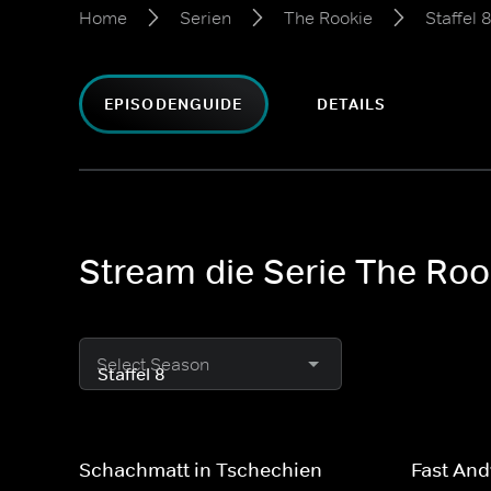
Home
Serien
The Rookie
Staffel 
EPISODENGUIDE
DETAILS
Stream die Serie The Rook
Select Season
Schachmatt in Tschechien
Fast And