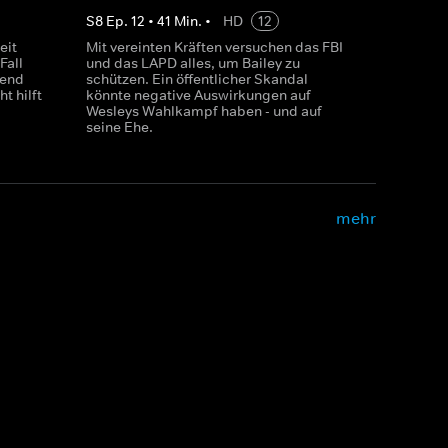
S
8
Ep.
12
•
41
Min.
•
HD
12
eit
Mit vereinten Kräften versuchen das FBI
Fall
und das LAPD alles, um Bailey zu
hend
schützen. Ein öffentlicher Skandal
t hilft
könnte negative Auswirkungen auf
Wesleys Wahlkampf haben - und auf
seine Ehe.
mehr