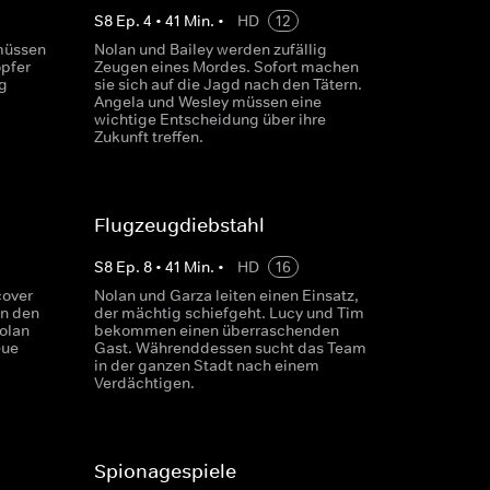
S
8
Ep.
4
•
41
Min.
•
HD
12
müssen
Nolan und Bailey werden zufällig
opfer
Zeugen eines Mordes. Sofort machen
ng
sie sich auf die Jagd nach den Tätern.
Angela und Wesley müssen eine
wichtige Entscheidung über ihre
Zukunft treffen.
Flugzeugdiebstahl
S
8
Ep.
8
•
41
Min.
•
HD
16
cover
Nolan und Garza leiten einen Einsatz,
en den
der mächtig schiefgeht. Lucy und Tim
olan
bekommen einen überraschenden
eue
Gast. Währenddessen sucht das Team
in der ganzen Stadt nach einem
Verdächtigen.
Spionagespiele