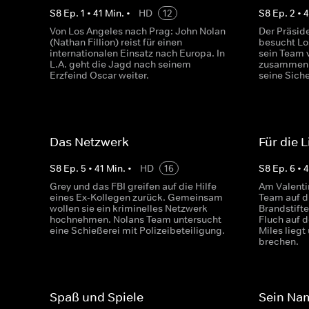
S
8
Ep.
1
•
41
Min.
•
HD
12
S
8
Ep.
2
•
4
Von Los Angeles nach Prag: John Nolan
Der Präsid
(Nathan Fillion) reist für einen
besucht Lo
internationalen Einsatz nach Europa. In
sein Team
L.A. geht die Jagd nach seinem
zusammen 
Erzfeind Oscar weiter.
seine Siche
Das Netzwerk
Für die 
S
8
Ep.
5
•
41
Min.
•
HD
16
S
8
Ep.
6
•
4
Grey und das FBI greifen auf die Hilfe
Am Valenti
eines Ex-Kollegen zurück. Gemeinsam
Team auf d
wollen sie ein kriminelles Netzwerk
Brandstifte
hochnehmen. Nolans Team untersucht
Fluch auf 
eine Schießerei mit Polizeibeteiligung.
Miles liegt
brechen.
Spaß und Spiele
Sein Nam