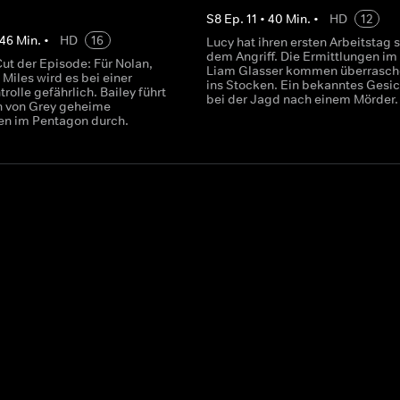
S
8
Ep.
11
•
40
Min.
•
HD
12
46
Min.
•
HD
16
Lucy hat ihren ersten Arbeitstag s
dem Angriff. Die Ermittlungen im 
Cut der Episode: Für Nolan,
Liam Glasser kommen überrasc
Miles wird es bei einer
ins Stocken. Ein bekanntes Gesich
rolle gefährlich. Bailey führt
bei der Jagd nach einem Mörder.
h von Grey geheime
en im Pentagon durch.