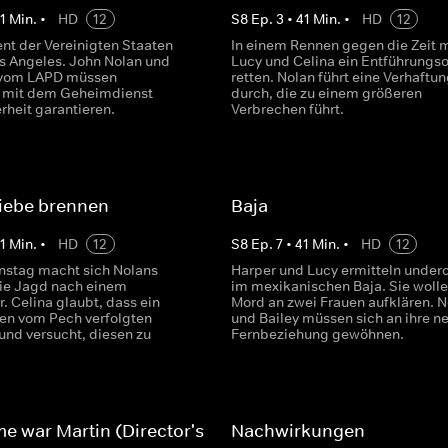
1
Min.
•
HD
12
S
8
Ep.
3
•
41
Min.
•
HD
12
ent der Vereinigten Staaten
In einem Rennen gegen die Zeit 
s Angeles. John Nolan und
Lucy und Celina ein Entführungs
 vom LAPD müssen
retten. Nolan führt eine Verhaftu
mit dem Geheimdienst
durch, die zu einem größeren
rheit garantieren.
Verbrechen führt.
Liebe brennen
Baja
1
Min.
•
HD
12
S
8
Ep.
7
•
41
Min.
•
HD
12
nstag macht sich Nolans
Harper und Lucy ermitteln under
ie Jagd nach einem
im mexikanischen Baja. Sie woll
r. Celina glaubt, dass ein
Mord an zwei Frauen aufklären. N
den vom Pech verfolgten
und Bailey müssen sich an ihre n
 und versucht, diesen zu
Fernbeziehung gewöhnen.
e war Martin (Director's
Nachwirkungen