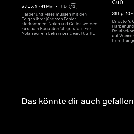
Cut)
S
8
Ep.
9
•
41
Min.
•
HD
12
S
8
Ep.
10
•
Harper und Miles müssen mit den
Folgen ihrer jüngsten Fehler
Director's 
klarkommen. Nolan und Celina werden
Harper und 
zu einem Raubüberfall gerufen - wo
Routinekont
Nolan auf ein bekanntes Gesicht trifft.
auf Wunsc
Ermittlung
Das könnte dir auch gefallen