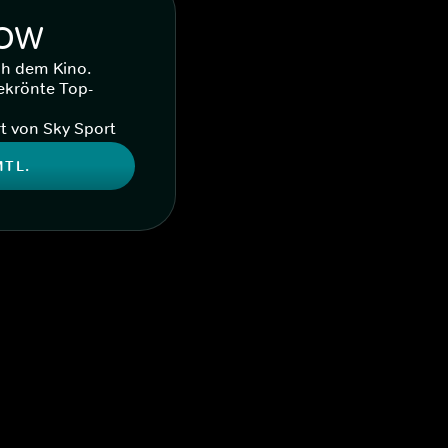
WOW
ch dem Kino.
ekrönte Top-
t von Sky Sport
MTL.