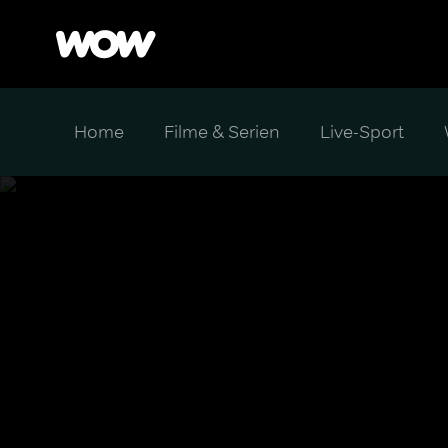
Home
Filme & Serien
Live-Sport