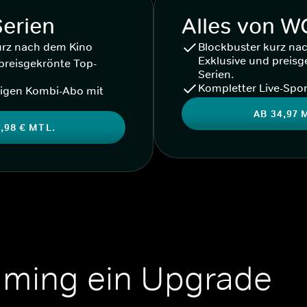
Serien
Alles von 
urz nach dem Kino
Blockbuster kurz na
Exklusive und preisg
preisgekrönte Top-
Serien.
Kompletter Live-Spor
igen Kombi-Abo mit
AB 34,97 
,98 € MTL.
aming ein Upgrade