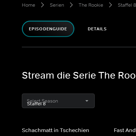
Home
Serien
The Rookie
Staffel 
EPISODENGUIDE
DETAILS
Stream die Serie The Rook
Select Season
Schachmatt in Tschechien
Fast And