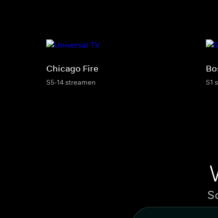
Chicago Fire
Bo
S5-14 streamen
S1 
S