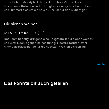
Jeffs Tochter Melody teilt die Tierliebe ihres Vaters. Als sie ein
heimatloses Kätzchen findet, bringt sie es umgehend in die Klinik
und kümmert sich um ein neues Zuhause für den Stubentiger.
Die sieben Welpen
S
7
Ep.
6
•
44
Min.
•
HD
12
Das Team benötigt dringend eine Pflegefamilie für sieben Welpen
und wird in den eigenen Reihen fündig: Hectors Tochter Dafni
nimmt die Rasselbande für die nächsten Wochen bei sich auf.
mehr
Das könnte dir auch gefallen