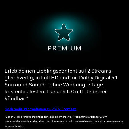
Erleb deinen Lieblingscontent auf 2 Streams
gleichzeitig, in Full HD und mit Dolby Digital 5.1
Surround Sound – ohne Werbung. 7 Tage
kostenlos testen. Danach 6 € mtl. Jederzeit
kündbar.*
Noch mehr Informationen zu WOW Premium
*Serien-, Filme- und Sport-Inhalte auf Abruf sind werbefrei. Programmhinweise für WOW
Programminhalte wie Serien, Filme und Live-Events, sowie Produkthinweise auf Live-Sendern bleiben
davon unberührt.