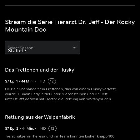
Stream die Serie Tierarzt Dr. Jeff - Der Rocky
Mountain Doc
Select Season
Das Frettchen und der Husky
S
7
Ep.
1
•
44
Min.
•
HD
12
Dr. Baier behandelt ein Frettchen, das von einem Husky verletzt
wurde. Hündin Lady leidet unter Nierensteinen und Dr. Jeff
unterstützt derweil mit Hector die Rettung von Wolfshybriden.
Rettung aus der Welpenfabrik
S
7
Ep.
2
•
44
Min.
•
HD
12
Tierschützerin Theresa und ihr Team konnten bisher knapp 100