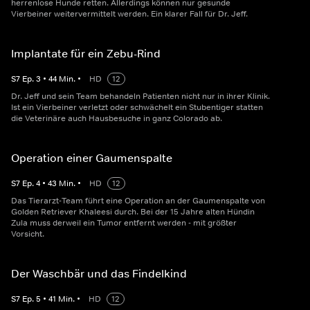
herrenlose Hunde retten. Allerdings können nur gesunde
Vierbeiner weitervermittelt werden. Ein klarer Fall für Dr. Jeff.
Implantate für ein Zebu-Rind
S
7
Ep.
3
•
44
Min.
•
HD
12
Dr. Jeff und sein Team behandeln Patienten nicht nur in ihrer Klinik.
Ist ein Vierbeiner verletzt oder schwächelt ein Stubentiger statten
die Veterinäre auch Hausbesuche in ganz Colorado ab.
Operation einer Gaumenspalte
S
7
Ep.
4
•
43
Min.
•
HD
12
Das Tierarzt-Team führt eine Operation an der Gaumenspalte von
Golden Retriever Khaleesi durch. Bei der 15 Jahre alten Hündin
Zula muss derweil ein Tumor entfernt werden - mit größter
Vorsicht.
Der Waschbär und das Findelkind
S
7
Ep.
5
•
41
Min.
•
HD
12