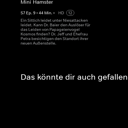
Mini-Hamster
S
7
Ep.
9
•
44
Min.
•
HD
12
Ein Sittich leidet unter Niesattacken
leidet. Kann Dr. Baier den Auslöser für
das Leiden von Papageienvogel
Kosmos finden? Dr. Jeff und Ehefrau
Petra besichtigen den Standort ihrer
neuen Außenstelle.
Das könnte dir auch gefallen