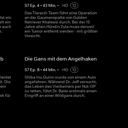
S
7
Ep.
4
•
43
Min.
•
HD
12
Das Tierarzt-Team führt eine Operation
Ist ein
an der Gaumenspalte von Golden
lt ein
Retriever Khaleesi durch. Bei der 15
e auch
Jahre alten Hündin Zula muss derweil
b.
ein Tumor entfernt werden - mit größter
Vorsicht.
lb
Die Gans mit dem Angelhaken
S
7
Ep.
8
•
44
Min.
•
HD
12
 leidet
Shiba Inu Quinn wurde von einem Auto
t. Die
angefahren. Während Dr. Jeff versucht,
kein
das Leben des Vierbeiners per Not-OP
zu retten, führt Dr. Baier erstmals einen
ik für
Eingriff an einer Wildgans durch.