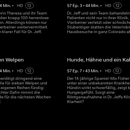
4
Min.
•
HD
12
S
7
Ep.
3
•
44
Min.
•
HD
12
erin Theresa und ihr Team
Dr. Jeff und sein Team behandeln
sher knapp 100 herrenlose
Patienten nicht nur in ihrer Klinik. 
en. Allerdings können nur
Vierbeiner verletzt oder schwäche
erbeiner weitervermittelt
Stubentiger statten die Veterinär
klarer Fall für Dr. Jeff.
Hausbesuche in ganz Colorado a
ben Welpen
Hunde, Hähne und ein Ka
4
Min.
•
HD
12
S
7
Ep.
7
•
43
Min.
•
HD
12
enötigt dringend eine
Der 14-jährige Spaniel-Mix Fisher
lie für sieben Welpen und
unter einer unbekannten Krankhei
n eigenen Reihen fündig:
Hündin wirkt schwerfällig, zeigt 
chter Dafni nimmt die
Hungergefühl. Sorgt eine
e für die nächsten Wochen
Röntgenaufnahme in Dr. Jeffs Klin
.
Klarheit?