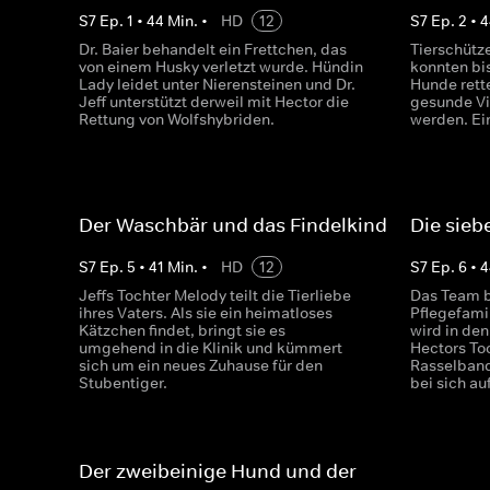
S
7
Ep.
1
•
44
Min.
•
HD
12
S
7
Ep.
2
•
4
Dr. Baier behandelt ein Frettchen, das
Tierschütz
von einem Husky verletzt wurde. Hündin
konnten bi
Lady leidet unter Nierensteinen und Dr.
Hunde rett
Jeff unterstützt derweil mit Hector die
gesunde Vi
Rettung von Wolfshybriden.
werden. Ein 
Der Waschbär und das Findelkind
Die sie
S
7
Ep.
5
•
41
Min.
•
HD
12
S
7
Ep.
6
•
4
Jeffs Tochter Melody teilt die Tierliebe
Das Team b
ihres Vaters. Als sie ein heimatloses
Pflegefami
Kätzchen findet, bringt sie es
wird in de
umgehend in die Klinik und kümmert
Hectors To
sich um ein neues Zuhause für den
Rasselband
Stubentiger.
bei sich auf
Der zweibeinige Hund und der