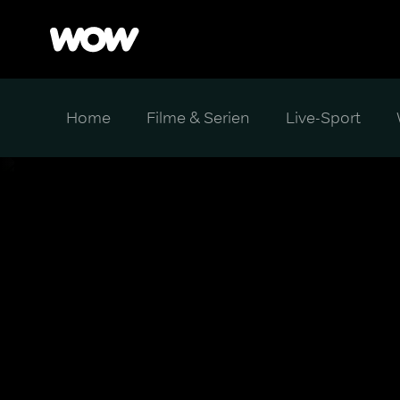
Home
Filme & Serien
Live-Sport