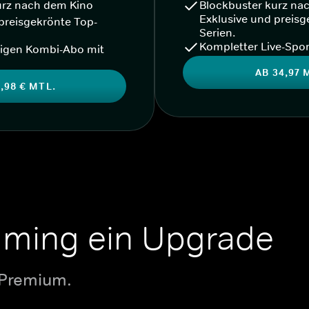
urz nach dem Kino
Blockbuster kurz na
Exklusive und preisg
preisgekrönte Top-
Serien.
Kompletter Live-Spor
igen Kombi-Abo mit
AB 34,97 
,98 € MTL.
aming ein Upgrade
 Premium.