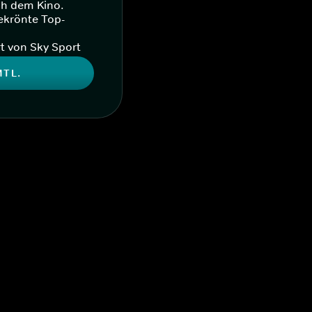
ch dem Kino.
ekrönte Top-
t von Sky Sport
MTL.