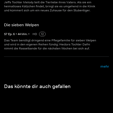
Jeffs Tochter Melody teilt die Tierliebe ihres Vaters. Als sie ein
heimatloses Kätzchen findet, bringt sie es umgehend in die Klinik
und kümmert sich um ein neues Zuhause für den Stubentiger.
Die sieben Welpen
S
7
Ep.
6
•
44
Min.
•
HD
12
Das Team benötigt dringend eine Pflegefamilie für sieben Welpen
und wird in den eigenen Reihen fündig: Hectors Tochter Dafni
nimmt die Rasselbande für die nächsten Wochen bei sich auf.
mehr
Das könnte dir auch gefallen