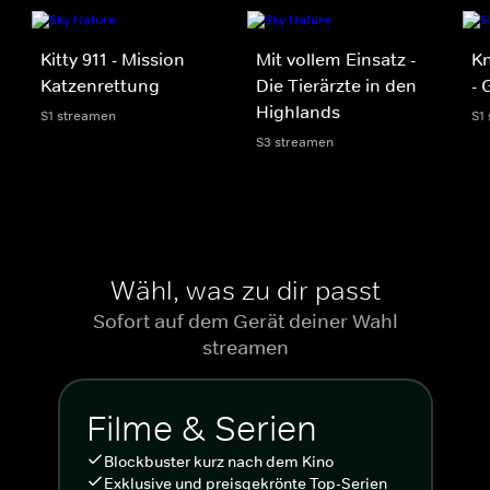
Kitty 911 - Mission
Mit vollem Einsatz -
Kn
Katzenrettung
Die Tierärzte in den
- 
Highlands
S1 streamen
S1
S3 streamen
Wähl, was zu dir passt
Sofort auf dem Gerät deiner Wahl
streamen
Filme & Serien
Blockbuster kurz nach dem Kino
Exklusive und preisgekrönte Top-Serien