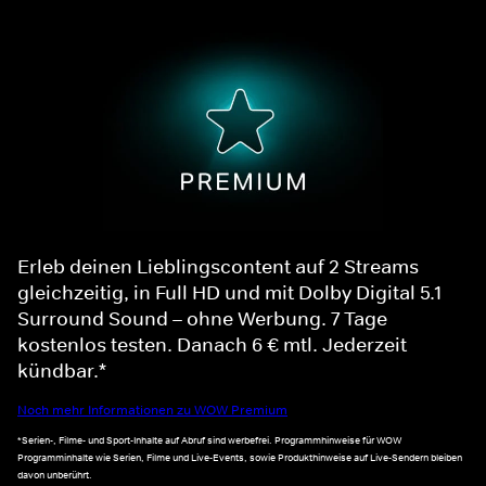
Erleb deinen Lieblingscontent auf 2 Streams
gleichzeitig, in Full HD und mit Dolby Digital 5.1
Surround Sound – ohne Werbung. 7 Tage
kostenlos testen. Danach 6 € mtl. Jederzeit
kündbar.*
Noch mehr Informationen zu WOW Premium
*Serien-, Filme- und Sport-Inhalte auf Abruf sind werbefrei. Programmhinweise für WOW
Programminhalte wie Serien, Filme und Live-Events, sowie Produkthinweise auf Live-Sendern bleiben
davon unberührt.