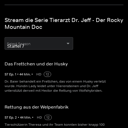
Stream die Serie Tierarzt Dr. Jeff - Der Rocky
Mountain Doc
Select Season
Das Frettchen und der Husky
S
7
Ep.
1
•
44
Min.
•
HD
12
Dr. Baier behandelt ein Frettchen, das von einem Husky verletzt
wurde. Hündin Lady leidet unter Nierensteinen und Dr. Jeff
unterstützt derweil mit Hector die Rettung von Wolfshybriden.
Rettung aus der Welpenfabrik
S
7
Ep.
2
•
44
Min.
•
HD
12
Tierschützerin Theresa und ihr Team konnten bisher knapp 100