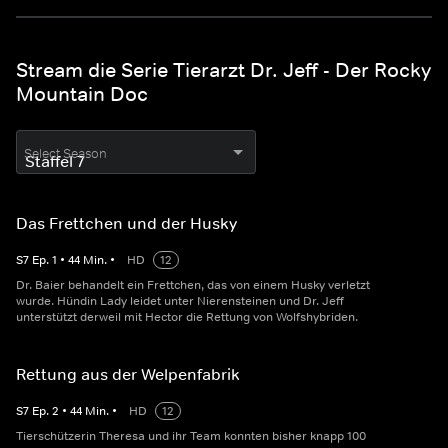
Stream die Serie Tierarzt Dr. Jeff - Der Rocky
Mountain Doc
Select Season
Das Frettchen und der Husky
S
7
Ep.
1
•
44
Min.
•
HD
12
Dr. Baier behandelt ein Frettchen, das von einem Husky verletzt
wurde. Hündin Lady leidet unter Nierensteinen und Dr. Jeff
unterstützt derweil mit Hector die Rettung von Wolfshybriden.
Rettung aus der Welpenfabrik
S
7
Ep.
2
•
44
Min.
•
HD
12
Tierschützerin Theresa und ihr Team konnten bisher knapp 100