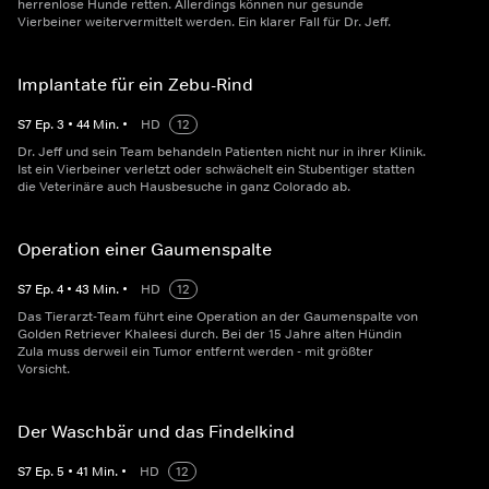
herrenlose Hunde retten. Allerdings können nur gesunde
Vierbeiner weitervermittelt werden. Ein klarer Fall für Dr. Jeff.
Implantate für ein Zebu-Rind
S
7
Ep.
3
•
44
Min.
•
HD
12
Dr. Jeff und sein Team behandeln Patienten nicht nur in ihrer Klinik.
Ist ein Vierbeiner verletzt oder schwächelt ein Stubentiger statten
die Veterinäre auch Hausbesuche in ganz Colorado ab.
Operation einer Gaumenspalte
S
7
Ep.
4
•
43
Min.
•
HD
12
Das Tierarzt-Team führt eine Operation an der Gaumenspalte von
Golden Retriever Khaleesi durch. Bei der 15 Jahre alten Hündin
Zula muss derweil ein Tumor entfernt werden - mit größter
Vorsicht.
Der Waschbär und das Findelkind
S
7
Ep.
5
•
41
Min.
•
HD
12