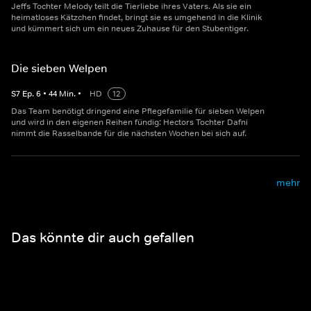
Jeffs Tochter Melody teilt die Tierliebe ihres Vaters. Als sie ein
heimatloses Kätzchen findet, bringt sie es umgehend in die Klinik
und kümmert sich um ein neues Zuhause für den Stubentiger.
Die sieben Welpen
S
7
Ep.
6
•
44
Min.
•
HD
12
Das Team benötigt dringend eine Pflegefamilie für sieben Welpen
und wird in den eigenen Reihen fündig: Hectors Tochter Dafni
nimmt die Rasselbande für die nächsten Wochen bei sich auf.
mehr
Das könnte dir auch gefallen