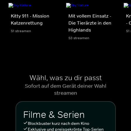
Kitty 911 - Mission
Mit vollem Einsatz -
Kn
Katzenrettung
Die Tierärzte in den
- 
Highlands
S1 streamen
S1
S3 streamen
Wähl, was zu dir passt
Sofort auf dem Gerät deiner Wahl
streamen
Filme & Serien
Blockbuster kurz nach dem Kino
Exklusive und preisgekrönte Top-Serien