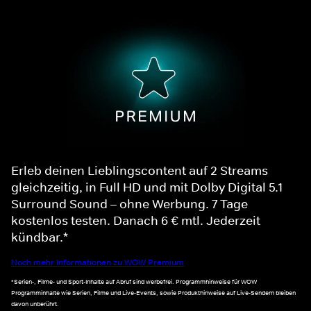
Erleb deinen Lieblingscontent auf 2 Streams
gleichzeitig, in Full HD und mit Dolby Digital 5.1
Surround Sound – ohne Werbung. 7 Tage
kostenlos testen. Danach 6 € mtl. Jederzeit
kündbar.*
Noch mehr Informationen zu WOW Premium
*Serien-, Filme- und Sport-Inhalte auf Abruf sind werbefrei. Programmhinweise für WOW
Programminhalte wie Serien, Filme und Live-Events, sowie Produkthinweise auf Live-Sendern bleiben
davon unberührt.