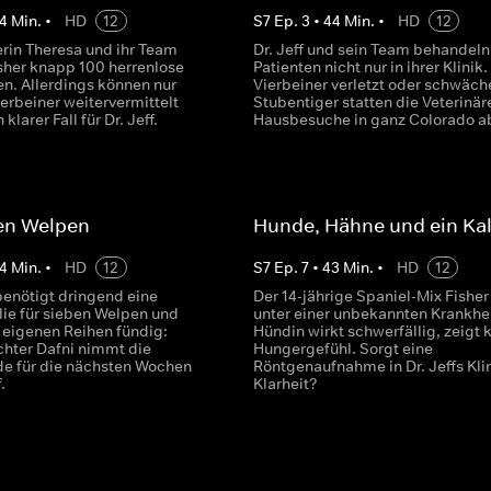
4
Min.
•
HD
12
S
7
Ep.
3
•
44
Min.
•
HD
12
erin Theresa und ihr Team
Dr. Jeff und sein Team behandeln
sher knapp 100 herrenlose
Patienten nicht nur in ihrer Klinik. 
en. Allerdings können nur
Vierbeiner verletzt oder schwäche
erbeiner weitervermittelt
Stubentiger statten die Veterinär
klarer Fall für Dr. Jeff.
Hausbesuche in ganz Colorado a
ben Welpen
Hunde, Hähne und ein Ka
4
Min.
•
HD
12
S
7
Ep.
7
•
43
Min.
•
HD
12
enötigt dringend eine
Der 14-jährige Spaniel-Mix Fisher
lie für sieben Welpen und
unter einer unbekannten Krankhei
n eigenen Reihen fündig:
Hündin wirkt schwerfällig, zeigt 
chter Dafni nimmt die
Hungergefühl. Sorgt eine
e für die nächsten Wochen
Röntgenaufnahme in Dr. Jeffs Klin
.
Klarheit?