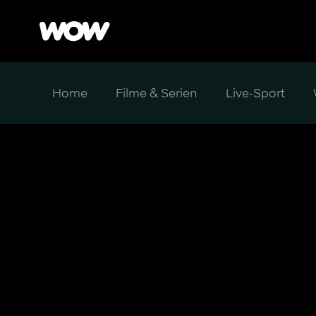
Home
Filme & Serien
Live-Sport