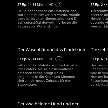
S
7
Ep.
1
•
44
Min.
•
HD
12
S
7
Ep.
2
•
4
Dr. Baier behandelt ein Frettchen, das
Tierschütz
von einem Husky verletzt wurde. Hündin
konnten bi
Lady leidet unter Nierensteinen und Dr.
Hunde rett
Jeff unterstützt derweil mit Hector die
gesunde Vi
Rettung von Wolfshybriden.
werden. Ein 
Der Waschbär und das Findelkind
Die sie
S
7
Ep.
5
•
41
Min.
•
HD
12
S
7
Ep.
6
•
4
Jeffs Tochter Melody teilt die Tierliebe
Das Team b
ihres Vaters. Als sie ein heimatloses
Pflegefami
Kätzchen findet, bringt sie es
wird in de
umgehend in die Klinik und kümmert
Hectors To
sich um ein neues Zuhause für den
Rasselband
Stubentiger.
bei sich auf
Der zweibeinige Hund und der