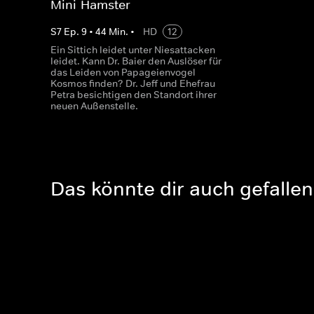
Mini-Hamster
S
7
Ep.
9
•
44
Min.
•
HD
12
Ein Sittich leidet unter Niesattacken
leidet. Kann Dr. Baier den Auslöser für
das Leiden von Papageienvogel
Kosmos finden? Dr. Jeff und Ehefrau
Petra besichtigen den Standort ihrer
neuen Außenstelle.
Das könnte dir auch gefallen