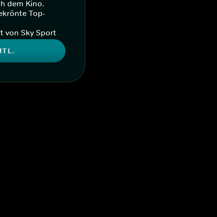
ch dem Kino.
ekrönte Top-
t von Sky Sport
MTL.