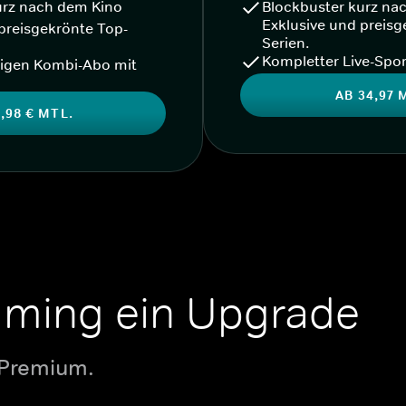
urz nach dem Kino
Blockbuster kurz na
Exklusive und preisg
preisgekrönte Top-
Serien.
Kompletter Live-Spor
igen Kombi-Abo mit
AB 34,97 
,98 € MTL.
aming ein Upgrade
 Premium.