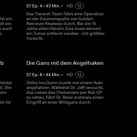
S
7
Ep.
4
•
43
Min.
•
HD
12
Das Tierarzt-Team führt eine Operation
Ist ein
an der Gaumenspalte von Golden
lt ein
Retriever Khaleesi durch. Bei der 15
e auch
Jahre alten Hündin Zula muss derweil
b.
ein Tumor entfernt werden - mit größter
Vorsicht.
lb
Die Gans mit dem Angelhaken
S
7
Ep.
8
•
44
Min.
•
HD
12
 leidet
Shiba Inu Quinn wurde von einem Auto
t. Die
angefahren. Während Dr. Jeff versucht,
kein
das Leben des Vierbeiners per Not-OP
zu retten, führt Dr. Baier erstmals einen
ik für
Eingriff an einer Wildgans durch.