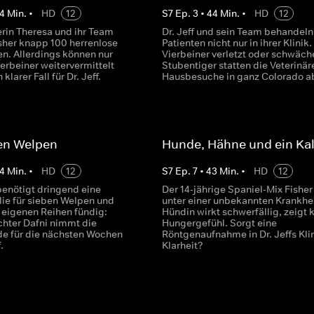
4
Min.
•
HD
12
S
7
Ep.
3
•
44
Min.
•
HD
12
erin Theresa und ihr Team
Dr. Jeff und sein Team behandeln
sher knapp 100 herrenlose
Patienten nicht nur in ihrer Klinik. 
en. Allerdings können nur
Vierbeiner verletzt oder schwäche
erbeiner weitervermittelt
Stubentiger statten die Veterinär
klarer Fall für Dr. Jeff.
Hausbesuche in ganz Colorado a
ben Welpen
Hunde, Hähne und ein Ka
4
Min.
•
HD
12
S
7
Ep.
7
•
43
Min.
•
HD
12
enötigt dringend eine
Der 14-jährige Spaniel-Mix Fisher
lie für sieben Welpen und
unter einer unbekannten Krankhei
n eigenen Reihen fündig:
Hündin wirkt schwerfällig, zeigt 
chter Dafni nimmt die
Hungergefühl. Sorgt eine
e für die nächsten Wochen
Röntgenaufnahme in Dr. Jeffs Klin
.
Klarheit?