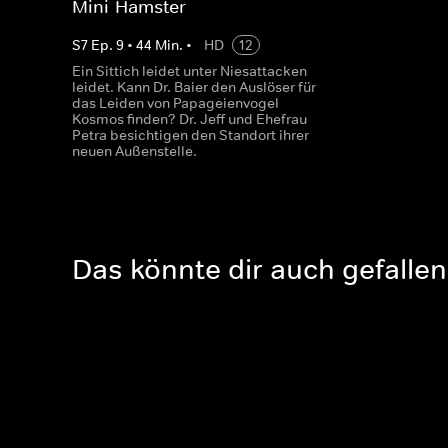
Mini-Hamster
S
7
Ep.
9
•
44
Min.
•
HD
12
Ein Sittich leidet unter Niesattacken
leidet. Kann Dr. Baier den Auslöser für
das Leiden von Papageienvogel
Kosmos finden? Dr. Jeff und Ehefrau
Petra besichtigen den Standort ihrer
neuen Außenstelle.
Das könnte dir auch gefallen