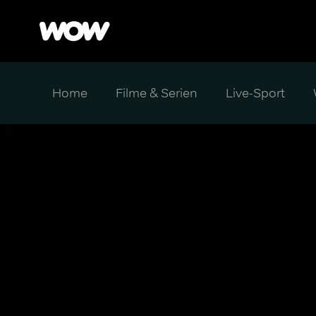
Home
Filme & Serien
Live-Sport