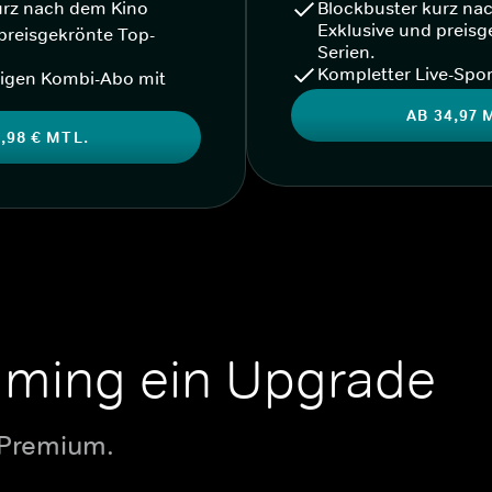
urz nach dem Kino
Blockbuster kurz na
Exklusive und preisg
preisgekrönte Top-
Serien.
Kompletter Live-Spor
igen Kombi-Abo mit
AB 34,97 
,98 € MTL.
aming ein Upgrade
 Premium.