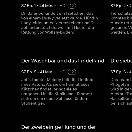
S
7
Ep.
1
•
44
Min.
•
HD
12
S
7
Ep.
2
•
4
Dr. Baier behandelt ein Frettchen, das
Tierschütz
von einem Husky verletzt wurde. Hündin
konnten bi
Lady leidet unter Nierensteinen und Dr.
Hunde rett
Jeff unterstützt derweil mit Hector die
gesunde Vi
Rettung von Wolfshybriden.
werden. Ein 
Der Waschbär und das Findelkind
Die sie
S
7
Ep.
5
•
41
Min.
•
HD
12
S
7
Ep.
6
•
4
Jeffs Tochter Melody teilt die Tierliebe
Das Team b
ihres Vaters. Als sie ein heimatloses
Pflegefami
Kätzchen findet, bringt sie es
wird in de
umgehend in die Klinik und kümmert
Hectors To
sich um ein neues Zuhause für den
Rasselband
Stubentiger.
bei sich auf
Der zweibeinige Hund und der