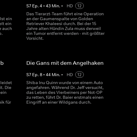
S
7
Ep.
4
•
43
Min.
•
HD
12
Das Tierarzt-Team führt eine Operation
Ist ein
an der Gaumenspalte von Golden
lt ein
Retriever Khaleesi durch. Bei der 15
e auch
Jahre alten Hündin Zula muss derweil
b.
ein Tumor entfernt werden - mit größter
Vorsicht.
lb
Die Gans mit dem Angelhaken
S
7
Ep.
8
•
44
Min.
•
HD
12
 leidet
Shiba Inu Quinn wurde von einem Auto
t. Die
angefahren. Während Dr. Jeff versucht,
kein
das Leben des Vierbeiners per Not-OP
zu retten, führt Dr. Baier erstmals einen
ik für
Eingriff an einer Wildgans durch.