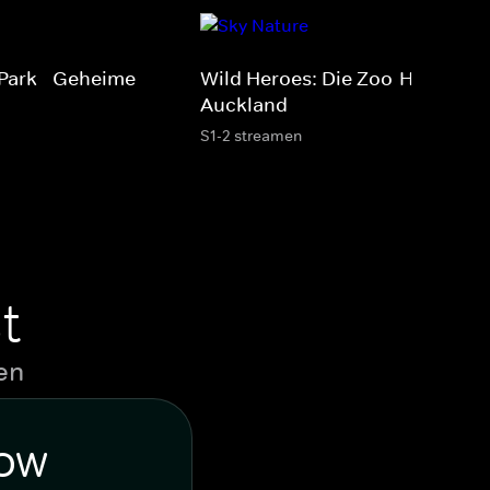
Park - Geheime
Wild Heroes: Die Zoo-Helden v
Auckland
S1-2 streamen
t
en
WOW